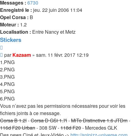
Messages :
6730
Enregistré le :
jeu. 22 juin 2006 11:04
Opel Corsa :
B
Moteur :
1.2
Localisation :
Entre Nancy et Metz
Stickers
Citer
Message
par
Kazaam
»
sam. 11 févr. 2017 12:19
1.PNG
2.PNG
3.PNG
4.PNG
5.PNG
6.PNG
Vous n’avez pas les permissions nécessaires pour voir les
fichiers joints à ce message.
Corsa B 1.2l
-
Corsa D GSi 1.7l
-
MiTo Distinctive 1.6 JTDm
-
116d F20 Urban
- 308 SW -
118d F20
- Mercedes GLK
Des news Ciné et Jeux-Vidéo ->
http://snipizz-universe.com