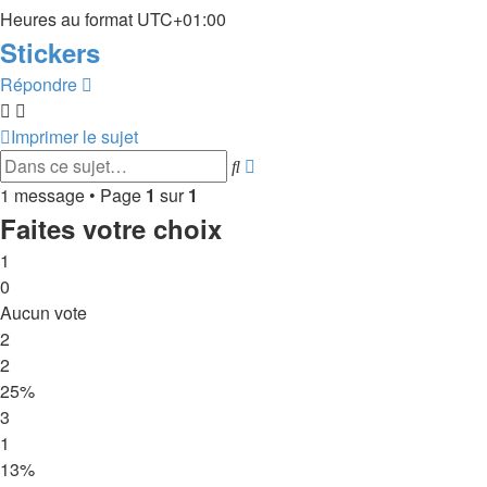
Heures au format
UTC+01:00
Stickers
Répondre
Imprimer le sujet
Recherche
Rechercher
avancée
1 message • Page
1
sur
1
Faites votre choix
1
0
Aucun vote
2
2
25%
3
1
13%