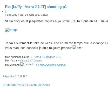
Re: [Luffy - Astra J 1.4T] shooting p1
C
M
i
par
Luffy
»
jeu. 30 mars 2017 16:22
e
t
s
VOila disques et plaquettes reçues aujourd'hui ( j'ai tout pris en ATE suiva
e
s
r
a
g
e
Je vais surement le faire ce week- end en même temps que la vidange ! Vu
vous avez des conseils je suis toujours preneur
Mon ancienne Corsa =>
Corsa C Elégance 1.4L
Mon Astra =>
Astra 1.4T Cosmo
Ma Mustang
=>
Ford Mustang Fastback
Répondre
Retourner vers « Les Autres Opel »