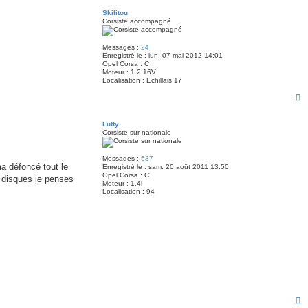
u
t
Skilitou
Corsiste accompagné
Messages :
24
Enregistré le :
lun. 07 mai 2012 14:01
Opel Corsa :
C
Moteur :
1.2 16V
Localisation :
Echillais 17
H
a
u
t
Luffy
Corsiste sur nationale
Messages :
537
ma défoncé tout le
Enregistré le :
sam. 20 août 2011 13:50
Opel Corsa :
C
s disques je penses
Moteur :
1.4l
Localisation :
94
H