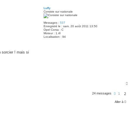
a
u
t
Luffy
Corsiste sur nationale
Messages :
537
Enregistré le :
sam. 20 août 2011 13:50
Opel Corsa :
C
Moteur :
1.4l
Localisation :
94
sorcier ! mais si
H
a
u
2
P
24 messages
1
t
r
é
Aller à
c
é
d
e
n
t
e