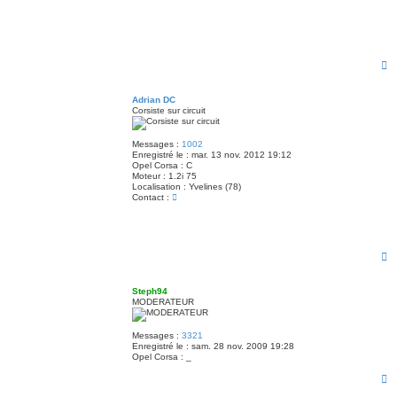
H
a
u
t
Adrian DC
Corsiste sur circuit
Messages :
1002
Enregistré le :
mar. 13 nov. 2012 19:12
Opel Corsa :
C
Moteur :
1.2i 75
Localisation :
Yvelines (78)
C
Contact :
o
n
t
a
c
H
t
a
e
u
r
t
Steph94
A
MODERATEUR
d
r
i
a
Messages :
3321
n
Enregistré le :
sam. 28 nov. 2009 19:28
D
Opel Corsa :
_
C
H
a