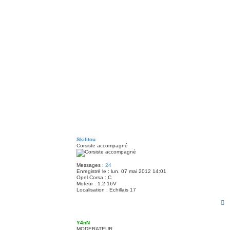
Skilitou
Corsiste accompagné
Messages :
24
Enregistré le :
lun. 07 mai 2012 14:01
Opel Corsa :
C
Moteur :
1.2 16V
Localisation :
Echillais 17
H
a
u
t
Y4nN
MODERATEUR