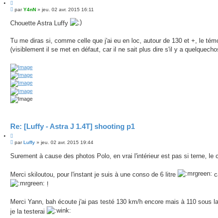
C
M
i
par
Y4nN
»
jeu. 02 avr. 2015 16:11
e
t
s
Chouette Astra Luffy
e
s
r
a
g
Tu me diras si, comme celle que j'ai eu en loc, autour de 130 et +, le tém
e
(visiblement il se met en défaut, car il ne sait plus dire s'il y a quelquech
Re: [Luffy - Astra J 1.4T] shooting p1
C
M
i
par
Luffy
»
jeu. 02 avr. 2015 19:44
e
t
s
Surement à cause des photos Polo, en vrai l'intérieur est pas si terne, le 
e
s
r
a
g
Merci skiloutou, pour l'instant je suis à une conso de 6 litre
ca
e
!
Merci Yann, bah écoute j'ai pas testé 130 km/h encore mais à 110 sous la p
je la testerai