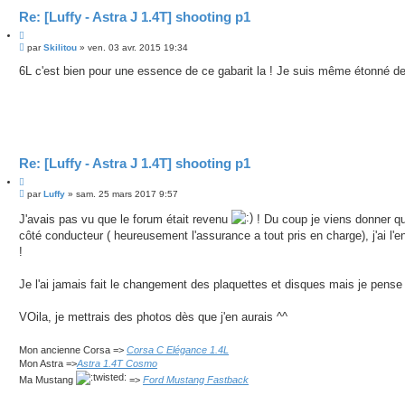
Re: [Luffy - Astra J 1.4T] shooting p1
C
M
i
par
Skilitou
»
ven. 03 avr. 2015 19:34
e
t
s
6L c'est bien pour une essence de ce gabarit la ! Je suis même étonné d
e
s
r
a
g
e
Re: [Luffy - Astra J 1.4T] shooting p1
C
M
i
par
Luffy
»
sam. 25 mars 2017 9:57
e
t
s
J'avais pas vu que le forum était revenu
! Du coup je viens donner que
e
s
r
côté conducteur ( heureusement l'assurance a tout pris en charge), j'ai l'
a
g
!
e
Je l'ai jamais fait le changement des plaquettes et disques mais je pense
VOila, je mettrais des photos dès que j'en aurais ^^
Mon ancienne Corsa =>
Corsa C Elégance 1.4L
Mon Astra =>
Astra 1.4T Cosmo
Ma Mustang
=>
Ford Mustang Fastback