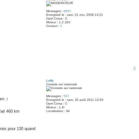
Messages :
8857
Enregistré le :
sam. 01 nov. 2008 14:21
Opel Corsa :
C
Moteur :
1.2 16V
C
Contact :
o
n
t
a
c
t
e
r
Y
4
n
H
N
a
u
t
Luffy
Corsiste sur nationale
Messages :
537
!
Enregistré le :
sam. 20 août 2011 13:50
Opel Corsa :
C
Moteur :
1.4l
fait 460 km
Localisation :
94
irais pour 130 quand