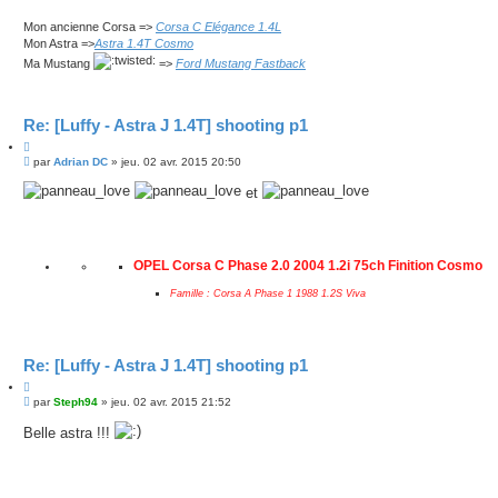
Mon ancienne Corsa =>
Corsa C Elégance 1.4L
Mon Astra =>
Astra 1.4T Cosmo
Ma Mustang
=>
Ford Mustang Fastback
Re: [Luffy - Astra J 1.4T] shooting p1
C
M
i
par
Adrian DC
»
jeu. 02 avr. 2015 20:50
e
t
s
et
e
s
r
a
g
e
OPEL Corsa C Phase 2.0 2004 1.2i 75ch Finition Cosmo
Famille : Corsa A Phase 1 1988 1.2S Viva
Re: [Luffy - Astra J 1.4T] shooting p1
C
M
i
par
Steph94
»
jeu. 02 avr. 2015 21:52
e
t
s
Belle astra !!!
e
s
r
a
g
e