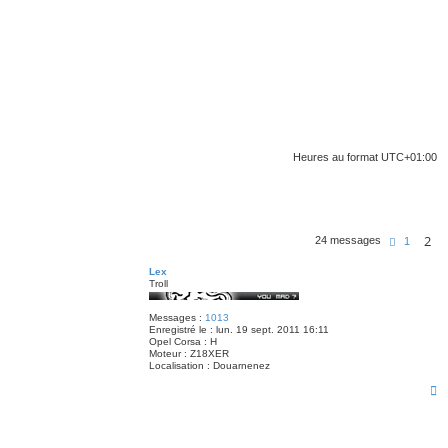
Heures au format
UTC+01:00
2
P
24 messages
1
r
é
Lex
c
Troll
é
d
e
Messages :
1013
n
Enregistré le :
lun. 19 sept. 2011 16:11
t
Opel Corsa :
H
e
Moteur :
Z18XER
Localisation :
Douarnenez
H
a
u
t