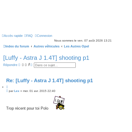
Accès rapide
FAQ
Connexion
Nous sommes le ven. 07 août 2026 13:21
Index du forum
Autres véhicules
Les Autres Opel
[Luffy - Astra J 1.4T] shooting p1
R
R
Répondre
e
e
c
c
h
h
e
e
Re: [Luffy - Astra J 1.4T] shooting p1
r
r
c
c
C
h
h
M
i
par
Lex
»
mer. 01 avr. 2015 22:40
e
e
e
t
r
a
s
v
e
s
a
r
a
n
Trop récent pour toi Polo
g
c
e
é
e