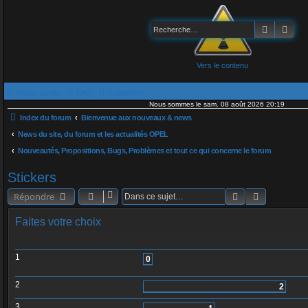
Recherch
Rec
Vers le contenu
Accès rapide
FAQ
Connexion
Nous sommes le sam. 08 août 2026 20:19
Index du forum
Bienvenue aux nouveaux & news
News du site, du forum et les actualités OPEL
Nouveautés, Propositions, Bugs, Problèmes et tout ce qui concerne le forum
Stickers
Rechercher
Recherche 
Répondre
Faites votre choix
1
0
2
2
3