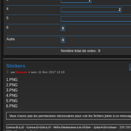
1
4
2
5
6
0
Autre
0
Nombre total de votes :
8
Stickers
M
par
Kazaam
»
sam. 11 févr. 2017 12:19
e
s
1.PNG
s
2.PNG
a
g
3.PNG
e
4.PNG
5.PNG
6.PNG
Vous n’avez pas les permissions nécessaires pour voir les fichiers joints à ce messa
Corsa B 1.2l
-
Corsa D GSi 1.7l
-
MiTo Distinctive 1.6 JTDm
-
116d F20 Urban
- 308 SW