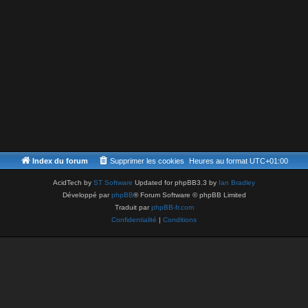
Index du forum
Supprimer les cookies
Heures au format
UTC+01:00
AcidTech by
ST Software
Updated for phpBB3.3 by
Ian Bradley
Développé par
phpBB
® Forum Software © phpBB Limited
Traduit par
phpBB-fr.com
Confidentialité
|
Conditions