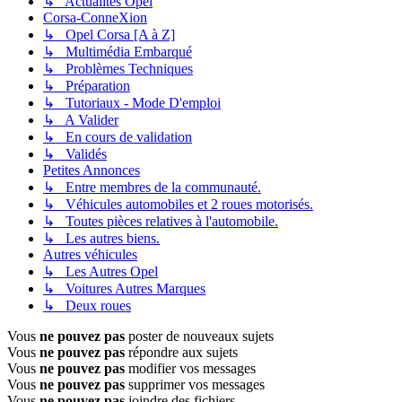
↳ Actualités Opel
Corsa-ConneXion
↳ Opel Corsa [A à Z]
↳ Multimédia Embarqué
↳ Problèmes Techniques
↳ Préparation
↳ Tutoriaux - Mode D'emploi
↳ A Valider
↳ En cours de validation
↳ Validés
Petites Annonces
↳ Entre membres de la communauté.
↳ Véhicules automobiles et 2 roues motorisés.
↳ Toutes pièces relatives à l'automobile.
↳ Les autres biens.
Autres véhicules
↳ Les Autres Opel
↳ Voitures Autres Marques
↳ Deux roues
Vous
ne pouvez pas
poster de nouveaux sujets
Vous
ne pouvez pas
répondre aux sujets
Vous
ne pouvez pas
modifier vos messages
Vous
ne pouvez pas
supprimer vos messages
Vous
ne pouvez pas
joindre des fichiers