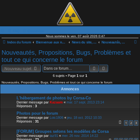
FAQ
Connexion
Nous sommes le ven. 07 août 2026 0:47
Index du forum
Bienvenue aux nouveaux & news
News du site, du forum et les actualités OPEL
Nouveautés, Propositions, Bugs, Problèmes et tout ce qui concerne le forum
e
Nouveautés, Propositions, Bugs, Problèmes et
c
tout ce qui concerne le forum
h
Rechercher
Recherche avancé
Nouveau sujet
e
6 sujets • Page
1
sur
1
r
Nouveautés, Propositions, Bugs, Problèmes et tout ce qui concerne le forum
c
Annonces
h
L'hébergement de photos by Corsa-Co
e
Dernier message par
Kazaam
«
mar. 17 sept. 2013 23:14
Réponses :
3
r
Photos pour le forum
Dernier message par
Loic1806
«
jeu. 18 oct. 2012 10:33
Réponses :
31
1
2
3
[FORUM] Groupes selons les modèles de Corsa
Dernier message par
taz91
«
mer. 26 nov. 2014 14:22
Réponses :
73