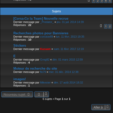
1
2
3
4
5
Sujets
[Corsa-Co la Team] Nouvelle recrue
Dernier message par
_Predator_
«
jeu. 31 juil. 2014 14:39
Réponses :
22
1
2
Recherches photos pour Bannieres
Dernier message par
corsiste89
«
lun. 11 févr. 2013 19:35
Réponses :
10
Stickers
Dernier message par
Kazaam
«
sam. 11 févr. 2017 12:19
E
Dernier message par
Greg92
«
dim. 01 mars 2015 12:59
Réponses :
4
Moteur de recherche du site
Dernier message par
flo79
«
mer. 31 déc. 2014 12:38
images!
Dernier message par
Mikester
«
dim. 17 août 2014 18:32
Réponses :
1
Nouveau sujet
6 sujets • Page
1
sur
1
Aller à