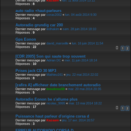
Dernier message par
Kazaam
«
lun. 11 août 2014 13:12
Réponses :
8
auto radio +haut-parleurs
Dernier message par
coras2002
«
lun. 04 août 2014 9:30
Réponses :
4
Autoradio grundig car 200
Dernier message par
ledhakim
«
sam. 28 juin 2014 18:10
Réponses :
9
Gps Eonon
Dernier message par
david_marseille
«
lun. 16 juin 2014 11:54
Réponses :
22
1
2
[CDR 2005] Son qui saute trop souvent
Dernier message par
Adrian DC
«
mer. 11 juin 2014 18:14
Réponses :
10
Prises jack CD 30 MP3
Dernier message par
Mathieu161
«
jeu. 22 mai 2014 22:02
Réponses :
8
[zafira A] afficheur date branchement autoradio
Dernier message par
broubrou59
«
mar. 20 mai 2014 20:35
Réponses :
5
Autoradio Eonon be s'allume plus
Dernier message par
nicolas_9995
«
mar. 13 mai 2014 18:22
Réponses :
17
1
2
Puissance haut parleur d'origine corsa d
Dernier message par
Kazaam
«
jeu. 17 avr. 2014 20:57
Réponses :
3
ERREUR AUTORADIO CORSA D