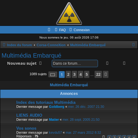
FAQ
Connexion
Nous sommes le jeu. 06 août 2026 17:06
Index du forum
Corsa-ConneXion
Multimédia Embarqué
e
Multimédia Embarqué
c
Rechercher
Rech
Nouveau sujet
h
Page
1
2
sur
3
22
4
5
22
Suivante
1
1089 sujets
e
…
r
Multimédia Embarqué
c
Annonces
h
Index des tutoriaux Multimédia
e
Dernier message par
Goldberg
«
mer. 26 déc. 2007 21:30
r
LIENS AUDIO
Dernier message par
Matier
«
mer. 28 sept. 2005 21:50
Vos sonos
Dernier message par
kevdu57
«
mar. 27 mars 2012 8:32
Réponses :
75
1
2
3
4
5
6