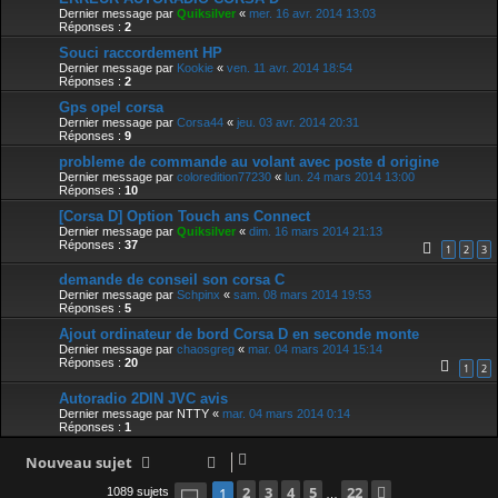
Dernier message par
Quiksilver
«
mer. 16 avr. 2014 13:03
Réponses :
2
Souci raccordement HP
Dernier message par
Kookie
«
ven. 11 avr. 2014 18:54
Réponses :
2
Gps opel corsa
Dernier message par
Corsa44
«
jeu. 03 avr. 2014 20:31
Réponses :
9
probleme de commande au volant avec poste d origine
Dernier message par
coloredition77230
«
lun. 24 mars 2014 13:00
Réponses :
10
[Corsa D] Option Touch ans Connect
Dernier message par
Quiksilver
«
dim. 16 mars 2014 21:13
Réponses :
37
1
2
3
demande de conseil son corsa C
Dernier message par
Schpinx
«
sam. 08 mars 2014 19:53
Réponses :
5
Ajout ordinateur de bord Corsa D en seconde monte
Dernier message par
chaosgreg
«
mar. 04 mars 2014 15:14
Réponses :
20
1
2
Autoradio 2DIN JVC avis
Dernier message par
NTTY
«
mar. 04 mars 2014 0:14
Réponses :
1
Nouveau sujet
Page
1
2
sur
3
22
4
5
22
Suivante
1
1089 sujets
…