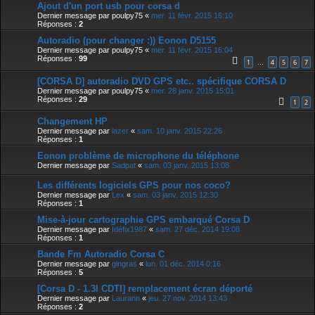
Ajout d'un port usb pour corsa d
Dernier message par
poulpy75
«
mer. 11 févr. 2015 16:10
Réponses :
2
Autoradio (pour changer :)) Eonon D5155
Dernier message par
poulpy75
«
mer. 11 févr. 2015 16:04
Réponses :
99
1
4
5
6
7
…
[CORSA D] autoradio DVD GPS etc.. spécifique CORSA D
Dernier message par
poulpy75
«
mer. 28 janv. 2015 15:01
Réponses :
29
1
2
Changement HP
Dernier message par
lazer
«
sam. 10 janv. 2015 22:26
Réponses :
1
Eonon problème de microphone du téléphone
Dernier message par
Sadpat
«
sam. 03 janv. 2015 13:08
Les différents logiciels GPS pour nos coco?
Dernier message par
Lex
«
sam. 03 janv. 2015 12:30
Réponses :
1
Mise-à-jour cartographie GPS embarqué Corsa D
Dernier message par
Idéfix1987
«
sam. 27 déc. 2014 19:08
Réponses :
1
Bande Fm Autoradio Corsa C
Dernier message par
gingras
«
lun. 01 déc. 2014 0:16
Réponses :
5
[Corsa D - 1.3l CDTI] remplacement écran déporté
Dernier message par
Laurann
«
jeu. 27 nov. 2014 13:43
Réponses :
2