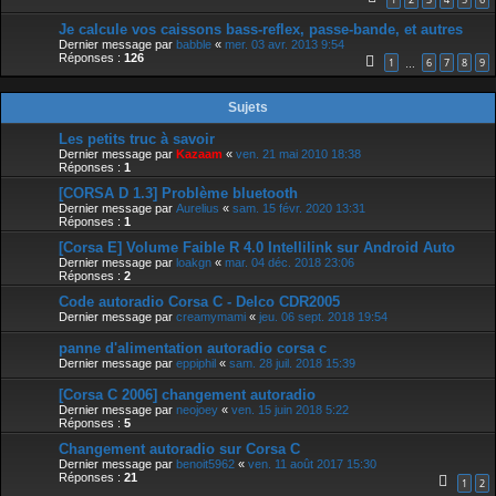
Je calcule vos caissons bass-reflex, passe-bande, et autres
Dernier message par
babble
«
mer. 03 avr. 2013 9:54
Réponses :
126
1
6
7
8
9
…
Sujets
Les petits truc à savoir
Dernier message par
Kazaam
«
ven. 21 mai 2010 18:38
Réponses :
1
[CORSA D 1.3] Problème bluetooth
Dernier message par
Aurelius
«
sam. 15 févr. 2020 13:31
Réponses :
1
[Corsa E] Volume Faible R 4.0 Intellilink sur Android Auto
Dernier message par
loakgn
«
mar. 04 déc. 2018 23:06
Réponses :
2
Code autoradio Corsa C - Delco CDR2005
Dernier message par
creamymami
«
jeu. 06 sept. 2018 19:54
panne d'alimentation autoradio corsa c
Dernier message par
eppiphil
«
sam. 28 juil. 2018 15:39
[Corsa C 2006] changement autoradio
Dernier message par
neojoey
«
ven. 15 juin 2018 5:22
Réponses :
5
Changement autoradio sur Corsa C
Dernier message par
benoit5962
«
ven. 11 août 2017 15:30
Réponses :
21
1
2