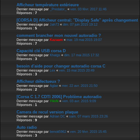
Afficheur température extérieure
Dernier message par
_Predator_
«
ven. 03 févr. 2017 11:46
Réponses :
7
[CORSA D] Afficheur central: "Display Safe" après changement
Dernier message par
Jah73
«
dim. 07 juin 2015 19:12
Réponses :
5
comment brancher mon nouvel autoradio ?
Dernier message par
Kazaam
«
mar. 19 mai 2015 19:07
Réponses :
7
Capacité clé USB corsa D
Dernier message par
Khatgs
«
dim. 17 mai 2015 17:32
Réponses :
3
besoin d'aide pour changer autoradio corsa C
Dernier message par
Lex
«
ven. 15 mai 2015 20:49
Réponses :
3
Afficheur défectueux ?
Dernier message par
Aglae
«
mer. 22 avr. 2015 21:50
Réponses :
2
[Corsa C 1.7 CDTI 2006] Problème autoradio
Dernier message par
Y4nN
«
ven. 03 avr. 2015 9:09
Réponses :
1
Camera de recul version plaque
Dernier message par
Adrian DC
«
sam. 07 mars 2015 23:26
Réponses :
9
Auto radio
Dernier message par
benoit5962
«
ven. 20 févr. 2015 15:45
Réponses :
3