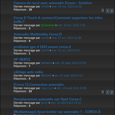
Camera de recul avec autoradio Eonon : Solution
Dernier message par
rem69
«
mer. 19 nov. 2014 21:35
Réponses :
19
1
2
Corsa D Touch & connect:Comment supprimer les infos
traffic?
Dernier message par
Quiksilver
«
mer. 15 oct. 2014 7:25
Réponses :
3
Autoradio Multimédia Corsa D
Dernier message par
rem69
«
mar. 07 oct. 2014 21:35
Réponses :
4
probleme gps d 5103 eonon corsa d
Dernier message par
rem69
«
mer. 01 oct. 2014 6:13
Réponses :
1
HP HERTZ
Dernier message par
ledhakim
«
ven. 26 sept. 2014 15:19
Réponses :
7
câblage auto radio
Dernier message par
Mikester
«
lun. 01 sept. 2014 0:27
Réponses :
4
[Corsa C] Connection autoradio
Dernier message par
Jojo-Coco
«
dim. 24 août 2014 14:55
Réponses :
22
1
2
Remplacement autoradio sur Opel Corsa C
Dernier message par
taz91
«
mer. 13 août 2014 19:16
Réponses :
3
[Multiplexage] Ajout boitier sur autoradio ? - CORSA D