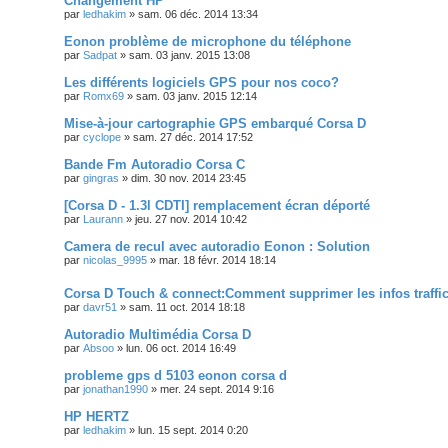
Changement HP
par
ledhakim
»
sam. 06 déc. 2014 13:34
Eonon problème de microphone du téléphone
par
Sadpat
»
sam. 03 janv. 2015 13:08
Les différents logiciels GPS pour nos coco?
par
Romx69
»
sam. 03 janv. 2015 12:14
Mise-à-jour cartographie GPS embarqué Corsa D
par
cyclope
»
sam. 27 déc. 2014 17:52
Bande Fm Autoradio Corsa C
par
gingras
»
dim. 30 nov. 2014 23:45
[Corsa D - 1.3l CDTI] remplacement écran déporté
par
Laurann
»
jeu. 27 nov. 2014 10:42
Camera de recul avec autoradio Eonon : Solution
par
nicolas_9995
»
mar. 18 févr. 2014 18:14
Corsa D Touch & connect:Comment supprimer les infos traffi
par
davr51
»
sam. 11 oct. 2014 18:18
Autoradio Multimédia Corsa D
par
Absoo
»
lun. 06 oct. 2014 16:49
probleme gps d 5103 eonon corsa d
par
jonathan1990
»
mer. 24 sept. 2014 9:16
HP HERTZ
par
ledhakim
»
lun. 15 sept. 2014 0:20