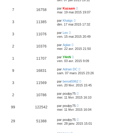
par
Kazaam
7
16758
mar. 19 mai 2015 19:07
par
Khatgs
3
11385
dim. 17 mai 2015 17:32
par
Lex
3
11076
ven. 15 mai 2015 20:49
par
Aglae
2
10376
mer. 22 avr. 2015 21:50
par
Y4nN
1
11707
ven. 03 avr. 2015 9:09
par
Adrian DC
9
16831
sam. 07 mars 2015 23:26
par
benoit5962
3
11569
ven. 20 févr. 2015 15:45
par
poulpy75
2
10786
mer. 11 févr. 2015 16:10
par
poulpy75
99
122542
mer. 11 févr. 2015 16:04
par
poulpy75
29
51388
mer. 28 janv. 2015 15:01