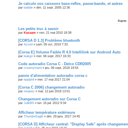
Je calcule vos caissons bass-reflex, passe-bande, et autres
par
babble
»
dim. 11 sept. 2005 12:36
Sujets
Les petits truc à savoir
par
Kazaam
»
ven. 21 mai 2010 18:38
[CORSA D 1.3] Problème bluetooth
par
Azzed
»
sam. 05 oct. 2019 7:33
[Corsa E] Volume Faible R 4.0 Intellilink sur Android Auto
par
loakgn
»
mer. 06 sept. 2017 16:33
Code autoradio Corsa C - Delco CDR2005
par
creamymami
»
jeu. 06 sept. 2018 19:54
panne d'alimentation autoradio corsa c
par
eppiphil
»
mer. 17 mai 2017 21:04
[Corsa C 2006] changement autoradio
par
neojoey
»
mar. 12 juin 2018 13:01
Changement autoradio sur Corsa C
par
JulieBS
»
lun. 16 juil. 2012 9:34
Afficheur température extérieure
par
ThunderEagle
»
dim. 29 janv. 2017 14:45
[CORSA D] Afficheur central: "Display Safe" après changemen
par
Jah73
»
lun. 25 mai 2015 13:16