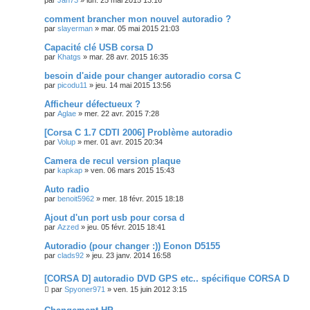
comment brancher mon nouvel autoradio ?
par
slayerman
»
mar. 05 mai 2015 21:03
Capacité clé USB corsa D
par
Khatgs
»
mar. 28 avr. 2015 16:35
besoin d'aide pour changer autoradio corsa C
par
picodu11
»
jeu. 14 mai 2015 13:56
Afficheur défectueux ?
par
Aglae
»
mer. 22 avr. 2015 7:28
[Corsa C 1.7 CDTI 2006] Problème autoradio
par
Volup
»
mer. 01 avr. 2015 20:34
Camera de recul version plaque
par
kapkap
»
ven. 06 mars 2015 15:43
Auto radio
par
benoit5962
»
mer. 18 févr. 2015 18:18
Ajout d'un port usb pour corsa d
par
Azzed
»
jeu. 05 févr. 2015 18:41
Autoradio (pour changer :)) Eonon D5155
par
clads92
»
jeu. 23 janv. 2014 16:58
[CORSA D] autoradio DVD GPS etc.. spécifique CORSA D
par
Spyoner971
»
ven. 15 juin 2012 3:15