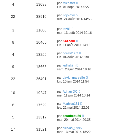
par
Mikester
4
13038
lun. 01 sept. 2014 0:27
par
Jojo-Coco
22
38916
dim. 24 août 2014 14:55
par
taz91
3
11608
mer. 13 août 2014 19:16
par
Kazaam
8
16465
lun. 11 août 2014 13:12
par
coras2002
4
13255
lun. 04 août 2014 9:30
par
ledhakim
9
18668
sam. 28 juin 2014 18:10
par
david_marseille
22
36491
lun. 16 juin 2014 11:54
par
Adrian DC
10
19247
mer. 11 juin 2014 18:14
par
Mathieu161
8
17529
jeu. 22 mai 2014 22:02
par
broubrou59
5
13317
mar. 20 mai 2014 20:35
par
nicolas_9995
17
31521
mar. 13 mai 2014 18:22