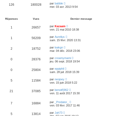
par
babble
126
180028
mer. 03 avr. 2013 9:54
Réponses
Vues
Dernier message
par
Kazaam
1
26657
ven. 21 mai 2010 18:38
par
Aurelius
1
56209
sam. 15 févr. 2020 13:31
par
loakgn
2
18752
mar. 04 déc. 2018 23:06
par
creamymami
0
28376
jeu. 06 sept. 2018 19:54
par
eppiphil
0
25804
sam. 28 juil. 2018 15:39
par
neojoey
5
11584
ven. 15 juin 2018 5:22
par
benoit5962
21
37085
ven. 11 août 2017 15:30
par
_Predator_
7
16884
ven. 03 févr. 2017 11:46
par
Jah73
5
13814
dim. 07 juin 2015 19:12