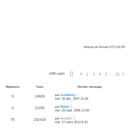
Heures au format
UTC+01:00
Page
1
sur
22
1
2
3
4
5
22
S
1089 sujets
…
Réponses
Vues
Dernier message
par
Goldberg
0
24826
mer. 26 déc. 2007 21:30
par
Matier
0
22291
mer. 28 sept. 2005 21:50
par
kevdu57
75
152418
mar. 27 mars 2012 8:32