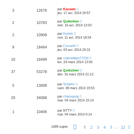
par
Kazaam
3
12676
jeu. 17 avr. 2014 20:57
par
Quiksilver
2
10783
mer. 16 avr. 2014 13:03
par
Kookie
2
10909
ven. 11 avr. 2014 18:54
par
Corsa44
9
18464
jeu. 03 avr. 2014 20:31
par
coloredition77230
10
18499
lun. 24 mars 2014 13:00
par
Quiksilver
37
53278
dim. 16 mars 2014 21:13
par
Schpinx
5
13008
sam. 08 mars 2014 19:53
par
chaosgreg
20
34088
mar. 04 mars 2014 15:14
par
NTTY
1
10406
mar. 04 mars 2014 0:14
Page
1
sur
22
1
2
3
4
5
22
S
1089 sujets
…