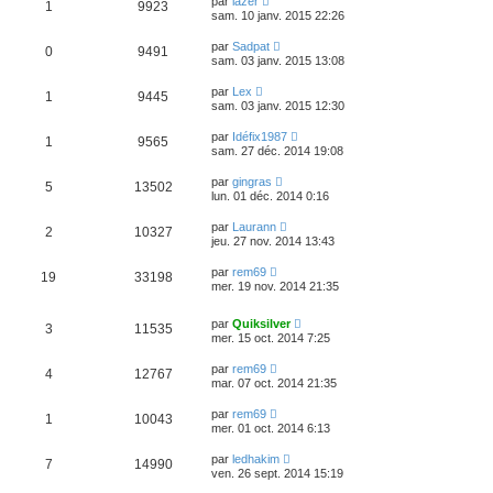
par
lazer
1
9923
sam. 10 janv. 2015 22:26
par
Sadpat
0
9491
sam. 03 janv. 2015 13:08
par
Lex
1
9445
sam. 03 janv. 2015 12:30
par
Idéfix1987
1
9565
sam. 27 déc. 2014 19:08
par
gingras
5
13502
lun. 01 déc. 2014 0:16
par
Laurann
2
10327
jeu. 27 nov. 2014 13:43
par
rem69
19
33198
mer. 19 nov. 2014 21:35
par
Quiksilver
3
11535
mer. 15 oct. 2014 7:25
par
rem69
4
12767
mar. 07 oct. 2014 21:35
par
rem69
1
10043
mer. 01 oct. 2014 6:13
par
ledhakim
7
14990
ven. 26 sept. 2014 15:19