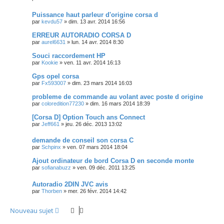
Puissance haut parleur d'origine corsa d
par
kevdu57
»
dim. 13 avr. 2014 16:56
ERREUR AUTORADIO CORSA D
par
aurel6631
»
lun. 14 avr. 2014 8:30
Souci raccordement HP
par
Kookie
»
ven. 11 avr. 2014 16:13
Gps opel corsa
par
Fx593007
»
dim. 23 mars 2014 16:03
probleme de commande au volant avec poste d origine
par
coloredition77230
»
dim. 16 mars 2014 18:39
[Corsa D] Option Touch ans Connect
par
Jeff661
»
jeu. 26 déc. 2013 13:02
demande de conseil son corsa C
par
Schpinx
»
ven. 07 mars 2014 18:04
Ajout ordinateur de bord Corsa D en seconde monte
par
sofianabuzz
»
ven. 09 déc. 2011 13:25
Autoradio 2DIN JVC avis
par
Thorben
»
mer. 26 févr. 2014 14:42
Nouveau sujet