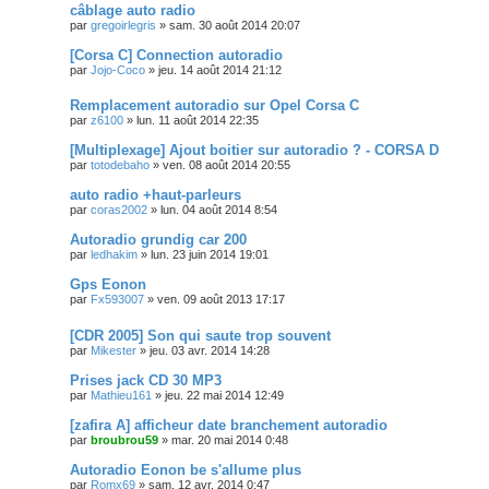
câblage auto radio
par
gregoirlegris
»
sam. 30 août 2014 20:07
[Corsa C] Connection autoradio
par
Jojo-Coco
»
jeu. 14 août 2014 21:12
Remplacement autoradio sur Opel Corsa C
par
z6100
»
lun. 11 août 2014 22:35
[Multiplexage] Ajout boitier sur autoradio ? - CORSA D
par
totodebaho
»
ven. 08 août 2014 20:55
auto radio +haut-parleurs
par
coras2002
»
lun. 04 août 2014 8:54
Autoradio grundig car 200
par
ledhakim
»
lun. 23 juin 2014 19:01
Gps Eonon
par
Fx593007
»
ven. 09 août 2013 17:17
[CDR 2005] Son qui saute trop souvent
par
Mikester
»
jeu. 03 avr. 2014 14:28
Prises jack CD 30 MP3
par
Mathieu161
»
jeu. 22 mai 2014 12:49
[zafira A] afficheur date branchement autoradio
par
broubrou59
»
mar. 20 mai 2014 0:48
Autoradio Eonon be s'allume plus
par
Romx69
»
sam. 12 avr. 2014 0:47