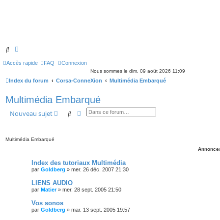
Rechercher
Recherche avancée
Accès rapide
FAQ
Connexion
Nous sommes le dim. 09 août 2026 11:09
Index du forum
Corsa-ConneXion
Multimédia Embarqué
Multimédia Embarqué
Rechercher
Recherche avancée
Nouveau sujet
Multimédia Embarqué
Annonce
Index des tutoriaux Multimédia
par
Goldberg
»
mer. 26 déc. 2007 21:30
LIENS AUDIO
par
Matier
»
mer. 28 sept. 2005 21:50
Vos sonos
par
Goldberg
»
mar. 13 sept. 2005 19:57