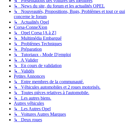
↳ Présentations des voitures des membres
↳ News du site, du forum et les actualités OPEL
↳ Nouveautés, Propositions, Bugs, Problèmes et tout ce qui
concerne le forum
↳ Actualités Opel
Corsa-ConneXion
↳ Opel Corsa [A à Z]
↳ Multimédia Embarqué
↳ Problèmes Techniques
↳ Préparation
↳ Tutoriaux - Mode D'emploi
↳ A Valider
↳ En cours de validation
↳ Validés
Petites Annonces
↳ Entre membres de la communauté.
↳ Véhicules automobiles et 2 roues motorisés.
↳ Toutes pièces relatives à l'automobile.
↳ Les autres biens.
Autres véhicules
↳ Les Autres Opel
↳ Voitures Autres Marques
↳ Deux roues