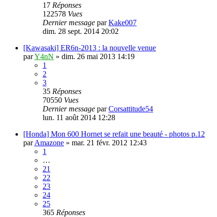
17
Réponses
122578
Vues
Dernier message
par
Kake007
dim. 28 sept. 2014 20:02
[Kawasaki] ER6n-2013 : la nouvelle venue
par
Y4nN
»
dim. 26 mai 2013 14:19
1
2
3
35
Réponses
70550
Vues
Dernier message
par
Corsattitude54
lun. 11 août 2014 12:28
[Honda] Mon 600 Hornet se refait une beauté - photos p.12
par
Amazone
»
mar. 21 févr. 2012 12:43
1
…
21
22
23
24
25
365
Réponses