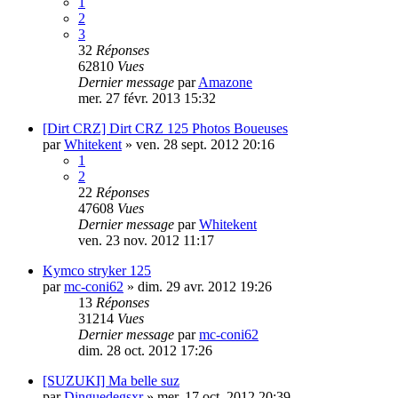
1
2
3
32
Réponses
62810
Vues
Dernier message
par
Amazone
mer. 27 févr. 2013 15:32
[Dirt CRZ] Dirt CRZ 125 Photos Boueuses
par
Whitekent
»
ven. 28 sept. 2012 20:16
1
2
22
Réponses
47608
Vues
Dernier message
par
Whitekent
ven. 23 nov. 2012 11:17
Kymco stryker 125
par
mc-coni62
»
dim. 29 avr. 2012 19:26
13
Réponses
31214
Vues
Dernier message
par
mc-coni62
dim. 28 oct. 2012 17:26
[SUZUKI] Ma belle suz
par
Dinguedegsxr
»
mer. 17 oct. 2012 20:39