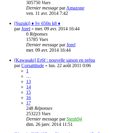
305750
Vues
Dernier message
par
Amazone
ven. 11 avr. 2014 7:42
[Suzuki] ♦ Sv 650n k8 ♦
par
Jorel
»
mer. 09 avr. 2014 16:44
0
Réponses
15785
Vues
Dernier message
par
Jorel
mer. 09 avr. 2014 16:44
[Kawasaki] Er6f : nouvelle saison en prépa
par
Corsattitude
»
lun. 22 août 2011 0:06
1
…
13
14
15
16
17
248
Réponses
253223
Vues
Dernier message
par
Steph94
dim. 26 janv. 2014 11:51