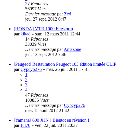
27
Réponses
56997
Vues
Dernier message
par
Zed
jeu. 27 sept. 2012 0:47
[HONDA] VTR 1000 Firestorm
par
kikad
»
sam. 12 mars 2011 12:44
14
Réponses
33039
Vues
Dernier message
par
Amazone
jeu. 13 sept. 2012 7:46
[Peugeot] Restauration Peugeot 103 édition limitée CLIP
par
Cypcyp276
»
mar. 26 juil. 2011 17:31
1
2
3
4
47
Réponses
100835
Vues
Dernier message
par
Cypcyp276
mer. 15 août 2012 21:42
[Yamaha] 600 XJN ! Bientot en révision !
par
Jul76
»
ven. 22 juil. 2011 20:37