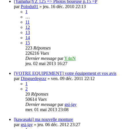
[Yamaha]YZ 125 => Photos boueuse p.15 =P
par
Polodu01
»
jeu. 16 déc. 2010 22:13
1
…
11
12
13
14
15
223
Réponses
226216
Vues
Dernier message
par
Y4nN
jeu. 02 mai 2013 16:27
[VOTRE EQUIPEMENT] votre équipement et vos avis
par
Dinguedegsxr
»
ven. 09 déc. 2011 22:12
1
2
20
Réponses
50614
Vues
Dernier message
par
gsi-jay
mer. 01 mai 2013 23:08
[kawasaki] ma nouvelle monture
par
gsi-jay
»
jeu. 06 déc. 2012 23:27