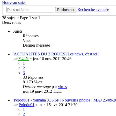
Nouveau sujet
Recherche avancée
Rechercher
38 sujets • Page
1
sur
1
Deux roues
Sujets
Réponses
Vues
Dernier message
[ACTUALITES DU 2 ROUES] Les news, c'est ici !
par
Y4nN
»
jeu. 10 nov. 2011 20:46
1
2
3
33
Réponses
81179
Vues
Dernier message
par
vin_s
jeu. 19 janv. 2012 11:11
[Polodu01 - Yamaha XJ6 SP] Nouvelles photos ! MAJ 25/09/2
par
Polodu01
»
mar. 15 avr. 2014 21:30
1
2