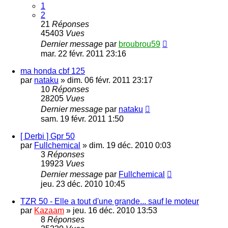
1
2
21
Réponses
45403
Vues
Dernier message
par
broubrou59
mar. 22 févr. 2011 23:16
ma honda cbf 125
par
nataku
»
dim. 06 févr. 2011 23:17
10
Réponses
28205
Vues
Dernier message
par
nataku
sam. 19 févr. 2011 1:50
[ Derbi ] Gpr 50
par
Fullchemical
»
dim. 19 déc. 2010 0:03
3
Réponses
19923
Vues
Dernier message
par
Fullchemical
jeu. 23 déc. 2010 10:45
TZR 50 - Elle a tout d'une grande... sauf le moteur
par
Kazaam
»
jeu. 16 déc. 2010 13:53
8
Réponses