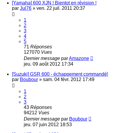
[Yamaha] 600 XJN ! Bientot en révision !
par
Jul76
»
ven. 22 juil. 2011 20:37
1
2
3
4
5
71
Réponses
127070
Vues
Dernier message
par
Amazone
jeu. 09 août 2012 17:34
[Suzuki] GSR 600 - échappement commandé!
par
Boubour
»
sam. 04 févr. 2012 17:49
1
2
3
43
Réponses
94212
Vues
Dernier message
par
Boubour
jeu. 07 juin 2012 18:53