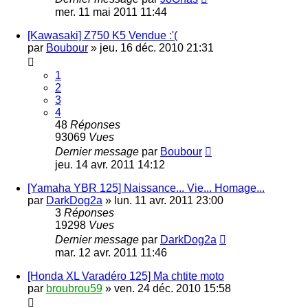
mer. 11 mai 2011 11:44
[Kawasaki] Z750 K5 Vendue :'(
par
Boubour
»
jeu. 16 déc. 2010 21:31
1
2
3
4
48
Réponses
93069
Vues
Dernier message
par
Boubour
jeu. 14 avr. 2011 14:12
[Yamaha YBR 125] Naissance... Vie... Homage...
par
DarkDog2a
»
lun. 11 avr. 2011 23:00
3
Réponses
19298
Vues
Dernier message
par
DarkDog2a
mar. 12 avr. 2011 11:46
[Honda XL Varadéro 125] Ma chtite moto
par
broubrou59
»
ven. 24 déc. 2010 15:58