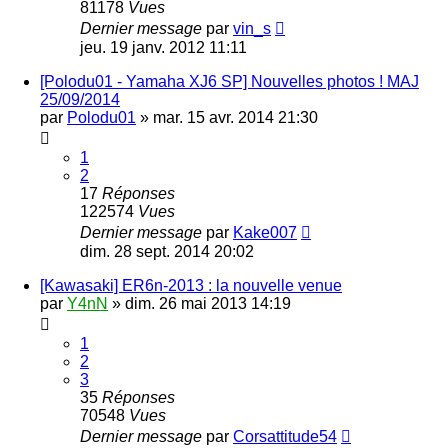
81178
Vues
Dernier message
par
vin_s
jeu. 19 janv. 2012 11:11
[Polodu01 - Yamaha XJ6 SP] Nouvelles photos ! MAJ
25/09/2014
par
Polodu01
»
mar. 15 avr. 2014 21:30
1
2
17
Réponses
122574
Vues
Dernier message
par
Kake007
dim. 28 sept. 2014 20:02
[Kawasaki] ER6n-2013 : la nouvelle venue
par
Y4nN
»
dim. 26 mai 2013 14:19
1
2
3
35
Réponses
70548
Vues
Dernier message
par
Corsattitude54