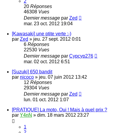
2
20
Réponses
46308
Vues
Dernier message
par
Zed
mar. 23 oct. 2012 19:04
[Kawasaki] une ptite verte :-)
par
Zed
»
jeu. 27 sept. 2012 0:01
6
Réponses
22530
Vues
Dernier message
par
Cypcyp276
mar. 02 oct. 2012 6:51
[Suzuki] 650 bandit
par
nicoco
»
jeu. 07 juin 2012 13:42
12
Réponses
29304
Vues
Dernier message
par
Zed
lun. 01 oct. 2012 1:07
[PRATIQUE] La moto, Oui ! Mais à quel prix ?
par
Y4nN
»
dim. 18 mars 2012 23:27
1
2