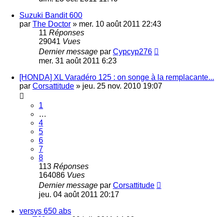
Suzuki Bandit 600
par
The Doctor
»
mer. 10 août 2011 22:43
11
Réponses
29041
Vues
Dernier message
par
Cypcyp276
mer. 31 août 2011 6:23
[HONDA] XL Varadéro 125 : on songe à la remplacante...
par
Corsattitude
»
jeu. 25 nov. 2010 19:07
1
…
4
5
6
7
8
113
Réponses
164086
Vues
Dernier message
par
Corsattitude
jeu. 04 août 2011 20:17
versys 650 abs