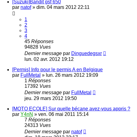
[Suzuki]Bandit gsf 650
par
natof
»
dim. 04 mars 2012 22:11
1
2
3
4
45
Réponses
94828
Vues
Dernier message
par
Dinguedegsxr
lun. 02 avr. 2012 19:12
[Permis] Info pour le permis A en Belgique
par
FullMetal
»
lun. 26 mars 2012 19:09
1
Réponses
17392
Vues
Dernier message
par
FullMetal
jeu. 29 mars 2012 19:50
[MOTO ECOLE] Sur quelle bécane avez-vous appris ?
par
Y4nN
»
ven. 06 mai 2011 15:14
7
Réponses
24313
Vues
Dernier message
par
natof