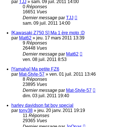
par
TJJ
»
sam. 09 juil. 2011 14:00
0
Réponses
16651
Vues
Dernier message
par
TJJ
sam. 09 juil. 2011 14:00
[Kawasaki Z750 S] Ma 1 ère moto :D
par
Mat62
»
jeu. 17 mars 2011 13:39
9
Réponses
26448
Vues
Dernier message
par
Mat62
ven. 08 juil. 2011 8:53
[Yamaha] Ma petite FZ6
par
Mat-Style-57
»
ven. 01 juil. 2011 13:46
8
Réponses
23895
Vues
Dernier message
par
Mat-Style-57
dim. 03 juil. 2011 19:40
harley davidson fat boy special
par
tony38
»
jeu. 20 janv. 2011 19:19
11
Réponses
29365
Vues
Dernier message
par
JoOnas