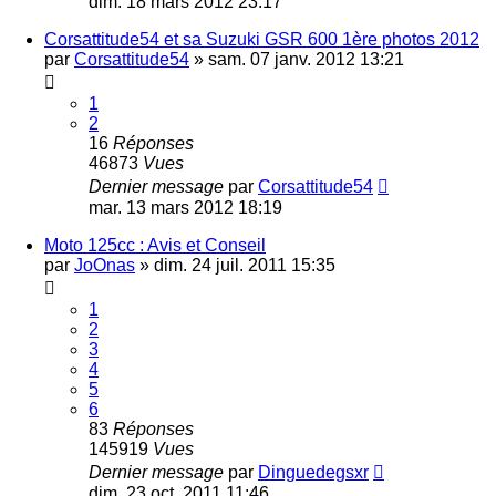
dim. 18 mars 2012 23:17
Corsattitude54 et sa Suzuki GSR 600 1ère photos 2012
par
Corsattitude54
»
sam. 07 janv. 2012 13:21
1
2
16
Réponses
46873
Vues
Dernier message
par
Corsattitude54
mar. 13 mars 2012 18:19
Moto 125cc : Avis et Conseil
par
JoOnas
»
dim. 24 juil. 2011 15:35
1
2
3
4
5
6
83
Réponses
145919
Vues
Dernier message
par
Dinguedegsxr
dim. 23 oct. 2011 11:46