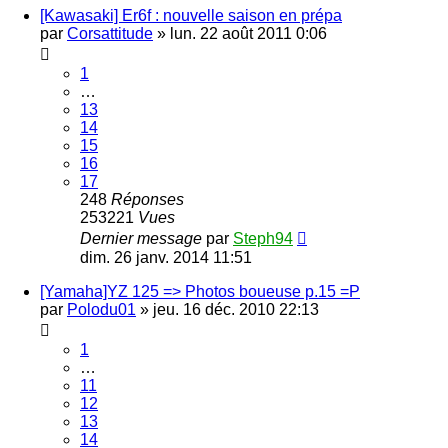
[Kawasaki] Er6f : nouvelle saison en prépa
par
Corsattitude
»
lun. 22 août 2011 0:06
1
…
13
14
15
16
17
248
Réponses
253221
Vues
Dernier message
par
Steph94
dim. 26 janv. 2014 11:51
[Yamaha]YZ 125 => Photos boueuse p.15 =P
par
Polodu01
»
jeu. 16 déc. 2010 22:13
1
…
11
12
13
14