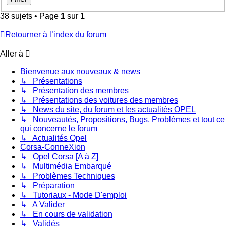
38 sujets • Page
1
sur
1
Retourner à l’index du forum
Aller à
Bienvenue aux nouveaux & news
↳ Présentations
↳ Présentation des membres
↳ Présentations des voitures des membres
↳ News du site, du forum et les actualités OPEL
↳ Nouveautés, Propositions, Bugs, Problèmes et tout ce
qui concerne le forum
↳ Actualités Opel
Corsa-ConneXion
↳ Opel Corsa [A à Z]
↳ Multimédia Embarqué
↳ Problèmes Techniques
↳ Préparation
↳ Tutoriaux - Mode D'emploi
↳ A Valider
↳ En cours de validation
↳ Validés