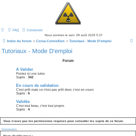
FAQ
Connexion
Nous sommes le sam. 08 août 2026 5:37
Index du forum
Corsa-ConneXion
Tutoriaux - Mode D'emploi
e
Tutoriaux - Mode D'emploi
c
Forum
h
A Valider
e
Postez ici vos tutos
Sujets :
342
r
c
En cours de validation
C'est prêt mais ce n'est pas prêt donc c'est en cours
h
Sujets :
6
e
Validés
C'est tout beau, c'est tout propre.
r
Sujets :
4
Vous n’avez pas les permissions requises pour consulter les sujets de ce forum.
Connexion