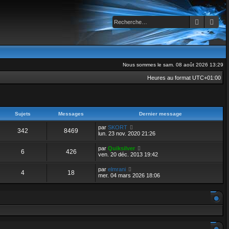
Recherch
Rec
Nous sommes le sam. 08 août 2026 13:29
Heures au format
UTC+01:00
Sujets
Messages
Dernier message
V
par
SKORT
342
8469
o
lun. 23 nov. 2020 21:26
i
r
V
par
Quiksilver
6
426
l
o
ven. 20 déc. 2013 19:42
e
i
d
r
V
par
elmrani
e
4
18
l
o
mer. 04 mars 2026 18:06
r
e
i
n
d
r
i
e
l
e
r
e
r
n
d
m
i
e
e
e
r
s
r
n
s
m