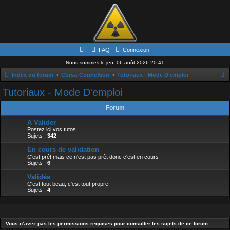
FAQ
Connexion
Nous sommes le jeu. 06 août 2026 20:41
Index du forum
Corsa-ConneXion
Tutoriaux - Mode D'emploi
e
Tutoriaux - Mode D'emploi
c
Forum
h
A Valider
e
Postez ici vos tutos
Sujets :
342
r
c
En cours de validation
C'est prêt mais ce n'est pas prêt donc c'est en cours
h
Sujets :
6
e
Validés
C'est tout beau, c'est tout propre.
r
Sujets :
4
Vous n’avez pas les permissions requises pour consulter les sujets de ce forum.