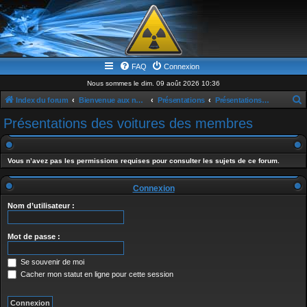
FAQ
Connexion
Nous sommes le dim. 09 août 2026 10:36
Index du forum
Bienvenue aux nouveaux & news
Présentations
Présentations des voitures des membres
e
Présentations des voitures des membres
c
h
Vous n’avez pas les permissions requises pour consulter les sujets de ce forum.
e
r
Connexion
c
Nom d’utilisateur :
h
e
Mot de passe :
r
Se souvenir de moi
Cacher mon statut en ligne pour cette session