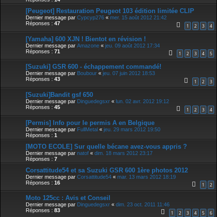
[Peugeot] Restauration Peugeot 103 édition limitée CLIP
Dernier message par
Cypcyp276
«
mer. 15 août 2012 21:42
Réponses :
47
1
2
3
4
[Yamaha] 600 XJN ! Bientot en révision !
Dernier message par
Amazone
«
jeu. 09 août 2012 17:34
Réponses :
71
1
2
3
4
5
[Suzuki] GSR 600 - échappement commandé!
Dernier message par
Boubour
«
jeu. 07 juin 2012 18:53
Réponses :
43
1
2
3
[Suzuki]Bandit gsf 650
Dernier message par
Dinguedegsxr
«
lun. 02 avr. 2012 19:12
Réponses :
45
1
2
3
4
[Permis] Info pour le permis A en Belgique
Dernier message par
FullMetal
«
jeu. 29 mars 2012 19:50
Réponses :
1
[MOTO ECOLE] Sur quelle bécane avez-vous appris ?
Dernier message par
natof
«
dim. 18 mars 2012 23:17
Réponses :
7
Corsattitude54 et sa Suzuki GSR 600 1ère photos 2012
Dernier message par
Corsattitude54
«
mar. 13 mars 2012 18:19
Réponses :
16
1
2
Moto 125cc : Avis et Conseil
Dernier message par
Dinguedegsxr
«
dim. 23 oct. 2011 11:46
Réponses :
83
1
2
3
4
5
6