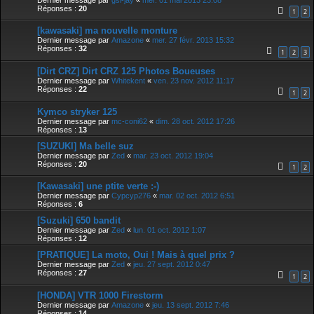
Réponses :
20
1
2
[kawasaki] ma nouvelle monture
Dernier message par
Amazone
«
mer. 27 févr. 2013 15:32
Réponses :
32
1
2
3
[Dirt CRZ] Dirt CRZ 125 Photos Boueuses
Dernier message par
Whitekent
«
ven. 23 nov. 2012 11:17
Réponses :
22
1
2
Kymco stryker 125
Dernier message par
mc-coni62
«
dim. 28 oct. 2012 17:26
Réponses :
13
[SUZUKI] Ma belle suz
Dernier message par
Zed
«
mar. 23 oct. 2012 19:04
Réponses :
20
1
2
[Kawasaki] une ptite verte :-)
Dernier message par
Cypcyp276
«
mar. 02 oct. 2012 6:51
Réponses :
6
[Suzuki] 650 bandit
Dernier message par
Zed
«
lun. 01 oct. 2012 1:07
Réponses :
12
[PRATIQUE] La moto, Oui ! Mais à quel prix ?
Dernier message par
Zed
«
jeu. 27 sept. 2012 0:47
Réponses :
27
1
2
[HONDA] VTR 1000 Firestorm
Dernier message par
Amazone
«
jeu. 13 sept. 2012 7:46
Réponses :
14