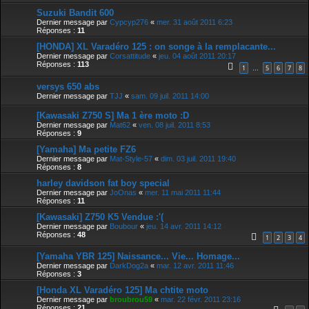
Suzuki Bandit 600
Dernier message par
Cypcyp276
«
mer. 31 août 2011 6:23
Réponses :
11
[HONDA] XL Varadéro 125 : on songe à la remplacante...
Dernier message par
Corsattitude
«
jeu. 04 août 2011 20:17
Réponses :
113
1
5
6
7
8
…
versys 650 abs
Dernier message par
TJJ
«
sam. 09 juil. 2011 14:00
[Kawasaki Z750 S] Ma 1 ère moto :D
Dernier message par
Mat62
«
ven. 08 juil. 2011 8:53
Réponses :
9
[Yamaha] Ma petite FZ6
Dernier message par
Mat-Style-57
«
dim. 03 juil. 2011 19:40
Réponses :
8
harley davidson fat boy special
Dernier message par
JoOnas
«
mer. 11 mai 2011 11:44
Réponses :
11
[Kawasaki] Z750 K5 Vendue :'(
Dernier message par
Boubour
«
jeu. 14 avr. 2011 14:12
Réponses :
48
1
2
3
4
[Yamaha YBR 125] Naissance... Vie... Homage...
Dernier message par
DarkDog2a
«
mar. 12 avr. 2011 11:46
Réponses :
3
[Honda XL Varadéro 125] Ma chtite moto
Dernier message par
broubrou59
«
mar. 22 févr. 2011 23:16
Réponses :
21