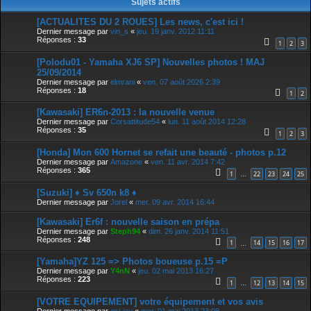
Sujets actifs
[ACTUALITES DU 2 ROUES] Les news, c'est ici !
Dernier message par
vin_s
«
jeu. 19 janv. 2012 11:11
Réponses :
33
1
2
3
[Polodu01 - Yamaha XJ6 SP] Nouvelles photos ! MAJ
25/09/2014
Dernier message par
elmrani
«
ven. 07 août 2026 2:39
Réponses :
18
1
2
[Kawasaki] ER6n-2013 : la nouvelle venue
Dernier message par
Corsattitude54
«
lun. 11 août 2014 12:28
Réponses :
35
1
2
3
[Honda] Mon 600 Hornet se refait une beauté - photos p.12
Dernier message par
Amazone
«
ven. 11 avr. 2014 7:42
Réponses :
365
1
22
23
24
25
…
[Suzuki] ♦ Sv 650n k8 ♦
Dernier message par
Jorel
«
mer. 09 avr. 2014 16:44
[Kawasaki] Er6f : nouvelle saison en prépa
Dernier message par
Steph94
«
dim. 26 janv. 2014 11:51
Réponses :
248
1
14
15
16
17
…
[Yamaha]YZ 125 => Photos boueuse p.15 =P
Dernier message par
Y4nN
«
jeu. 02 mai 2013 16:27
Réponses :
223
1
12
13
14
15
…
[VOTRE EQUIPEMENT] votre équipement et vos avis
Dernier message par
gsi-jay
«
mer. 01 mai 2013 23:08