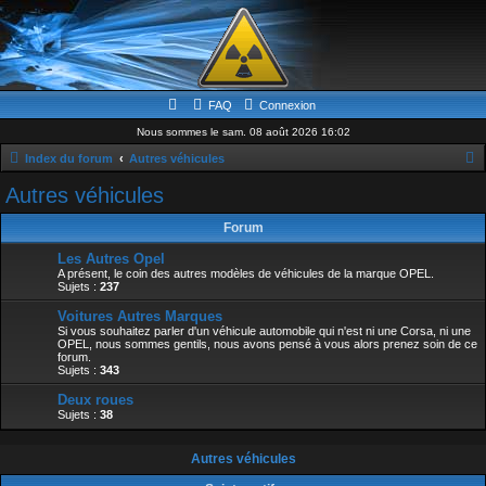
FAQ
Connexion
Nous sommes le sam. 08 août 2026 16:02
Index du forum
Autres véhicules
e
Autres véhicules
c
Forum
h
Les Autres Opel
e
A présent, le coin des autres modèles de véhicules de la marque OPEL.
Sujets :
237
r
c
Voitures Autres Marques
Si vous souhaitez parler d'un véhicule automobile qui n'est ni une Corsa, ni une
h
OPEL, nous sommes gentils, nous avons pensé à vous alors prenez soin de ce
forum.
e
Sujets :
343
r
Deux roues
Sujets :
38
Autres véhicules