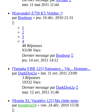
mer. 11 mai 2011 11:44
[Kawasaki] Z750 K5 Vendue :'(
par
Boubour
»
jeu. 16 déc. 2010 21:31
1
2
3
4
48
Réponses
93190
Vues
Dernier message
par
Boubour
jeu. 14 avr. 2011 14:12
[Yamaha YBR 125] Naissance... Vie... Homage...
par
DarkDog2a
»
lun. 11 avr. 2011 23:00
3
Réponses
19332
Vues
Dernier message
par
DarkDog2a
mar. 12 avr. 2011 11:46
[Honda XL Varadéro 125] Ma chtite moto
par
broubrou59
»
ven. 24 déc. 2010 15:58