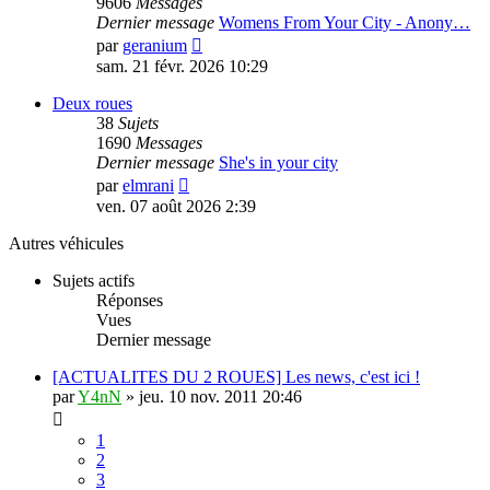
9606
Messages
Dernier message
Womens From Your City - Anony…
Voir
par
geranium
le
sam. 21 févr. 2026 10:29
dernier
message
Deux roues
38
Sujets
1690
Messages
Dernier message
She's in your city
Voir
par
elmrani
le
ven. 07 août 2026 2:39
dernier
message
Autres véhicules
Sujets actifs
Réponses
Vues
Dernier message
[ACTUALITES DU 2 ROUES] Les news, c'est ici !
par
Y4nN
»
jeu. 10 nov. 2011 20:46
1
2
3