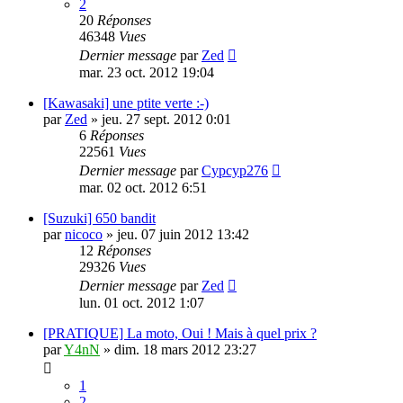
2
20
Réponses
46348
Vues
Dernier message
par
Zed
mar. 23 oct. 2012 19:04
[Kawasaki] une ptite verte :-)
par
Zed
»
jeu. 27 sept. 2012 0:01
6
Réponses
22561
Vues
Dernier message
par
Cypcyp276
mar. 02 oct. 2012 6:51
[Suzuki] 650 bandit
par
nicoco
»
jeu. 07 juin 2012 13:42
12
Réponses
29326
Vues
Dernier message
par
Zed
lun. 01 oct. 2012 1:07
[PRATIQUE] La moto, Oui ! Mais à quel prix ?
par
Y4nN
»
dim. 18 mars 2012 23:27
1
2