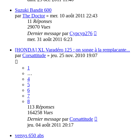
Suzuki Bandit 600
par
The Doctor
»
mer. 10 août 2011 22:43
11
Réponses
29070
Vues
Dernier message
par
Cypcyp276
mer. 31 août 2011 6:23
[HONDA] XL Varadéro 125 : on songe à la remplacante...
par
Corsattitude
»
jeu. 25 nov. 2010 19:07
1
…
4
5
6
7
8
113
Réponses
164258
Vues
Dernier message
par
Corsattitude
jeu. 04 août 2011 20:17
versys 650 abs