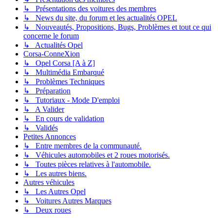
↳ Présentations des voitures des membres
↳ News du site, du forum et les actualités OPEL
↳ Nouveautés, Propositions, Bugs, Problèmes et tout ce qui
concerne le forum
↳ Actualités Opel
Corsa-ConneXion
↳ Opel Corsa [A à Z]
↳ Multimédia Embarqué
↳ Problèmes Techniques
↳ Préparation
↳ Tutoriaux - Mode D'emploi
↳ A Valider
↳ En cours de validation
↳ Validés
Petites Annonces
↳ Entre membres de la communauté.
↳ Véhicules automobiles et 2 roues motorisés.
↳ Toutes pièces relatives à l'automobile.
↳ Les autres biens.
Autres véhicules
↳ Les Autres Opel
↳ Voitures Autres Marques
↳ Deux roues