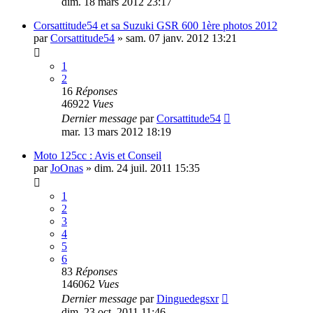
dim. 18 mars 2012 23:17
Corsattitude54 et sa Suzuki GSR 600 1ère photos 2012
par
Corsattitude54
»
sam. 07 janv. 2012 13:21
1
2
16
Réponses
46922
Vues
Dernier message
par
Corsattitude54
mar. 13 mars 2012 18:19
Moto 125cc : Avis et Conseil
par
JoOnas
»
dim. 24 juil. 2011 15:35
1
2
3
4
5
6
83
Réponses
146062
Vues
Dernier message
par
Dinguedegsxr
dim. 23 oct. 2011 11:46