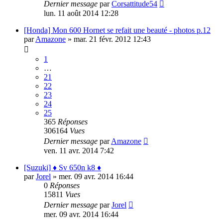
Dernier message
par
Corsattitude54
lun. 11 août 2014 12:28
[Honda] Mon 600 Hornet se refait une beauté - photos p.12
par
Amazone
»
mar. 21 févr. 2012 12:43
1
…
21
22
23
24
25
365
Réponses
306164
Vues
Dernier message
par
Amazone
ven. 11 avr. 2014 7:42
[Suzuki] ♦ Sv 650n k8 ♦
par
Jorel
»
mer. 09 avr. 2014 16:44
0
Réponses
15811
Vues
Dernier message
par
Jorel
mer. 09 avr. 2014 16:44