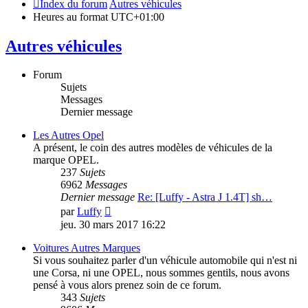
Index du forum
Autres véhicules
Heures au format
UTC+01:00
Autres véhicules
Forum
Sujets
Messages
Dernier message
Les Autres Opel
A présent, le coin des autres modèles de véhicules de la
marque OPEL.
237
Sujets
6962
Messages
Dernier message
Re: [Luffy - Astra J 1.4T] sh…
Voir
par
Luffy
le
jeu. 30 mars 2017 16:22
dernier
message
Voitures Autres Marques
Si vous souhaitez parler d'un véhicule automobile qui n'est ni
une Corsa, ni une OPEL, nous sommes gentils, nous avons
pensé à vous alors prenez soin de ce forum.
343
Sujets