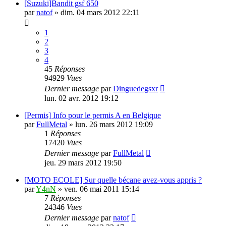
[Suzuki]Bandit gsf 650
par
natof
»
dim. 04 mars 2012 22:11
1
2
3
4
45
Réponses
94929
Vues
Dernier message
par
Dinguedegsxr
lun. 02 avr. 2012 19:12
[Permis] Info pour le permis A en Belgique
par
FullMetal
»
lun. 26 mars 2012 19:09
1
Réponses
17420
Vues
Dernier message
par
FullMetal
jeu. 29 mars 2012 19:50
[MOTO ECOLE] Sur quelle bécane avez-vous appris ?
par
Y4nN
»
ven. 06 mai 2011 15:14
7
Réponses
24346
Vues
Dernier message
par
natof