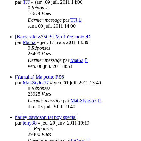
par
TJJ
»
sam. 09 juil. 2011 14:00
0
Réponses
16674
Vues
Dernier message
par
TJJ
sam. 09 juil. 2011 14:00
[Kawasaki Z750 S] Ma 1 ère moto :D
par
Mat62
»
jeu. 17 mars 2011 13:39
9
Réponses
26499
Vues
Dernier message
par
Mat62
ven. 08 juil. 2011 8:53
[Yamaha] Ma petite FZ6
par
Mat-Style-57
»
ven. 01 juil. 2011 13:46
8
Réponses
23925
Vues
Dernier message
par
Mat-Style-57
dim. 03 juil. 2011 19:40
harley davidson fat boy special
par
tony38
»
jeu. 20 janv. 2011 19:19
11
Réponses
29400
Vues
Dernier message
par
JoOnas