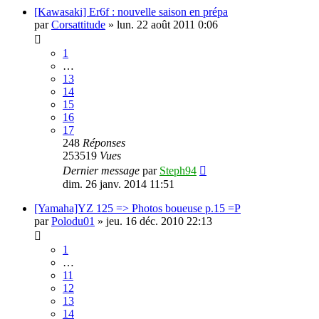
[Kawasaki] Er6f : nouvelle saison en prépa
par
Corsattitude
»
lun. 22 août 2011 0:06
1
…
13
14
15
16
17
248
Réponses
253519
Vues
Dernier message
par
Steph94
dim. 26 janv. 2014 11:51
[Yamaha]YZ 125 => Photos boueuse p.15 =P
par
Polodu01
»
jeu. 16 déc. 2010 22:13
1
…
11
12
13
14