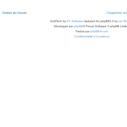
Index du forum
Supprimer le
AcidTech by
ST Software
Updated for phpBB3.3 by
Ian Br
Développé par
phpBB
® Forum Software © phpBB Limit
Traduit par
phpBB-fr.com
Confidentialité
|
Conditions