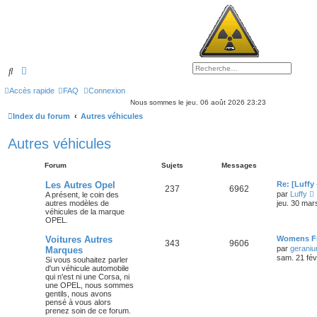
Rechercher
Recherche avancée
Accès rapide
FAQ
Connexion
Nous sommes le jeu. 06 août 2026 23:23
Index du forum
Autres véhicules
Autres véhicules
Forum
Sujets
Messages
Les Autres Opel
Re: [Luffy
237
6962
par
Luffy
A présent, le coin des
autres modèles de
jeu. 30 mar
i
véhicules de la marque
r
OPEL.
l
Voitures Autres
Womens Fr
343
9606
par
gerani
Marques
sam. 21 fév
Si vous souhaitez parler
r
d'un véhicule automobile
qui n'est ni une Corsa, ni
i
une OPEL, nous sommes
gentils, nous avons
r
pensé à vous alors
prenez soin de ce forum.