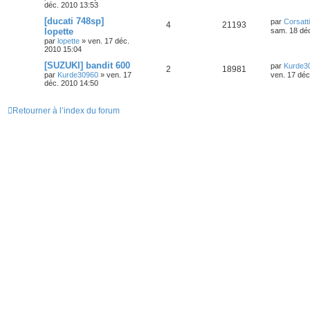
déc. 2010 13:53
[ducati 748sp]
par
Corsatt
4
21193
lopette
sam. 18 déc
par
lopette
»
ven. 17 déc.
2010 15:04
[SUZUKI] bandit 600
par
Kurde3
2
18981
par
Kurde30960
»
ven. 17
ven. 17 déc
déc. 2010 14:50
Retourner à l’index du forum