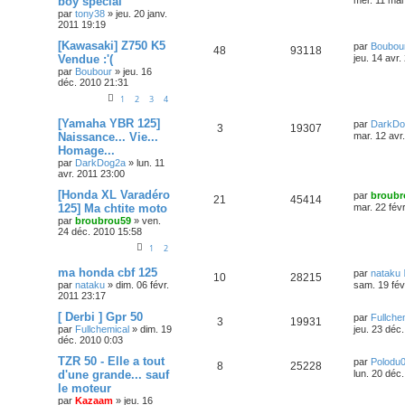
boy special
mer. 11 mai
par
tony38
»
jeu. 20 janv.
2011 19:19
[Kawasaki] Z750 K5
par
Boubou
48
93118
Vendue :'(
jeu. 14 avr.
par
Boubour
»
jeu. 16
déc. 2010 21:31
1
2
3
4
[Yamaha YBR 125]
par
DarkDo
3
19307
Naissance... Vie...
mar. 12 avr
Homage...
par
DarkDog2a
»
lun. 11
avr. 2011 23:00
[Honda XL Varadéro
par
broubr
21
45414
125] Ma chtite moto
mar. 22 fév
par
broubrou59
»
ven.
24 déc. 2010 15:58
1
2
ma honda cbf 125
par
nataku
10
28215
par
nataku
»
dim. 06 févr.
sam. 19 fév
2011 23:17
[ Derbi ] Gpr 50
par
Fullche
3
19931
par
Fullchemical
»
dim. 19
jeu. 23 déc
déc. 2010 0:03
TZR 50 - Elle a tout
par
Polodu
8
25228
d'une grande... sauf
lun. 20 déc
le moteur
par
Kazaam
»
jeu. 16