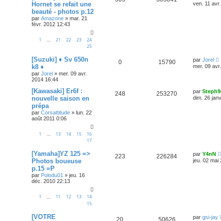
Hornet se refait une
ven. 11 avr
beauté - photos p.12
par
Amazone
»
mar. 21
févr. 2012 12:43
1
21
22
23
24
…
25
[Suzuki] ♦ Sv 650n
par
Jorel
0
15790
k8 ♦
mer. 09 avr
par
Jorel
»
mer. 09 avr.
2014 16:44
[Kawasaki] Er6f :
par
Steph9
248
253270
nouvelle saison en
dim. 26 jan
prépa
par
Corsattitude
»
lun. 22
août 2011 0:06
1
13
14
15
16
…
17
[Yamaha]YZ 125 =>
par
Y4nN
223
226284
Photos boueuse
jeu. 02 mai
p.15 =P
par
Polodu01
»
jeu. 16
déc. 2010 22:13
1
11
12
13
14
…
15
[VOTRE
par
gsi-jay
20
50626