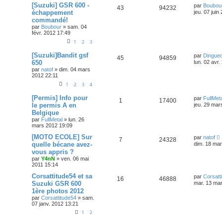
[Suzuki] GSR 600 -
par
Boubou
43
94232
échappement
jeu. 07 juin
commandé!
par
Boubour
»
sam. 04
févr. 2012 17:49
1
2
3
[Suzuki]Bandit gsf
par
Dingue
45
94859
650
lun. 02 avr
par
natof
»
dim. 04 mars
2012 22:11
1
2
3
4
[Permis] Info pour
par
FullMet
1
17400
le permis A en
jeu. 29 mar
Belgique
par
FullMetal
»
lun. 26
mars 2012 19:09
[MOTO ECOLE] Sur
par
natof
7
24328
quelle bécane avez-
dim. 18 ma
vous appris ?
par
Y4nN
»
ven. 06 mai
2011 15:14
Corsattitude54 et sa
par
Corsatt
16
46888
Suzuki GSR 600
mar. 13 ma
1ère photos 2012
par
Corsattitude54
»
sam.
07 janv. 2012 13:21
1
2