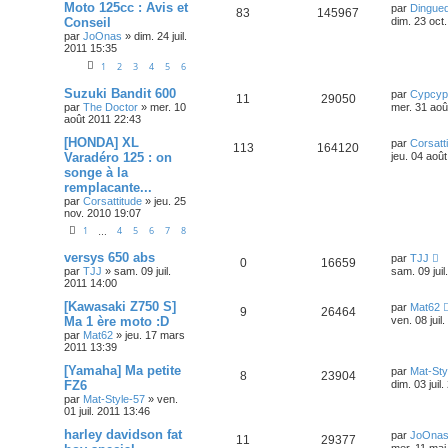
Moto 125cc : Avis et
par
Dingue
83
145967
Conseil
dim. 23 oct
par
JoOnas
»
dim. 24 juil.
2011 15:35
1
2
3
4
5
6
Suzuki Bandit 600
par
Cypcyp
11
29050
par
The Doctor
»
mer. 10
mer. 31 aoû
août 2011 22:43
[HONDA] XL
par
Corsatt
113
164120
Varadéro 125 : on
jeu. 04 aoû
songe à la
remplacante...
par
Corsattitude
»
jeu. 25
nov. 2010 19:07
1
4
5
6
7
8
…
versys 650 abs
par
TJJ
0
16659
par
TJJ
»
sam. 09 juil.
sam. 09 juil
2011 14:00
[Kawasaki Z750 S]
par
Mat62
9
26464
Ma 1 ère moto :D
ven. 08 juil
par
Mat62
»
jeu. 17 mars
2011 13:39
[Yamaha] Ma petite
par
Mat-Sty
8
23904
FZ6
dim. 03 juil
par
Mat-Style-57
»
ven.
01 juil. 2011 13:46
harley davidson fat
par
JoOna
11
29377