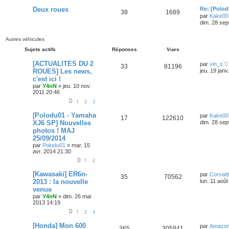
Deux roues
Re: [Polo
38
1689
par
Kake00
dim. 28 sep
Autres véhicules
Sujets actifs
Réponses
Vues
[ACTUALITES DU 2
par
vin_s
33
81196
ROUES] Les news,
jeu. 19 janv
c'est ici !
par
Y4nN
»
jeu. 10 nov.
2011 20:46
1
2
3
[Polodu01 - Yamaha
par
Kake00
17
122610
XJ6 SP] Nouvelles
dim. 28 sep
photos ! MAJ
25/09/2014
par
Polodu01
»
mar. 15
avr. 2014 21:30
1
2
[Kawasaki] ER6n-
par
Corsatt
35
70562
2013 : la nouvelle
lun. 11 aoû
venue
par
Y4nN
»
dim. 26 mai
2013 14:19
1
2
3
[Honda] Mon 600
par
Amazo
365
305841