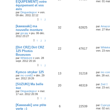
EQUIPEMENT] votre
mer. 01 mai
équipement et vos
avis
par
Dinguedegsxr
»
ven.
09 déc. 2011 22:12
1
2
[kawasaki] ma
par
Amazo
32
62825
nouvelle monture
mer. 27 fév
par
gsi-jay
»
jeu. 06 déc.
2012 23:27
1
2
3
[Dirt CRZ] Dirt CRZ
par
Whiteke
22
47617
125 Photos
ven. 23 nov
Boueuses
par
Whitekent
»
ven. 28
sept. 2012 20:16
1
2
Kymco stryker 125
par
mc-con
13
31218
par
mc-coni62
»
dim. 29
dim. 28 oct
avr. 2012 19:26
[SUZUKI] Ma belle
par
Zed
20
46319
suz
mar. 23 oct
par
Dinguedegsxr
»
mer.
17 oct. 2012 20:39
1
2
[Kawasaki] une ptite
par
Cypcyp
6
22539
verte :-)
mar. 02 oct