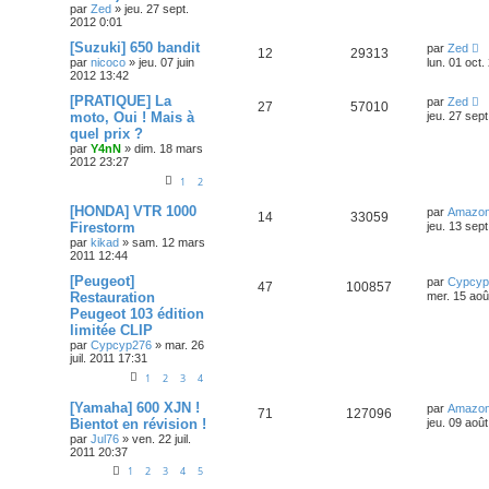
par
Zed
»
jeu. 27 sept.
2012 0:01
[Suzuki] 650 bandit
par
Zed
12
29313
par
nicoco
»
jeu. 07 juin
lun. 01 oct.
2012 13:42
[PRATIQUE] La
par
Zed
27
57010
moto, Oui ! Mais à
jeu. 27 sep
quel prix ?
par
Y4nN
»
dim. 18 mars
2012 23:27
1
2
[HONDA] VTR 1000
par
Amazo
14
33059
Firestorm
jeu. 13 sep
par
kikad
»
sam. 12 mars
2011 12:44
[Peugeot]
par
Cypcyp
47
100857
Restauration
mer. 15 aoû
Peugeot 103 édition
limitée CLIP
par
Cypcyp276
»
mar. 26
juil. 2011 17:31
1
2
3
4
[Yamaha] 600 XJN !
par
Amazo
71
127096
Bientot en révision !
jeu. 09 aoû
par
Jul76
»
ven. 22 juil.
2011 20:37
1
2
3
4
5