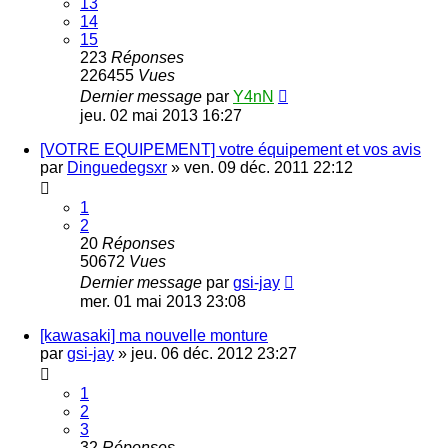
13
14
15
223
Réponses
226455
Vues
Dernier message
par
Y4nN
jeu. 02 mai 2013 16:27
[VOTRE EQUIPEMENT] votre équipement et vos avis
par
Dinguedegsxr
»
ven. 09 déc. 2011 22:12
1
2
20
Réponses
50672
Vues
Dernier message
par
gsi-jay
mer. 01 mai 2013 23:08
[kawasaki] ma nouvelle monture
par
gsi-jay
»
jeu. 06 déc. 2012 23:27
1
2
3
32
Réponses