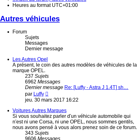
Heures au format
UTC+01:00
Autres véhicules
Forum
Sujets
Messages
Dernier message
Les Autres Opel
A présent, le coin des autres modèles de véhicules de la
marque OPEL.
237
Sujets
6962
Messages
Dernier message
Re: [Luffy - Astra J 1.4T] sh…
Voir
par
Luffy
le
jeu. 30 mars 2017 16:22
dernier
message
Voitures Autres Marques
Si vous souhaitez parler d'un véhicule automobile qui
n'est ni une Corsa, ni une OPEL, nous sommes gentils,
nous avons pensé à vous alors prenez soin de ce forum.
343
Sujets
9606
Messages