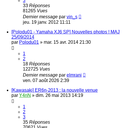
3
33
Réponses
81265
Vues
Dernier message
par
vin_s
jeu. 19 janv. 2012 11:11
[Polodu01 - Yamaha XJ6 SP] Nouvelles photos ! MAJ
25/09/2014
par
Polodu01
»
mar. 15 avr. 2014 21:30
1
2
18
Réponses
122725
Vues
Dernier message
par
elmrani
ven. 07 août 2026 2:39
[Kawasaki] ER6n-2013 : la nouvelle venue
par
Y4nN
»
dim. 26 mai 2013 14:19
1
2
3
35
Réponses
70621
Vues