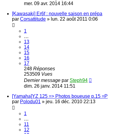
mer. 09 avr. 2014 16:44
[Kawasaki] Er6f : nouvelle saison en prépa
par
Corsattitude
»
lun. 22 août 2011 0:06
1
…
13
14
15
16
17
248
Réponses
253509
Vues
Dernier message
par
Steph94
dim. 26 janv. 2014 11:51
[Yamaha]YZ 125 => Photos boueuse p.15 =P
par
Polodu01
»
jeu. 16 déc. 2010 22:13
1
…
11
12