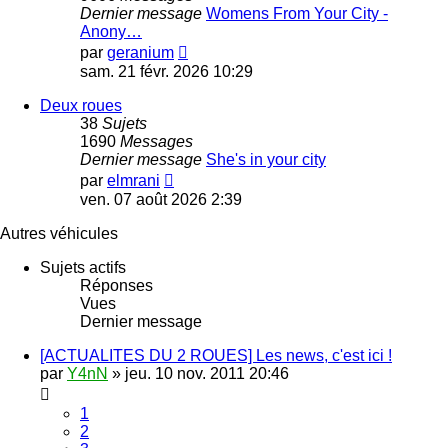
Dernier message
Womens From Your City -
Anony…
Voir
par
geranium
le
sam. 21 févr. 2026 10:29
dernier
message
Deux roues
38
Sujets
1690
Messages
Dernier message
She's in your city
Voir
par
elmrani
le
ven. 07 août 2026 2:39
dernier
message
Autres véhicules
Sujets actifs
Réponses
Vues
Dernier message
[ACTUALITES DU 2 ROUES] Les news, c'est ici !
par
Y4nN
»
jeu. 10 nov. 2011 20:46
1
2