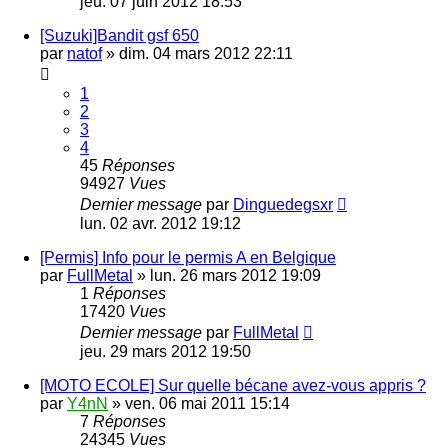
jeu. 07 juin 2012 18:53
[Suzuki]Bandit gsf 650
par
natof
»
dim. 04 mars 2012 22:11
1
2
3
4
45
Réponses
94927
Vues
Dernier message
par
Dinguedegsxr
lun. 02 avr. 2012 19:12
[Permis] Info pour le permis A en Belgique
par
FullMetal
»
lun. 26 mars 2012 19:09
1
Réponses
17420
Vues
Dernier message
par
FullMetal
jeu. 29 mars 2012 19:50
[MOTO ECOLE] Sur quelle bécane avez-vous appris ?
par
Y4nN
»
ven. 06 mai 2011 15:14
7
Réponses
24345
Vues