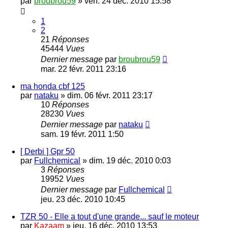
par
broubrou59
»
ven. 24 déc. 2010 15:58
1
2
21
Réponses
45444
Vues
Dernier message
par
broubrou59
mar. 22 févr. 2011 23:16
ma honda cbf 125
par
nataku
»
dim. 06 févr. 2011 23:17
10
Réponses
28230
Vues
Dernier message
par
nataku
sam. 19 févr. 2011 1:50
[ Derbi ] Gpr 50
par
Fullchemical
»
dim. 19 déc. 2010 0:03
3
Réponses
19952
Vues
Dernier message
par
Fullchemical
jeu. 23 déc. 2010 10:45
TZR 50 - Elle a tout d'une grande... sauf le moteur
par
Kazaam
»
jeu. 16 déc. 2010 13:53