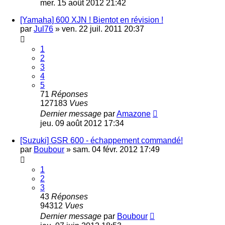
mer. 15 août 2012 21:42
[Yamaha] 600 XJN ! Bientot en révision !
par
Jul76
»
ven. 22 juil. 2011 20:37
1
2
3
4
5
71
Réponses
127183
Vues
Dernier message
par
Amazone
jeu. 09 août 2012 17:34
[Suzuki] GSR 600 - échappement commandé!
par
Boubour
»
sam. 04 févr. 2012 17:49
1
2
3
43
Réponses
94312
Vues
Dernier message
par
Boubour