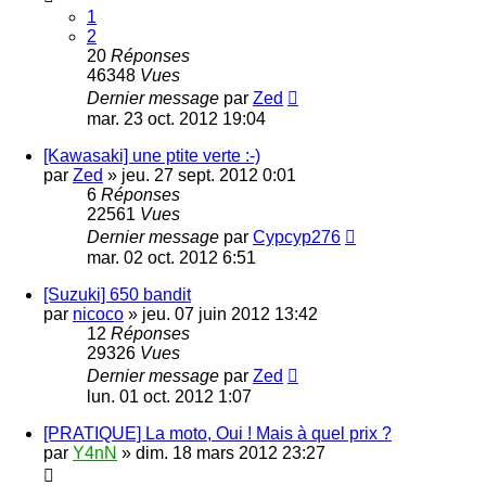
1
2
20
Réponses
46348
Vues
Dernier message
par
Zed
mar. 23 oct. 2012 19:04
[Kawasaki] une ptite verte :-)
par
Zed
»
jeu. 27 sept. 2012 0:01
6
Réponses
22561
Vues
Dernier message
par
Cypcyp276
mar. 02 oct. 2012 6:51
[Suzuki] 650 bandit
par
nicoco
»
jeu. 07 juin 2012 13:42
12
Réponses
29326
Vues
Dernier message
par
Zed
lun. 01 oct. 2012 1:07
[PRATIQUE] La moto, Oui ! Mais à quel prix ?
par
Y4nN
»
dim. 18 mars 2012 23:27