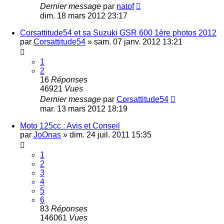
Dernier message
par
natof
dim. 18 mars 2012 23:17
Corsattitude54 et sa Suzuki GSR 600 1ère photos 2012
par
Corsattitude54
»
sam. 07 janv. 2012 13:21
1
2
16
Réponses
46921
Vues
Dernier message
par
Corsattitude54
mar. 13 mars 2012 18:19
Moto 125cc : Avis et Conseil
par
JoOnas
»
dim. 24 juil. 2011 15:35
1
2
3
4
5
6
83
Réponses
146061
Vues