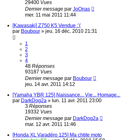
29400
Vues
Dernier message
par
JoOnas
mer. 11 mai 2011 11:44
[Kawasaki] Z750 K5 Vendue :'(
par
Boubour
»
jeu. 16 déc. 2010 21:31
1
2
3
4
48
Réponses
93187
Vues
Dernier message
par
Boubour
jeu. 14 avr. 2011 14:12
[Yamaha YBR 125] Naissance... Vie... Homage...
par
DarkDog2a
»
lun. 11 avr. 2011 23:00
3
Réponses
19332
Vues
Dernier message
par
DarkDog2a
mar. 12 avr. 2011 11:46
[Honda XL Varadéro 125] Ma chtite moto