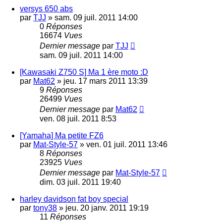
versys 650 abs
par
TJJ
»
sam. 09 juil. 2011 14:00
0
Réponses
16674
Vues
Dernier message
par
TJJ
sam. 09 juil. 2011 14:00
[Kawasaki Z750 S] Ma 1 ère moto :D
par
Mat62
»
jeu. 17 mars 2011 13:39
9
Réponses
26499
Vues
Dernier message
par
Mat62
ven. 08 juil. 2011 8:53
[Yamaha] Ma petite FZ6
par
Mat-Style-57
»
ven. 01 juil. 2011 13:46
8
Réponses
23925
Vues
Dernier message
par
Mat-Style-57
dim. 03 juil. 2011 19:40
harley davidson fat boy special
par
tony38
»
jeu. 20 janv. 2011 19:19
11
Réponses