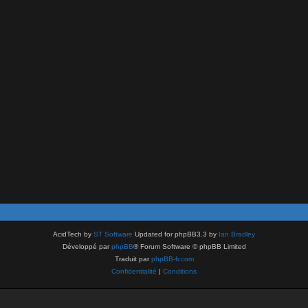
AcidTech by
ST Software
Updated for phpBB3.3 by
Ian Bradley
Développé par
phpBB
® Forum Software © phpBB Limited
Traduit par
phpBB-fr.com
Confidentialité
|
Conditions