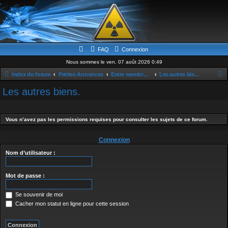
FAQ
Connexion
Nous sommes le ven. 07 août 2026 0:49
Index du forum
Petites Annonces
Entre membres de la communauté.
Les autres biens.
e
Les autres biens.
c
h
Vous n’avez pas les permissions requises pour consulter les sujets de ce forum.
e
r
Connexion
c
Nom d’utilisateur :
h
e
Mot de passe :
r
Se souvenir de moi
Cacher mon statut en ligne pour cette session