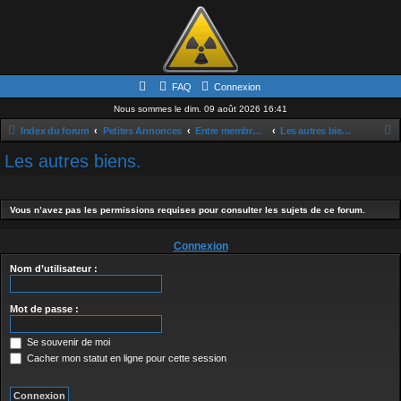
FAQ
Connexion
Nous sommes le dim. 09 août 2026 16:41
Index du forum
Petites Annonces
Entre membres de la communauté.
Les autres biens.
e
Les autres biens.
c
h
Vous n’avez pas les permissions requises pour consulter les sujets de ce forum.
e
r
Connexion
c
Nom d’utilisateur :
h
e
Mot de passe :
r
Se souvenir de moi
Cacher mon statut en ligne pour cette session