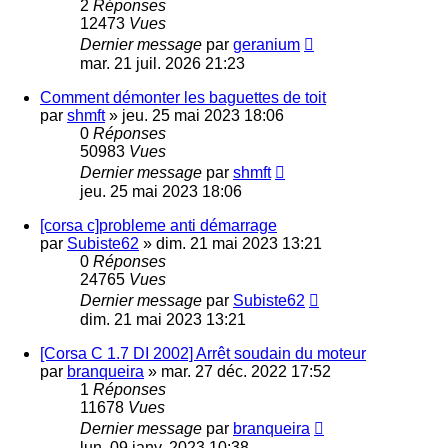
2
Réponses
12473
Vues
Dernier message
par
geranium
mar. 21 juil. 2026 21:23
Comment démonter les baguettes de toit
par
shmft
»
jeu. 25 mai 2023 18:06
0
Réponses
50983
Vues
Dernier message
par
shmft
jeu. 25 mai 2023 18:06
[corsa c]probleme anti démarrage
par
Subiste62
»
dim. 21 mai 2023 13:21
0
Réponses
24765
Vues
Dernier message
par
Subiste62
dim. 21 mai 2023 13:21
[Corsa C 1.7 DI 2002] Arrêt soudain du moteur
par
branqueira
»
mar. 27 déc. 2022 17:52
1
Réponses
11678
Vues
Dernier message
par
branqueira
lun. 09 janv. 2023 10:38