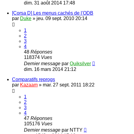
dim. 31 août 2014 17:48
[Corsa D] Les menus cachés de l'ODB
par
Duke
»
jeu. 09 sept. 2010 20:14
1
2
3
4
48
Réponses
118374
Vues
Dernier message
par
Quiksilver
dim. 16 mars 2014 21:12
Comparatifs reprogs
par
Kazaam
»
mar. 27 sept. 2011 18:22
1
2
3
4
47
Réponses
105176
Vues
Dernier message
par
NTTY