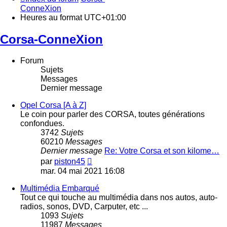
ConneXion
Heures au format
UTC+01:00
Corsa-ConneXion
Forum
Sujets
Messages
Dernier message
Opel Corsa [A à Z]
Le coin pour parler des CORSA, toutes générations
confondues.
3742
Sujets
60210
Messages
Dernier message
Re: Votre Corsa et son kilome…
Voir
par
piston45
le
mar. 04 mai 2021 16:08
dernier
message
Multimédia Embarqué
Tout ce qui touche au multimédia dans nos autos, auto-
radios, sonos, DVD, Carputer, etc ...
1093
Sujets
11987
Messages