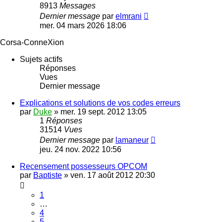
8913
Messages
Voir
Dernier message
par
elmrani
le
mer. 04 mars 2026 18:06
dernier
message
Corsa-ConneXion
Sujets actifs
Réponses
Vues
Dernier message
Explications et solutions de vos codes erreurs
par
Duke
»
mer. 19 sept. 2012 13:05
1
Réponses
31514
Vues
Dernier message
par
lamaneur
jeu. 24 nov. 2022 10:56
Recensement possesseurs OPCOM
par
Baptiste
»
ven. 17 août 2012 20:30
1
…
4
5