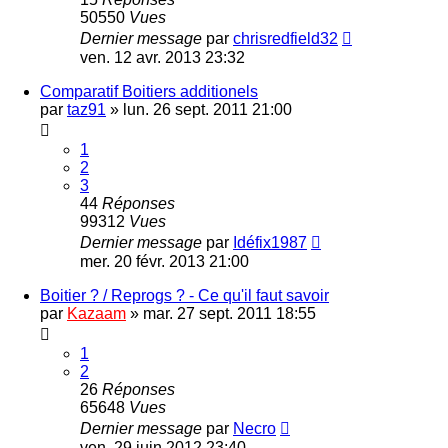
50550
Vues
Dernier message
par
chrisredfield32
ven. 12 avr. 2013 23:32
Comparatif Boitiers additionels
par
taz91
»
lun. 26 sept. 2011 21:00
1
2
3
44
Réponses
99312
Vues
Dernier message
par
Idéfix1987
mer. 20 févr. 2013 21:00
Boitier ? / Reprogs ? - Ce qu'il faut savoir
par
Kazaam
»
mar. 27 sept. 2011 18:55
1
2
26
Réponses
65648
Vues
Dernier message
par
Necro
ven. 29 juin 2012 23:40