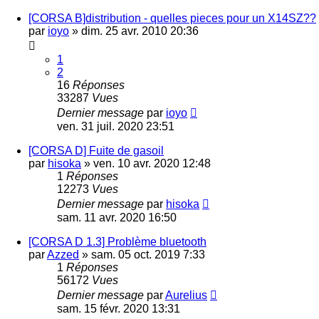
[CORSA B]distribution - quelles pieces pour un X14SZ??
par
ioyo
»
dim. 25 avr. 2010 20:36
1
2
16
Réponses
33287
Vues
Dernier message
par
ioyo
ven. 31 juil. 2020 23:51
[CORSA D] Fuite de gasoil
par
hisoka
»
ven. 10 avr. 2020 12:48
1
Réponses
12273
Vues
Dernier message
par
hisoka
sam. 11 avr. 2020 16:50
[CORSA D 1.3] Problème bluetooth
par
Azzed
»
sam. 05 oct. 2019 7:33
1
Réponses
56172
Vues
Dernier message
par
Aurelius
sam. 15 févr. 2020 13:31