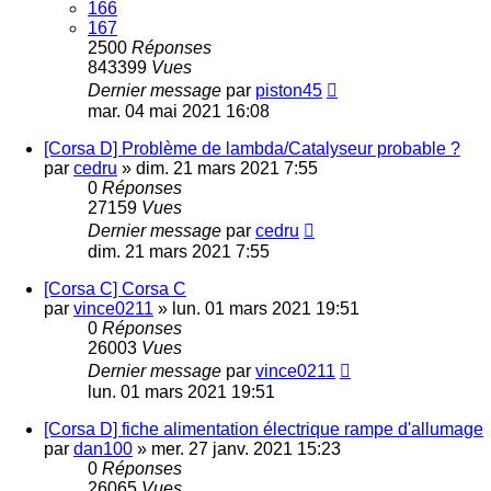
166
167
2500
Réponses
843399
Vues
Dernier message
par
piston45
mar. 04 mai 2021 16:08
[Corsa D] Problème de lambda/Catalyseur probable ?
par
cedru
»
dim. 21 mars 2021 7:55
0
Réponses
27159
Vues
Dernier message
par
cedru
dim. 21 mars 2021 7:55
[Corsa C] Corsa C
par
vince0211
»
lun. 01 mars 2021 19:51
0
Réponses
26003
Vues
Dernier message
par
vince0211
lun. 01 mars 2021 19:51
[Corsa D] fiche alimentation électrique rampe d'allumage
par
dan100
»
mer. 27 janv. 2021 15:23
0
Réponses
26065
Vues