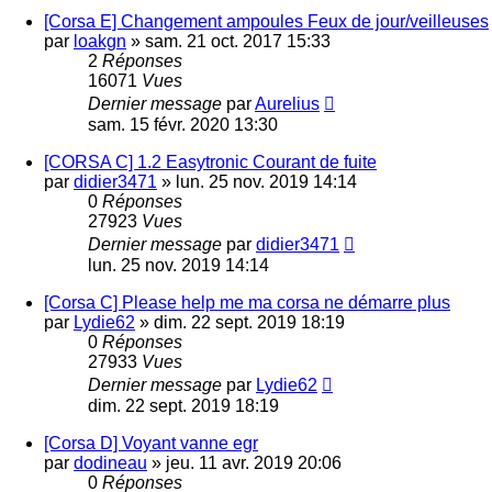
[Corsa E] Changement ampoules Feux de jour/veilleuses
par
loakgn
»
sam. 21 oct. 2017 15:33
2
Réponses
16071
Vues
Dernier message
par
Aurelius
sam. 15 févr. 2020 13:30
[CORSA C] 1.2 Easytronic Courant de fuite
par
didier3471
»
lun. 25 nov. 2019 14:14
0
Réponses
27923
Vues
Dernier message
par
didier3471
lun. 25 nov. 2019 14:14
[Corsa C] Please help me ma corsa ne démarre plus
par
Lydie62
»
dim. 22 sept. 2019 18:19
0
Réponses
27933
Vues
Dernier message
par
Lydie62
dim. 22 sept. 2019 18:19
[Corsa D] Voyant vanne egr
par
dodineau
»
jeu. 11 avr. 2019 20:06
0
Réponses