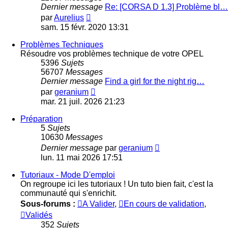
Dernier message
Re: [CORSA D 1.3] Problème bl…
Voir
par
Aurelius
le
sam. 15 févr. 2020 13:31
dernier
message
Problèmes Techniques
Résoudre vos problèmes technique de votre OPEL
5396
Sujets
56707
Messages
Dernier message
Find a girl for the night rig…
Voir
par
geranium
le
mar. 21 juil. 2026 21:23
dernier
message
Préparation
5
Sujets
10630
Messages
Voir
Dernier message
par
geranium
le
lun. 11 mai 2026 17:51
dernier
message
Tutoriaux - Mode D'emploi
On regroupe ici les tutoriaux ! Un tuto bien fait, c'est la
communauté qui s'enrichit.
Sous-forums :
A Valider
,
En cours de validation
,
Validés
352
Sujets