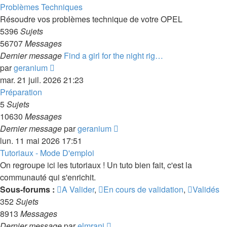
dernier
Problèmes Techniques
message
Résoudre vos problèmes technique de votre OPEL
5396
Sujets
56707
Messages
Dernier message
Find a girl for the night rig…
Voir
par
geranium
le
mar. 21 juil. 2026 21:23
dernier
Préparation
message
5
Sujets
10630
Messages
Voir
Dernier message
par
geranium
le
lun. 11 mai 2026 17:51
dernier
Tutoriaux - Mode D'emploi
message
On regroupe ici les tutoriaux ! Un tuto bien fait, c'est la
communauté qui s'enrichit.
Sous-forums :
A Valider
,
En cours de validation
,
Validés
352
Sujets
8913
Messages
Voir
Dernier message
par
elmrani