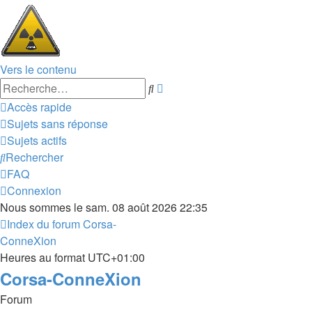
Vers le contenu
Recherche
Rechercher
avancée
Accès rapide
Sujets sans réponse
Sujets actifs
Rechercher
FAQ
Connexion
Nous sommes le sam. 08 août 2026 22:35
Index du forum
Corsa-
ConneXion
Heures au format
UTC+01:00
Corsa-ConneXion
Forum