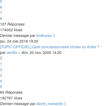
5
6
7
8
107
Réponses
174052
Vues
Dernier message
par
dodineau
jeu. 24 mai 2018 19:20
[TOPIC OFFICIEL] Quel concessionnaire choisir ou éviter ?
par
ventilo
»
dim. 20 nov. 2005 14:20
1
2
3
4
5
69
Réponses
192767
Vues
Dernier message
par
david_marseille