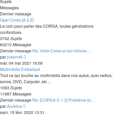
Sujets
Messages
Dernier message
Opel Corsa [A à Z]
Le coin pour parler des CORSA, toutes générations
confondues.
3742
Sujets
60210
Messages
Dernier message
Re: Votre Corsa et son kilome…
Voir
par
piston45
le
mar. 04 mai 2021 16:08
dernier
Multimédia Embarqué
message
Tout ce qui touche au multimédia dans nos autos, auto-radios,
sonos, DVD, Carputer, etc ...
1093
Sujets
11987
Messages
Dernier message
Re: [CORSA D 1.3] Problème bl…
Voir
par
Aurelius
le
sam. 15 févr. 2020 13:31