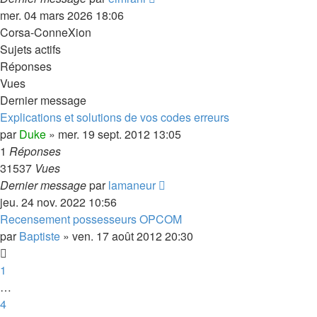
le
mer. 04 mars 2026 18:06
dernier
Corsa-ConneXion
message
Sujets actifs
Réponses
Vues
Dernier message
Explications et solutions de vos codes erreurs
par
Duke
»
mer. 19 sept. 2012 13:05
1
Réponses
31537
Vues
Dernier message
par
lamaneur
jeu. 24 nov. 2022 10:56
Recensement possesseurs OPCOM
par
Baptiste
»
ven. 17 août 2012 20:30
1
…
4