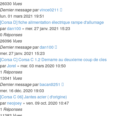
26030
Vues
Dernier message
par
vince0211
lun. 01 mars 2021 19:51
[Corsa D] fiche alimentation électrique rampe d'allumage
par
dan100
»
mer. 27 janv. 2021 15:23
0
Réponses
26096
Vues
Dernier message
par
dan100
mer. 27 janv. 2021 15:23
[Corsa C] Corsa C 1.2 Demarre au deuxieme coup de cles
par
Jorel
»
mar. 03 mars 2020 10:50
1
Réponses
13041
Vues
Dernier message
par
bacardi251
mer. 16 déc. 2020 19:03
[Corsa C 06] Jantes acier ( d'origine)
par
neojoey
»
ven. 09 oct. 2020 10:47
1
Réponses
11382
Vues