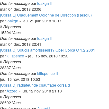
Dernier message
par
loakgn
mar. 04 déc. 2018 23:06
[Corsa E] Claquement Colonne de Direction (Résolu)
par
loakgn
»
jeu. 21 juin 2018 16:11
3
Réponses
15894
Vues
Dernier message
par
loakgn
mar. 04 déc. 2018 22:41
[Corsa C] Soucis amortisseurs? Opel Corca C 1.2 2001
par
killspence
»
jeu. 15 nov. 2018 10:53
0
Réponses
28837
Vues
Dernier message
par
killspence
jeu. 15 nov. 2018 10:53
[Corsa D] radiateur de chauffage corsa d
par
Azzed
»
lun. 12 nov. 2018 21:13
0
Réponses
28602
Vues
Dernier message
par
Azzed