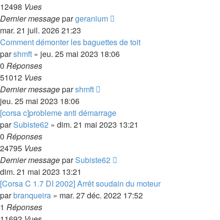
12498
Vues
Dernier message
par
geranium
mar. 21 juil. 2026 21:23
Comment démonter les baguettes de toit
par
shmft
»
jeu. 25 mai 2023 18:06
0
Réponses
51012
Vues
Dernier message
par
shmft
jeu. 25 mai 2023 18:06
[corsa c]probleme anti démarrage
par
Subiste62
»
dim. 21 mai 2023 13:21
0
Réponses
24795
Vues
Dernier message
par
Subiste62
dim. 21 mai 2023 13:21
[Corsa C 1.7 DI 2002] Arrêt soudain du moteur
par
branqueira
»
mar. 27 déc. 2022 17:52
1
Réponses
11692
Vues