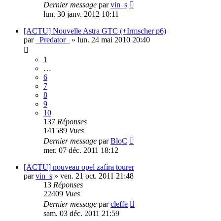
Dernier message
par
vin_s
lun. 30 janv. 2012 10:11
[ACTU] Nouvelle Astra GTC (+Irmscher p6)
par
_Predator_
»
lun. 24 mai 2010 20:40
1
…
6
7
8
9
10
137
Réponses
141589
Vues
Dernier message
par
BloC
mer. 07 déc. 2011 18:12
[ACTU] nouveau opel zafira tourer
par
vin_s
»
ven. 21 oct. 2011 21:48
13
Réponses
22409
Vues
Dernier message
par
cleffe
sam. 03 déc. 2011 21:59