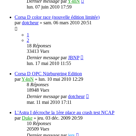
Dernier message
par
Y4nN
lun. 07 juin 2010 17:59
Corsa D color race (nouvelle édition limitée)
par
dotcheur
»
sam. 06 mars 2010 20:51
1
2
18
Réponses
33413
Vues
Dernier message
par
JBNP
lun. 17 mai 2010 11:55
Corsa D OPC Nürburgring Edition
par
Y4nN
»
lun. 10 mai 2010 12:29
8
Réponses
18948
Vues
Dernier message
par
dotcheur
mar. 11 mai 2010 17:11
L'Astra I décroche la 1ère place au crash test NCAP
par
Duke
»
jeu. 03 déc. 2009 20:59
10
Réponses
20509
Vues
Dernier message
par
jers