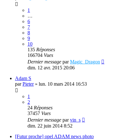
1
…
6
7
8
9
10
135
Réponses
166704
Vues
Dernier message
par
Magic_Dragon
dim. 12 avr. 2015 20:06
Adam S
par
Pieter
»
lun. 10 mars 2014 16:53
1
2
24
Réponses
37457
Vues
Dernier message
par
vin_s
dim. 22 juin 2014 8:52
[Futur proche] opel ADAM news photo