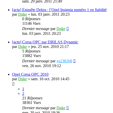
sam. 29 janv. 2011 21:49
[actu] Enquête Dekra : l’Opel Insignia numéro 1 en fiabilité
par
Duke
»
lun. 03 janv. 2011 20:23
0
Réponses
11146
Vues
Dernier message
par
Duke
lun. 03 janv. 2011 20:23
[actu] Corsa OPC par DBILAS Dynamic
par
Duke
»
jeu. 25 nov. 2010 21:17
5
Réponses
15882
Vues
Dernier message
par
vs238268
ven. 26 nov. 2010 19:12
Opel Corsa OPC 2010
par
Duke
»
sam. 16 oct. 2010 14:45
1
2
21
Réponses
38361
Vues
Dernier message
par
Duke
mer. 20 oct. 2010 19:36