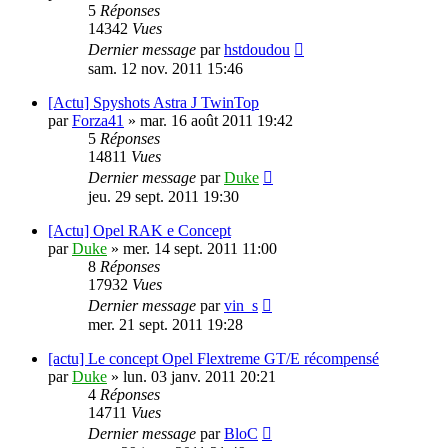
5
Réponses
14342
Vues
Dernier message
par
hstdoudou
sam. 12 nov. 2011 15:46
[Actu] Spyshots Astra J TwinTop
par
Forza41
»
mar. 16 août 2011 19:42
5
Réponses
14811
Vues
Dernier message
par
Duke
jeu. 29 sept. 2011 19:30
[Actu] Opel RAK e Concept
par
Duke
»
mer. 14 sept. 2011 11:00
8
Réponses
17932
Vues
Dernier message
par
vin_s
mer. 21 sept. 2011 19:28
[actu] Le concept Opel Flextreme GT/E récompensé
par
Duke
»
lun. 03 janv. 2011 20:21
4
Réponses
14711
Vues
Dernier message
par
BloC