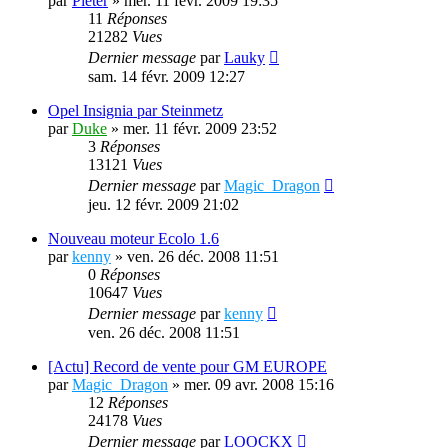
par
Pieter
»
mer. 11 févr. 2009 19:35
11
Réponses
21282
Vues
Dernier message
par
Lauky
sam. 14 févr. 2009 12:27
Opel Insignia par Steinmetz
par
Duke
»
mer. 11 févr. 2009 23:52
3
Réponses
13121
Vues
Dernier message
par
Magic_Dragon
jeu. 12 févr. 2009 21:02
Nouveau moteur Ecolo 1.6
par
kenny
»
ven. 26 déc. 2008 11:51
0
Réponses
10647
Vues
Dernier message
par
kenny
ven. 26 déc. 2008 11:51
[Actu] Record de vente pour GM EUROPE
par
Magic_Dragon
»
mer. 09 avr. 2008 15:16
12
Réponses
24178
Vues
Dernier message
par
LOOCKX