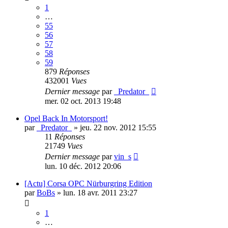
1
…
55
56
57
58
59
879
Réponses
432001
Vues
Dernier message
par
_Predator_
mer. 02 oct. 2013 19:48
Opel Back In Motorsport!
par
_Predator_
»
jeu. 22 nov. 2012 15:55
11
Réponses
21749
Vues
Dernier message
par
vin_s
lun. 10 déc. 2012 20:06
[Actu] Corsa OPC Nürburgring Edition
par
BoBs
»
lun. 18 avr. 2011 23:27
1
…