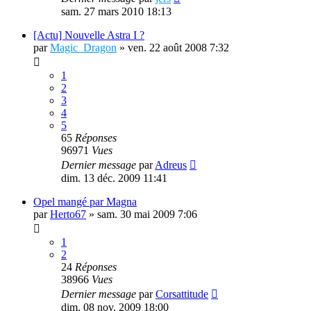
sam. 27 mars 2010 18:13
[Actu] Nouvelle Astra I ?
par
Magic_Dragon
»
ven. 22 août 2008 7:32
1
2
3
4
5
65
Réponses
96971
Vues
Dernier message
par
Adreus
dim. 13 déc. 2009 11:41
Opel mangé par Magna
par
Herto67
»
sam. 30 mai 2009 7:06
1
2
24
Réponses
38966
Vues
Dernier message
par
Corsattitude
dim. 08 nov. 2009 18:00