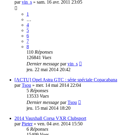
par
vin_s
»
sam. 16 avr. 2011 23:05
1
…
4
5
6
7
8
110
Réponses
126841
Vues
Dernier message
par
vin_s
jeu. 22 mai 2014 20:42
[ACTU] Opel Astra GTC : série spéciale Copacabana
par
Tsou
»
mer. 14 mai 2014 22:04
5
Réponses
13533
Vues
Dernier message
par
Tsou
jeu. 15 mai 2014 18:20
2014 Vauxhall Corsa VXR Clubsport
par
Pieter
»
ven. 04 avr. 2014 15:50
6
Réponses
15409
Vues