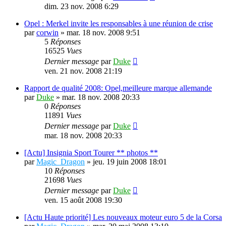
dim. 23 nov. 2008 6:29
Opel : Merkel invite les responsables à une réunion de crise
par
corwin
»
mar. 18 nov. 2008 9:51
5
Réponses
16525
Vues
Dernier message
par
Duke
ven. 21 nov. 2008 21:19
Rapport de qualité 2008: Opel,meilleure marque allemande
par
Duke
»
mar. 18 nov. 2008 20:33
0
Réponses
11891
Vues
Dernier message
par
Duke
mar. 18 nov. 2008 20:33
[Actu] Insignia Sport Tourer ** photos **
par
Magic_Dragon
»
jeu. 19 juin 2008 18:01
10
Réponses
21698
Vues
Dernier message
par
Duke
ven. 15 août 2008 19:30
[Actu Haute priorité] Les nouveaux moteur euro 5 de la Corsa