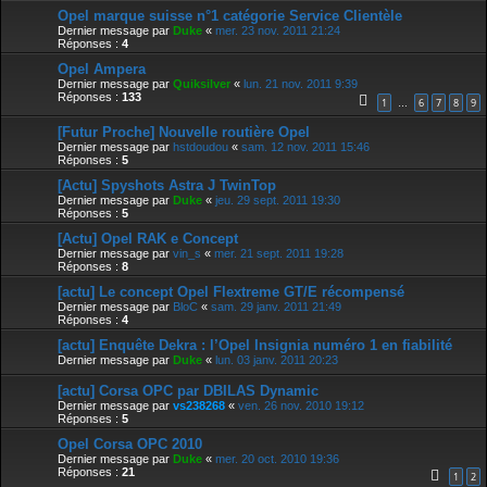
Opel marque suisse n°1 catégorie Service Clientèle
Dernier message par
Duke
«
mer. 23 nov. 2011 21:24
Réponses :
4
Opel Ampera
Dernier message par
Quiksilver
«
lun. 21 nov. 2011 9:39
Réponses :
133
1
6
7
8
9
…
[Futur Proche] Nouvelle routière Opel
Dernier message par
hstdoudou
«
sam. 12 nov. 2011 15:46
Réponses :
5
[Actu] Spyshots Astra J TwinTop
Dernier message par
Duke
«
jeu. 29 sept. 2011 19:30
Réponses :
5
[Actu] Opel RAK e Concept
Dernier message par
vin_s
«
mer. 21 sept. 2011 19:28
Réponses :
8
[actu] Le concept Opel Flextreme GT/E récompensé
Dernier message par
BloC
«
sam. 29 janv. 2011 21:49
Réponses :
4
[actu] Enquête Dekra : l’Opel Insignia numéro 1 en fiabilité
Dernier message par
Duke
«
lun. 03 janv. 2011 20:23
[actu] Corsa OPC par DBILAS Dynamic
Dernier message par
vs238268
«
ven. 26 nov. 2010 19:12
Réponses :
5
Opel Corsa OPC 2010
Dernier message par
Duke
«
mer. 20 oct. 2010 19:36
Réponses :
21
1
2