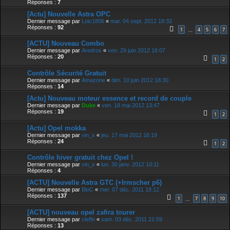
Réponses :
7
[Actu] Nouvelle Astra OPC
Dernier message par
Loic1806
«
mar. 04 sept. 2012 18:32
Réponses :
92
1
4
5
6
7
…
[ACTU] Nouveau Combo
Dernier message par
Aredros
«
ven. 29 juin 2012 16:07
Réponses :
20
1
2
Contrôle Sécurité Gratuit
Dernier message par
Amazone
«
dim. 10 juin 2012 18:30
Réponses :
14
[Actu] Nouveau moteur essence et record de couple
Dernier message par
Duke
«
ven. 18 mai 2012 13:47
Réponses :
19
1
2
[Actu] Opel mokka
Dernier message par
vin_s
«
jeu. 17 mai 2012 16:19
Réponses :
24
1
2
Contrôle hiver gratuit chez Opel !
Dernier message par
vin_s
«
lun. 30 janv. 2012 10:11
Réponses :
4
[ACTU] Nouvelle Astra GTC (+Irmscher p6)
Dernier message par
BloC
«
mer. 07 déc. 2011 18:12
Réponses :
137
1
7
8
9
10
…
[ACTU] nouveau opel zafira tourer
Dernier message par
cleffe
«
sam. 03 déc. 2011 21:59
Réponses :
13