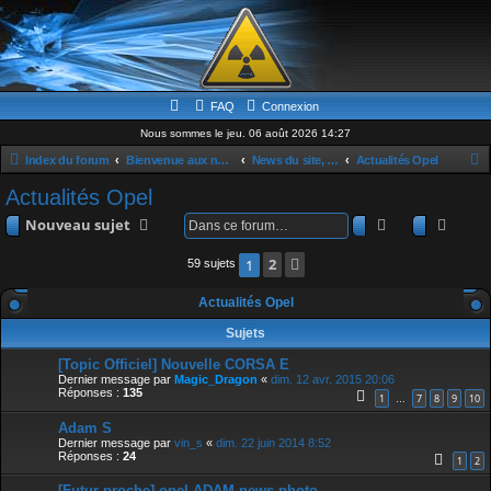
FAQ
Connexion
Nous sommes le jeu. 06 août 2026 14:27
Index du forum
Bienvenue aux nouveaux & news
News du site, du forum et les actualités OPEL
Actualités Opel
e
Actualités Opel
c
Rechercher
Rech
Nouveau sujet
h
2
Suivante
1
59 sujets
e
r
Actualités Opel
c
Sujets
h
[Topic Officiel] Nouvelle CORSA E
e
Dernier message par
Magic_Dragon
«
dim. 12 avr. 2015 20:06
Réponses :
135
r
1
7
8
9
10
…
Adam S
Dernier message par
vin_s
«
dim. 22 juin 2014 8:52
Réponses :
24
1
2
[Futur proche] opel ADAM news photo