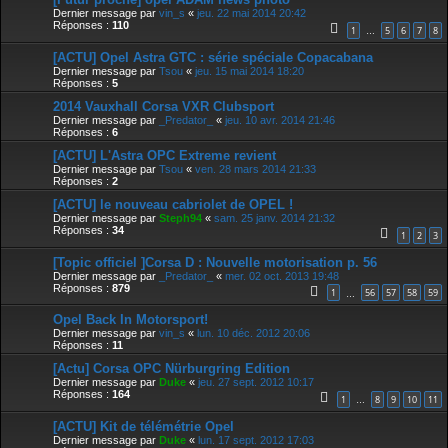
Dernier message par
vin_s
«
jeu. 22 mai 2014 20:42
Réponses :
110
1
5
6
7
8
…
[ACTU] Opel Astra GTC : série spéciale Copacabana
Dernier message par
Tsou
«
jeu. 15 mai 2014 18:20
Réponses :
5
2014 Vauxhall Corsa VXR Clubsport
Dernier message par
_Predator_
«
jeu. 10 avr. 2014 21:46
Réponses :
6
[ACTU] L'Astra OPC Extreme revient
Dernier message par
Tsou
«
ven. 28 mars 2014 21:33
Réponses :
2
[ACTU] le nouveau cabriolet de OPEL !
Dernier message par
Steph94
«
sam. 25 janv. 2014 21:32
Réponses :
34
1
2
3
[Topic officiel ]Corsa D : Nouvelle motorisation p. 56
Dernier message par
_Predator_
«
mer. 02 oct. 2013 19:48
Réponses :
879
1
56
57
58
59
…
Opel Back In Motorsport!
Dernier message par
vin_s
«
lun. 10 déc. 2012 20:06
Réponses :
11
[Actu] Corsa OPC Nürburgring Edition
Dernier message par
Duke
«
jeu. 27 sept. 2012 10:17
Réponses :
164
1
8
9
10
11
…
[ACTU] Kit de télémétrie Opel
Dernier message par
Duke
«
lun. 17 sept. 2012 17:03