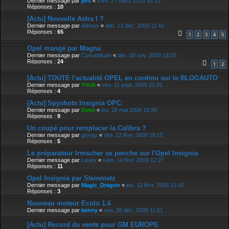
Dernier message par
jers
«
sam. 27 mars 2010 18:13
Réponses :
10
[Actu] Nouvelle Astra I ?
Dernier message par
Adreus
«
dim. 13 déc. 2009 11:41
Réponses :
65
1
2
3
4
5
Opel mangé par Magna
Dernier message par
Corsattitude
«
dim. 08 nov. 2009 18:00
Réponses :
24
1
2
[Actu] TOUTE l'actualité OPEL en continu sur le BLOGAUTO
Dernier message par
Y4nN
«
ven. 11 sept. 2009 21:01
Réponses :
4
[Actu] Spyshots Insignia OPC
Dernier message par
Duke
«
jeu. 28 mai 2009 19:39
Réponses :
9
Un coupé pour remplacer la Calibra ?
Dernier message par
gsi-jay
«
dim. 22 févr. 2009 18:15
Réponses :
5
Le préparateur Irmscher se penche sur l'Opel Insignia
Dernier message par
Lauky
«
sam. 14 févr. 2009 12:27
Réponses :
11
Opel Insignia par Steinmetz
Dernier message par
Magic_Dragon
«
jeu. 12 févr. 2009 21:02
Réponses :
3
Nouveau moteur Ecolo 1.6
Dernier message par
kenny
«
ven. 26 déc. 2008 11:51
[Actu] Record de vente pour GM EUROPE