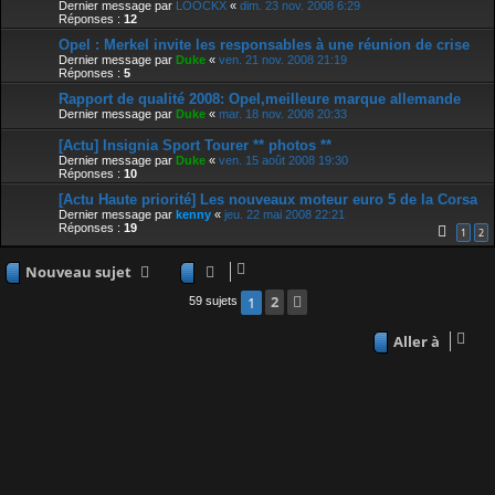
Dernier message par
LOOCKX
«
dim. 23 nov. 2008 6:29
Réponses :
12
Opel : Merkel invite les responsables à une réunion de crise
Dernier message par
Duke
«
ven. 21 nov. 2008 21:19
Réponses :
5
Rapport de qualité 2008: Opel,meilleure marque allemande
Dernier message par
Duke
«
mar. 18 nov. 2008 20:33
[Actu] Insignia Sport Tourer ** photos **
Dernier message par
Duke
«
ven. 15 août 2008 19:30
Réponses :
10
[Actu Haute priorité] Les nouveaux moteur euro 5 de la Corsa
Dernier message par
kenny
«
jeu. 22 mai 2008 22:21
Réponses :
19
1
2
Nouveau sujet
2
Suivante
1
59 sujets
Aller à