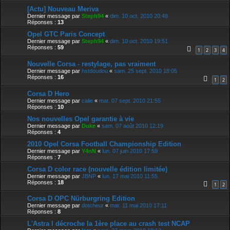
[Actu] Nouveau Meriva
Dernier message par
Steph94
«
dim. 10 oct. 2010 20:46
Réponses :
13
Opel GTC Paris Concept
Dernier message par
Steph94
«
dim. 10 oct. 2010 19:51
Réponses :
59
1
2
3
4
Nouvelle Corsa - restylage, pas vraiment
Dernier message par
hstdoudou
«
sam. 25 sept. 2010 18:05
Réponses :
16
1
2
Corsa D Hero
Dernier message par
calie
«
mar. 07 sept. 2010 21:55
Réponses :
10
Nos nouvelles Opel garantie à vie
Dernier message par
Duke
«
sam. 07 août 2010 12:19
Réponses :
4
2010 Opel Corsa Football Championship Edition
Dernier message par
Y4nN
«
lun. 07 juin 2010 17:59
Réponses :
7
Corsa D color race (nouvelle édition limitée)
Dernier message par
JBNP
«
lun. 17 mai 2010 11:55
Réponses :
18
1
2
Corsa D OPC Nürburgring Edition
Dernier message par
dotcheur
«
mar. 11 mai 2010 17:11
Réponses :
8
L'Astra I décroche la 1ère place au crash test NCAP