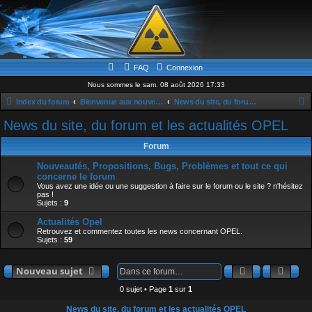
FAQ
Connexion
Nous sommes le sam. 08 août 2026 17:33
Index du forum
Bienvenue aux nouveaux & news
News du site, du forum et les actualités OPEL
e
News du site, du forum et les actualités OPEL
c
Forum
h
Nouveautés, Propositions, Bugs, Problèmes et tout ce qui
e
concerne le forum
r
Vous avez une idée ou une suggestion à faire sur le forum ou le site ? n'hésitez
pas !
c
Sujets :
9
h
Actualités Opel
Retrouvez et commentez toutes les news concernant OPEL.
e
Sujets :
59
r
Rechercher
Rech
Nouveau sujet
0 sujet • Page
1
sur
1
News du site, du forum et les actualités OPEL