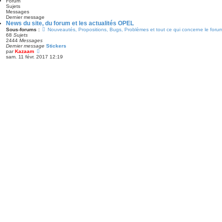
l
Forum
r
e
Sujets
m
d
Messages
e
e
Dernier message
s
r
News du site, du forum et les actualités OPEL
s
n
Sous-forums :
Nouveautés, Propositions, Bugs, Problèmes et tout ce qui concerne le foru
a
i
68
Sujets
g
e
2444
Messages
e
r
Dernier message
Stickers
m
V
par
Kazaam
e
o
sam. 11 févr. 2017 12:19
s
i
s
r
a
l
g
e
e
d
e
r
n
i
e
r
m
e
s
s
a
g
e