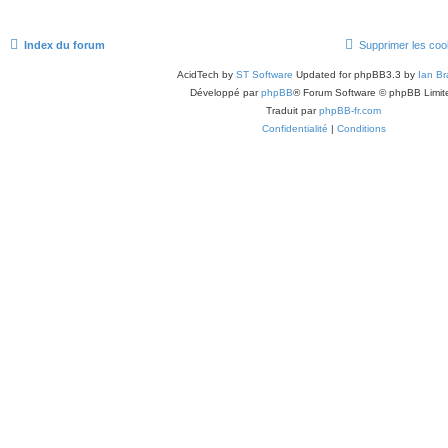
Index du forum
Supprimer les coo
AcidTech by
ST Software
Updated for phpBB3.3 by
Ian Br
Développé par
phpBB
® Forum Software © phpBB Limit
Traduit par
phpBB-fr.com
Confidentialité
|
Conditions