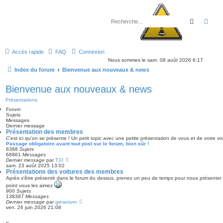
Recherch
Rec
Accès rapide
FAQ
Connexion
Nous sommes le sam. 08 août 2026 6:17
Index du forum
Bienvenue aux nouveaux & news
Bienvenue aux nouveaux & news
Présentations
Forum
Sujets
Messages
Dernier message
Présentation des membres
C'est ici qu'on se présente ! Un petit topic avec une petite présentation de vous et de votre voit
Passage obligatoire avant tout post sur le forum, bien sûr !
6388
Sujets
68861
Messages
V
Dernier message
par
TJJ
o
sam. 23 août 2025 13:02
i
Présentations des voitures des membres
r
Après s'être présenté dans le forum du dessus, prenez un peu de temps pour nous présenter v
l
point vous les aimez
e
900
Sujets
d
138387
Messages
e
V
Dernier message
par
geranium
r
o
ven. 26 juin 2026 21:08
n
i
i
r
e