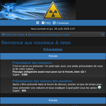
FAQ
Connexion
Nous sommes le jeu. 06 août 2026 3:37
Index du forum
Bienvenue aux nouveaux & news
e
Bienvenue aux nouveaux & news
c
Présentations
h
Forum
e
Présentation des membres
r
C'est ici qu'on se présente ! Un petit topic avec une petite présentation de vous
c
et de votre voiture ...
Passage obligatoire avant tout post sur le forum, bien sûr !
h
Sujets :
6388
e
Présentations des voitures des membres
Après s'être présenté dans le forum du dessus, prenez un peu de temps pour
r
nous présenter vos voitures et nous expliquer à quel point vous les aimez
Sujets :
900
Forum