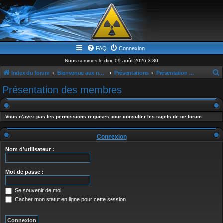
FAQ
Connexion
Nous sommes le dim. 09 août 2026 3:30
Index du forum
Bienvenue aux nouveaux & news
Présentations
Présentation des membres
e
Présentation des membres
c
h
Vous n’avez pas les permissions requises pour consulter les sujets de ce forum.
e
r
Connexion
c
Nom d’utilisateur :
h
e
Mot de passe :
r
Se souvenir de moi
Cacher mon statut en ligne pour cette session