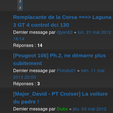
2
3
Remplacante de la Corsa ==>> Laguna
3 GT 4 control dci 130
Dernier message par
djyan62
«
lun. 21 mai 2012
18:14
Réponses :
14
[Peugeot 106] Ph.2, ne démarre plus
subitement
Dernier message par
Polodu01
«
ven. 11 mai
2012 23:03
Réponses :
3
[Major_David - PT Cruiser] La voiture
du padre !
Dernier message par
Duke
«
jeu. 03 mai 2012