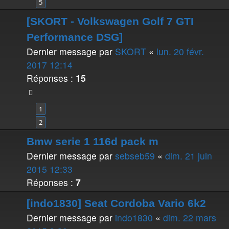
5
[SKORT - Volkswagen Golf 7 GTI
Performance DSG]
Dernier message par
SKORT
«
lun. 20 févr.
2017 12:14
Réponses :
15
1
2
Bmw serie 1 116d pack m
Dernier message par
sebseb59
«
dim. 21 juin
2015 12:33
Réponses :
7
[indo1830] Seat Cordoba Vario 6k2
Dernier message par
indo1830
«
dim. 22 mars