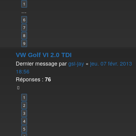
1
…
6
7
8
9
VW Golf VI 2.0 TDI
Dernier message par
gsi-jay
«
jeu. 07 févr. 2013
18:56
Réponses :
76
1
2
3
4
5