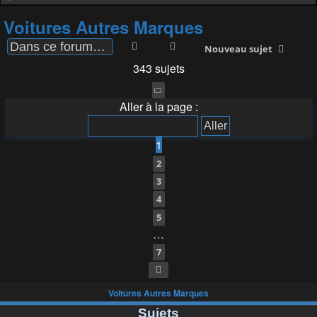
Voitures Autres Marques
Rechercher
Recherche avancée
Nouveau sujet
343 sujets
Page
1
sur
7
Aller à la page :
1
2
3
4
5
…
7
Suivante
Voitures Autres Marques
Sujets