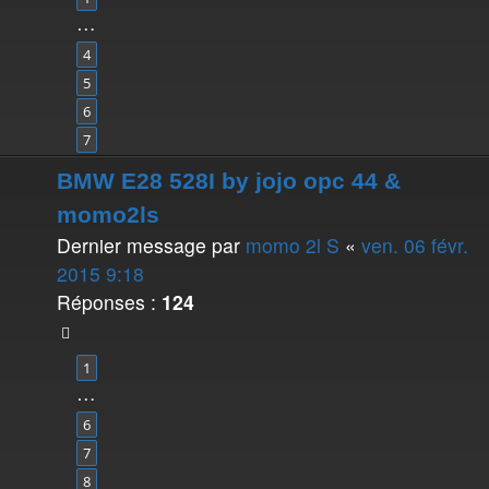
…
4
5
6
7
BMW E28 528I by jojo opc 44 &
momo2ls
Dernier message par
momo 2l S
«
ven. 06 févr.
2015 9:18
Réponses :
124
1
…
6
7
8