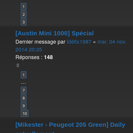
1
2
3
[Austin Mini 1000] Spécial
Dernier message par
Idéfix1987
«
mar. 04 nov.
2014 20:25
Réponses :
148
1
…
7
8
9
10
[Mikester - Peugeot 205 Green] Daily