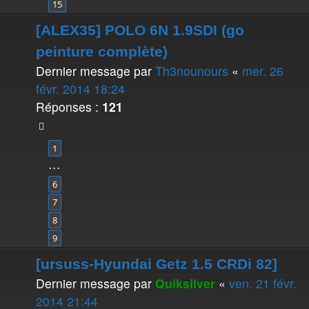
15
[ALEX35] POLO 6N 1.9SDI (go
peinture complète)
Dernier message par
Th3nounours
«
mer. 26
févr. 2014 18:24
Réponses :
121
1
…
6
7
8
9
[ursuss-Hyundai Getz 1.5 CRDi 82]
Dernier message par
Quiksilver
«
ven. 21 févr.
2014 21:44