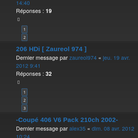
14:40
Réponses :
19
1
2
206 HDi [ Zaureol 974 ]
Dernier message par
zaureol974
«
jeu. 19 avr.
2012 9:41
Réponses :
32
1
2
3
-Coupé 406 V6 Pack 210ch 2002-
Dernier message par
alex35
«
dim. 08 avr. 2012
10:24