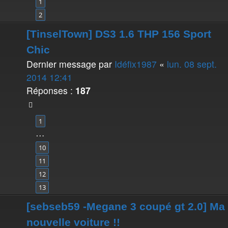
1
2
[TinselTown] DS3 1.6 THP 156 Sport
Chic
Dernier message par
Idéfix1987
«
lun. 08 sept.
2014 12:41
Réponses :
187
1
…
10
11
12
13
[sebseb59 -Megane 3 coupé gt 2.0] Ma
nouvelle voiture !!