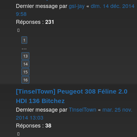
Dernier message par
gsi-jay
«
dim. 14 déc. 2014
9:58
Réponses :
231
1
…
13
14
15
16
[TinselTown] Peugeot 308 Féline 2.0
HDI 136 Bitchez
Dernier message par
TinselTown
«
mar. 25 nov.
2014 13:03
Réponses :
38