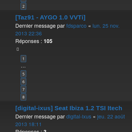
2
[Taz91 - AYGO 1.0 VVTi]
Dernier message par
fdsparco
«
lun. 25 nov.
2013 22:36
Réponses :
105
1
…
5
6
7
8
[digital-ixus] Seat Ibiza 1.2 TSI Itech
Dernier message par
digital-ixus
«
jeu. 22 août
2013 18:11
Réponses :
3