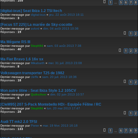
Réponses :
105
1
5
6
7
8
…
[digital-ixus] Seat Ibiza 1.2 TSI Itech
Dernier message par
digital-ixus
«
jeu. 22 août 2013 18:11
Réponses :
3
[Focus ST 225] La mariée de Sky-cocotte
Dernier message par
avlord
«
dim. 04 août 2013 10:36
Réponses :
19
1
2
Ma Mégane RS III
Dernier message par
Steph94
«
sam. 03 août 2013 7:38
Réponses :
40
1
2
3
Ma Fiat Bravo 1.6 16v sx
Dernier message par
Mikabarth
«
mer. 31 juil. 2013 23:08
Réponses :
8
Volkswagen transporter T25 de 1982
Dernier message par
cleffe
«
sam. 20 juil. 2013 18:36
Réponses :
18
1
2
Mon autre titine : Seat Ibiza Style 1.2 105CV
Dernier message par
Quiksilver
«
dim. 02 juin 2013 10:57
Réponses :
6
[CleM95] 207 S-Pack Montebello HDi - Equipée Féline / RC
Dernier message par
Steph94
«
lun. 20 mai 2013 17:47
Réponses :
28
1
2
Audi TT mk2 2.0 TFSI
Dernier message par
Pieter
«
mar. 19 févr. 2013 16:18
Réponses :
133
1
6
7
8
9
…