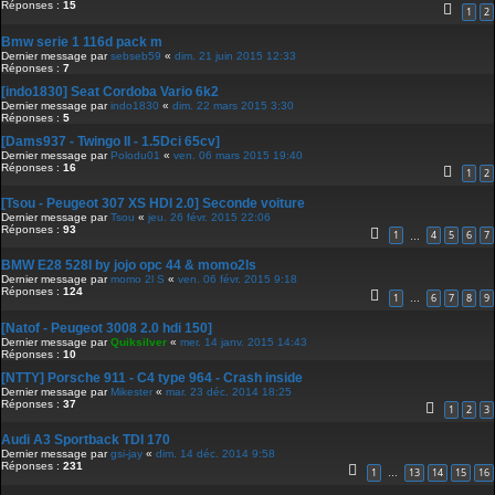
Réponses :
15
1
2
Bmw serie 1 116d pack m
Dernier message par
sebseb59
«
dim. 21 juin 2015 12:33
Réponses :
7
[indo1830] Seat Cordoba Vario 6k2
Dernier message par
indo1830
«
dim. 22 mars 2015 3:30
Réponses :
5
[Dams937 - Twingo II - 1.5Dci 65cv]
Dernier message par
Polodu01
«
ven. 06 mars 2015 19:40
Réponses :
16
1
2
[Tsou - Peugeot 307 XS HDI 2.0] Seconde voiture
Dernier message par
Tsou
«
jeu. 26 févr. 2015 22:06
Réponses :
93
1
4
5
6
7
…
BMW E28 528I by jojo opc 44 & momo2ls
Dernier message par
momo 2l S
«
ven. 06 févr. 2015 9:18
Réponses :
124
1
6
7
8
9
…
[Natof - Peugeot 3008 2.0 hdi 150]
Dernier message par
Quiksilver
«
mer. 14 janv. 2015 14:43
Réponses :
10
[NTTY] Porsche 911 - C4 type 964 - Crash inside
Dernier message par
Mikester
«
mar. 23 déc. 2014 18:25
Réponses :
37
1
2
3
Audi A3 Sportback TDI 170
Dernier message par
gsi-jay
«
dim. 14 déc. 2014 9:58
Réponses :
231
1
13
14
15
16
…