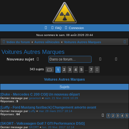
FAQ
Connexion
Nous sommes le sam. 08 août 2026 20:44
Index du forum
Autres véhicules
Voitures Autres Marques
e
Voitures Autres Marques
c
Rechercher
Rech
Nouveau sujet
h
Page
1
2
sur
3
7
4
5
7
Suivante
1
343 sujets
e
…
r
Voitures Autres Marques
c
Sujets
h
[Duke - Mercedes C 200 CGI] Un nouveau départ
e
Dernier message par
geranium
«
sam. 21 févr. 2026 10:29
Réponses :
9
r
[Luffy - Ford Mustang fastback] Changement amorto avant
Dernier message par
Luffy
«
mar. 28 mars 2017 18:14
Réponses :
64
1
2
3
4
5
[SKORT - Volkswagen Golf 7 GTI Performance DSG]
Dernier message par
SKORT
«
lun. 20 févr. 2017 12:14