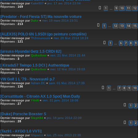
Dernier message par
Kake007
«
jeu. 17 avr. 2014 23:04
Réponses :
169
1
9
10
11
12
…
[Predator - Ford Fiesta ST] Ma nouvelle voiture
Dernier message par
Duke
«
mer. 19 mars 2014 23:51
Réponses :
213
1
12
13
14
15
…
[ALEX35] POLO 6N 1.9SDI (go peinture complète)
Dernier message par
Th3nounours
«
mer. 26 févr. 2014 18:24
Réponses :
121
1
6
7
8
9
…
[ursuss-Hyundai Getz 1.5 CRDi 82]
Dernier message par
Quiksilver
«
ven. 21 févr. 2014 21:44
Réponses :
3
[ Kiradu57 Twingo 1.5 DCI ] Authentique
Dernier message par
Quiksilver
«
mer. 12 févr. 2014 19:03
Réponses :
1
VW Golf 1 L '79 - Nouveauté p.7
Dernier message par
Adrian DC
«
sam. 01 févr. 2014 17:39
Réponses :
136
1
7
8
9
10
…
[Corsattitude - Citroën AX 1.0 Spot] Mon Daily
Dernier message par
Y4nN
«
ven. 31 janv. 2014 19:08
Réponses :
27
1
2
[Duke] Porsche Boxster S
Dernier message par
Steph94
«
jeu. 16 janv. 2014 22:09
Réponses :
28
1
2
[Taz91 - AYGO 1.0 VVTi]
Dernier message par
fdsparco
«
lun. 25 nov. 2013 22:36