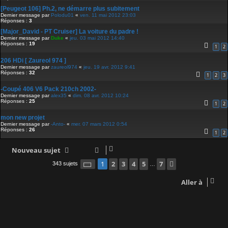
[Peugeot 106] Ph.2, ne démarre plus subitement
Dernier message par
Polodu01
«
ven. 11 mai 2012 23:03
Réponses :
3
[Major_David - PT Cruiser] La voiture du padre !
Dernier message par
Duke
«
jeu. 03 mai 2012 14:40
Réponses :
19
1
2
206 HDi [ Zaureol 974 ]
Dernier message par
zaureol974
«
jeu. 19 avr. 2012 9:41
Réponses :
32
1
2
3
-Coupé 406 V6 Pack 210ch 2002-
Dernier message par
alex35
«
dim. 08 avr. 2012 10:24
Réponses :
25
1
2
mon new projet
Dernier message par
-Anto-
«
mer. 07 mars 2012 0:54
Réponses :
26
1
2
Nouveau sujet
Page
1
2
sur
3
7
4
5
7
Suivante
1
343 sujets
…
Aller à