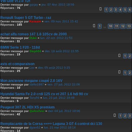
VW Golf VI 2.0 TDI
Dernier message par
gsi-jay
«
jeu. 07 févr. 2013 18:56
Réponses :
76
1
2
3
4
5
6
Renault Super 5 GT Turbo - raz
Dernier message par
Kazaam
«
ven. 09 nov. 2012 15:42
Réponses :
185
1
10
11
12
13
…
achat alfa romeo 147 1.6 105cv de 2000
Dernier message par
Duke
«
lun. 22 oct. 2012 21:53
Réponses :
11
BMW Serie 1 F20 - 118d
Dernier message par
Steph94
«
dim. 19 août 2012 22:55
Réponses :
19
1
2
avis et comparaison
Dernier message par
Lex
«
dim. 05 août 2012 0:25
Réponses :
25
1
2
Mon ancienne megane coupé 2.0 16V
Dernier message par
Idéfix1987
«
ven. 27 juil. 2012 22:08
Réponses :
10
Hyundai Santa Fe 2.0 crdi 125 cv et 207 1.6 hdi 90 cv
Dernier message par
Tony59
«
lun. 23 juil. 2012 18:49
Réponses :
5
Peugeot 307 2L HDI XS premium
Dernier message par
Quiksilver
«
mer. 04 juil. 2012 19:06
Réponses :
42
1
2
3
Remplacante de la Corsa ==>> Laguna 3 GT 4 control dci 130
Dernier message par
djyan62
«
lun. 21 mai 2012 18:14
Réponses :
14