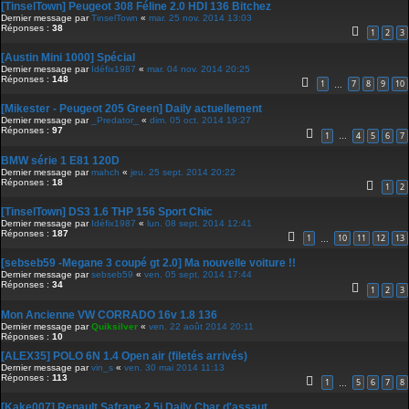
[TinselTown] Peugeot 308 Féline 2.0 HDI 136 Bitchez
Dernier message par
TinselTown
«
mar. 25 nov. 2014 13:03
Réponses :
38
1
2
3
[Austin Mini 1000] Spécial
Dernier message par
Idéfix1987
«
mar. 04 nov. 2014 20:25
Réponses :
148
1
7
8
9
10
…
[Mikester - Peugeot 205 Green] Daily actuellement
Dernier message par
_Predator_
«
dim. 05 oct. 2014 19:27
Réponses :
97
1
4
5
6
7
…
BMW série 1 E81 120D
Dernier message par
mahch
«
jeu. 25 sept. 2014 20:22
Réponses :
18
1
2
[TinselTown] DS3 1.6 THP 156 Sport Chic
Dernier message par
Idéfix1987
«
lun. 08 sept. 2014 12:41
Réponses :
187
1
10
11
12
13
…
[sebseb59 -Megane 3 coupé gt 2.0] Ma nouvelle voiture !!
Dernier message par
sebseb59
«
ven. 05 sept. 2014 17:44
Réponses :
34
1
2
3
Mon Ancienne VW CORRADO 16v 1.8 136
Dernier message par
Quiksilver
«
ven. 22 août 2014 20:11
Réponses :
10
[ALEX35] POLO 6N 1.4 Open air (filetés arrivés)
Dernier message par
vin_s
«
ven. 30 mai 2014 11:13
Réponses :
113
1
5
6
7
8
…
[Kake007] Renault Safrane 2.5i Daily Char d'assaut