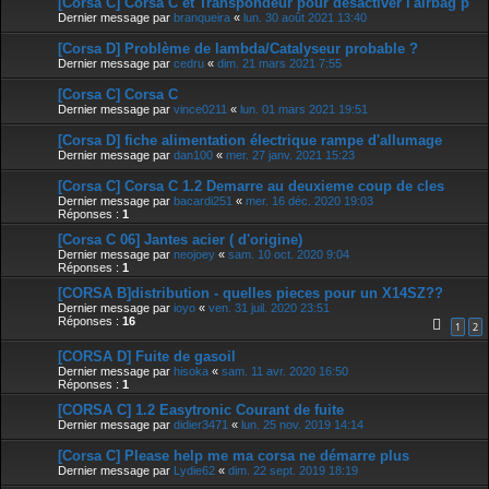
[Corsa C] Corsa C et Transpondeur pour désactiver l'airbag p
Dernier message par
branqueira
«
lun. 30 août 2021 13:40
[Corsa D] Problème de lambda/Catalyseur probable ?
Dernier message par
cedru
«
dim. 21 mars 2021 7:55
[Corsa C] Corsa C
Dernier message par
vince0211
«
lun. 01 mars 2021 19:51
[Corsa D] fiche alimentation électrique rampe d'allumage
Dernier message par
dan100
«
mer. 27 janv. 2021 15:23
[Corsa C] Corsa C 1.2 Demarre au deuxieme coup de cles
Dernier message par
bacardi251
«
mer. 16 déc. 2020 19:03
Réponses :
1
[Corsa C 06] Jantes acier ( d'origine)
Dernier message par
neojoey
«
sam. 10 oct. 2020 9:04
Réponses :
1
[CORSA B]distribution - quelles pieces pour un X14SZ??
Dernier message par
ioyo
«
ven. 31 juil. 2020 23:51
Réponses :
16
1
2
[CORSA D] Fuite de gasoil
Dernier message par
hisoka
«
sam. 11 avr. 2020 16:50
Réponses :
1
[CORSA C] 1.2 Easytronic Courant de fuite
Dernier message par
didier3471
«
lun. 25 nov. 2019 14:14
[Corsa C] Please help me ma corsa ne démarre plus
Dernier message par
Lydie62
«
dim. 22 sept. 2019 18:19