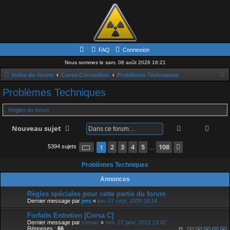
FAQ
Connexion
Nous sommes le sam. 08 août 2026 16:21
Index du forum
Corsa-ConneXion
Problèmes Techniques
e
Problèmes Techniques
c
Règles du forum
h
e
Rechercher
Rech
Nouveau sujet
r
Page
1
2
sur
3
108
4
5
108
Suivante
1
5394 sujets
…
c
h
Problèmes Techniques
e
Annonces
r
Règles spéciales pour cette partie du forum
Dernier message par
jers
«
lun. 07 sept. 2009 18:14
Forfaits Entretien [Corsa C]
Dernier message par
corsac
«
ven. 27 janv. 2012 13:42
Réponses :
66