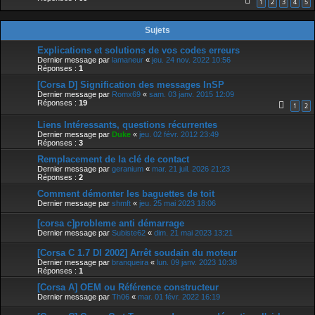
1
2
3
4
5
Sujets
Explications et solutions de vos codes erreurs
Dernier message par
lamaneur
«
jeu. 24 nov. 2022 10:56
Réponses :
1
[Corsa D] Signification des messages InSP
Dernier message par
Romx69
«
sam. 03 janv. 2015 12:09
Réponses :
19
1
2
Liens Intéressants, questions récurrentes
Dernier message par
Duke
«
jeu. 02 févr. 2012 23:49
Réponses :
3
Remplacement de la clé de contact
Dernier message par
geranium
«
mar. 21 juil. 2026 21:23
Réponses :
2
Comment démonter les baguettes de toit
Dernier message par
shmft
«
jeu. 25 mai 2023 18:06
[corsa c]probleme anti démarrage
Dernier message par
Subiste62
«
dim. 21 mai 2023 13:21
[Corsa C 1.7 DI 2002] Arrêt soudain du moteur
Dernier message par
branqueira
«
lun. 09 janv. 2023 10:38
Réponses :
1
[Corsa A] OEM ou Référence constructeur
Dernier message par
Th06
«
mar. 01 févr. 2022 16:19