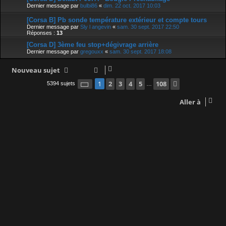
Dernier message par
bulbi86
«
dim. 22 oct. 2017 10:03
[Corsa B] Pb sonde température extérieur et compte tours
Dernier message par
Sly l angevin
«
sam. 30 sept. 2017 22:50
Réponses :
13
[Corsa D] 3ème feu stop+dégivrage arrière
Dernier message par
gregouxx
«
sam. 30 sept. 2017 18:08
Nouveau sujet
Page
1
2
sur
3
108
4
5
108
Suivante
1
5394 sujets
…
Aller à