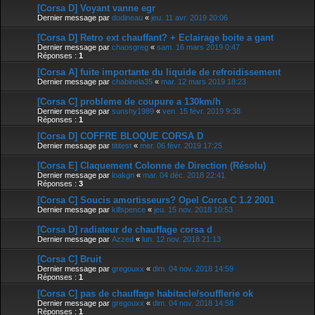
[Corsa D] Voyant vanne egr
Dernier message par
dodineau
«
jeu. 11 avr. 2019 20:06
[Corsa D] Retro ext chauffant? + Eclairage boite a gant
Dernier message par
chaosgreg
«
sam. 16 mars 2019 0:47
Réponses :
1
[Corsa A] fuite importante du liquide de refroidissement
Dernier message par
chabinela35
«
mar. 12 mars 2019 18:23
[Corsa C] probleme de coupure a 130km/h
Dernier message par
sunshy1989
«
ven. 15 févr. 2019 9:38
Réponses :
1
[Corsa D] COFFRE BLOQUE CORSA D
Dernier message par
tititest
«
mer. 06 févr. 2019 17:25
[Corsa E] Claquement Colonne de Direction (Résolu)
Dernier message par
loakgn
«
mar. 04 déc. 2018 22:41
Réponses :
3
[Corsa C] Soucis amortisseurs? Opel Corca C 1.2 2001
Dernier message par
killspence
«
jeu. 15 nov. 2018 10:53
[Corsa D] radiateur de chauffage corsa d
Dernier message par
Azzed
«
lun. 12 nov. 2018 21:13
[Corsa C] Bruit
Dernier message par
gregouxx
«
dim. 04 nov. 2018 14:59
Réponses :
1
[Corsa C] pas de chauffage habitacle/soufflerie ok
Dernier message par
gregouxx
«
dim. 04 nov. 2018 14:58
Réponses :
1