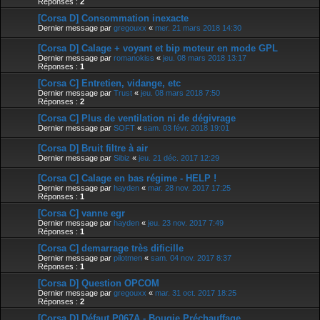
Réponses :
2
[Corsa D] Consommation inexacte
Dernier message par
gregouxx
«
mer. 21 mars 2018 14:30
[Corsa D] Calage + voyant et bip moteur en mode GPL
Dernier message par
romanokiss
«
jeu. 08 mars 2018 13:17
Réponses :
1
[Corsa C] Entretien, vidange, etc
Dernier message par
Trust
«
jeu. 08 mars 2018 7:50
Réponses :
2
[Corsa C] Plus de ventilation ni de dégivrage
Dernier message par
SOFT
«
sam. 03 févr. 2018 19:01
[Corsa D] Bruit filtre à air
Dernier message par
Sibiz
«
jeu. 21 déc. 2017 12:29
[Corsa C] Calage en bas régime - HELP !
Dernier message par
hayden
«
mar. 28 nov. 2017 17:25
Réponses :
1
[Corsa C] vanne egr
Dernier message par
hayden
«
jeu. 23 nov. 2017 7:49
Réponses :
1
[Corsa C] demarrage très dificille
Dernier message par
pilotmen
«
sam. 04 nov. 2017 8:37
Réponses :
1
[Corsa D] Question OPCOM
Dernier message par
gregouxx
«
mar. 31 oct. 2017 18:25
Réponses :
2
[Corsa D] Défaut P067A - Bougie Préchauffage