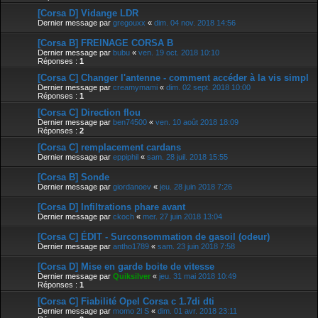
[Corsa D] Vidange LDR
Dernier message par
gregouxx
«
dim. 04 nov. 2018 14:56
[Corsa B] FREINAGE CORSA B
Dernier message par
bubu
«
ven. 19 oct. 2018 10:10
Réponses :
1
[Corsa C] Changer l'antenne - comment accéder à la vis simpl
Dernier message par
creamymami
«
dim. 02 sept. 2018 10:00
Réponses :
1
[Corsa C] Direction flou
Dernier message par
ben74500
«
ven. 10 août 2018 18:09
Réponses :
2
[Corsa C] remplacement cardans
Dernier message par
eppiphil
«
sam. 28 juil. 2018 15:55
[Corsa B] Sonde
Dernier message par
giordanoev
«
jeu. 28 juin 2018 7:26
[Corsa D] Infiltrations phare avant
Dernier message par
ckoch
«
mer. 27 juin 2018 13:04
[Corsa C] ÉDIT - Surconsommation de gasoil (odeur)
Dernier message par
antho1789
«
sam. 23 juin 2018 7:58
[Corsa D] Mise en garde boite de vitesse
Dernier message par
Quiksilver
«
jeu. 31 mai 2018 10:49
Réponses :
1
[Corsa C] Fiabilité Opel Corsa c 1.7di dti
Dernier message par
momo 2l S
«
dim. 01 avr. 2018 23:11