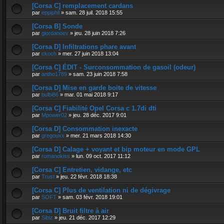
[Corsa C] remplacement cardans
par
eppiphil
»
sam. 28 juil. 2018 15:55
[Corsa B] Sonde
par
giordanoev
»
jeu. 28 juin 2018 7:26
[Corsa D] Infiltrations phare avant
par
ckoch
»
mer. 27 juin 2018 13:04
[Corsa C] ÉDIT - Surconsommation de gasoil (odeur)
par
antho1789
»
sam. 23 juin 2018 7:58
[Corsa D] Mise en garde boite de vitesse
par
bulbi86
»
mar. 01 mai 2018 9:17
[Corsa C] Fiabilité Opel Corsa c 1.7di dti
par
Mpower02
»
jeu. 28 déc. 2017 9:01
[Corsa D] Consommation inexacte
par
gregouxx
»
mer. 21 mars 2018 14:30
[Corsa D] Calage + voyant et bip moteur en mode GPL
par
romanokiss
»
lun. 09 oct. 2017 11:12
[Corsa C] Entretien, vidange, etc
par
Trust
»
jeu. 22 févr. 2018 18:38
[Corsa C] Plus de ventilation ni de dégivrage
par
SOFT
»
sam. 03 févr. 2018 19:01
[Corsa D] Bruit filtre à air
par
Sibiz
»
jeu. 21 déc. 2017 12:29