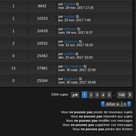
par
hayden
1
9942
mar. 28 nov. 2017 17:25
par
hayden
1
10253
jeu. 23 nov. 2017 7:49
par
pilotmen
1
10428
sam. 04 nov. 2017 8:37
par
gregouxx
2
10532
mar. 31 oct. 2017 18:25
par
bulbi86
0
25462
dim. 22 oct. 2017 10:03
par
Sly l angevin
13
27981
sam. 30 sept. 2017 22:50
par
gregouxx
0
25094
sam. 30 sept. 2017 18:08
Page
1
2
sur
3
108
4
5
108
1
5394 sujets
…
Aller à
Vous
ne pouvez pas
poster de nouveaux sujets
Vous
ne pouvez pas
répondre aux sujets
Vous
ne pouvez pas
modifier vos messages
Vous
ne pouvez pas
supprimer vos messages
Vous
ne pouvez pas
joindre des fichiers