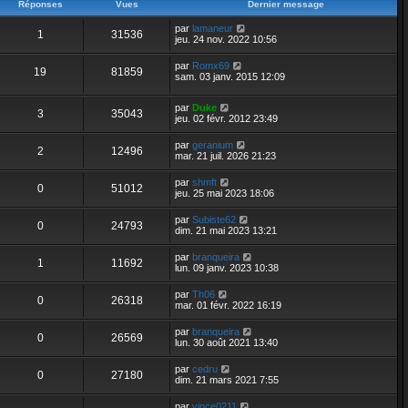
Réponses
Vues
Dernier message
par
lamaneur
1
31536
jeu. 24 nov. 2022 10:56
par
Romx69
19
81859
sam. 03 janv. 2015 12:09
par
Duke
3
35043
jeu. 02 févr. 2012 23:49
par
geranium
2
12496
mar. 21 juil. 2026 21:23
par
shmft
0
51012
jeu. 25 mai 2023 18:06
par
Subiste62
0
24793
dim. 21 mai 2023 13:21
par
branqueira
1
11692
lun. 09 janv. 2023 10:38
par
Th06
0
26318
mar. 01 févr. 2022 16:19
par
branqueira
0
26569
lun. 30 août 2021 13:40
par
cedru
0
27180
dim. 21 mars 2021 7:55
par
vince0211