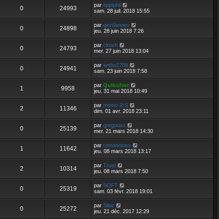
par
eppiphil
0
24993
sam. 28 juil. 2018 15:55
par
giordanoev
0
24898
jeu. 28 juin 2018 7:26
par
ckoch
0
24793
mer. 27 juin 2018 13:04
par
antho1789
0
24941
sam. 23 juin 2018 7:58
par
Quiksilver
1
9958
jeu. 31 mai 2018 10:49
par
momo 2l S
2
11346
dim. 01 avr. 2018 23:11
par
gregouxx
0
25139
mer. 21 mars 2018 14:30
par
romanokiss
1
11642
jeu. 08 mars 2018 13:17
par
Trust
2
10314
jeu. 08 mars 2018 7:50
par
SOFT
0
25319
sam. 03 févr. 2018 19:01
par
Sibiz
0
25272
jeu. 21 déc. 2017 12:29