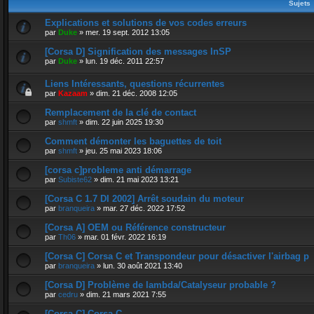
Sujets
Explications et solutions de vos codes erreurs
par
Duke
»
mer. 19 sept. 2012 13:05
[Corsa D] Signification des messages InSP
par
Duke
»
lun. 19 déc. 2011 22:57
Liens Intéressants, questions récurrentes
par
Kazaam
»
dim. 21 déc. 2008 12:05
Remplacement de la clé de contact
par
shmft
»
dim. 22 juin 2025 19:30
Comment démonter les baguettes de toit
par
shmft
»
jeu. 25 mai 2023 18:06
[corsa c]probleme anti démarrage
par
Subiste62
»
dim. 21 mai 2023 13:21
[Corsa C 1.7 DI 2002] Arrêt soudain du moteur
par
branqueira
»
mar. 27 déc. 2022 17:52
[Corsa A] OEM ou Référence constructeur
par
Th06
»
mar. 01 févr. 2022 16:19
[Corsa C] Corsa C et Transpondeur pour désactiver l'airbag p
par
branqueira
»
lun. 30 août 2021 13:40
[Corsa D] Problème de lambda/Catalyseur probable ?
par
cedru
»
dim. 21 mars 2021 7:55
[Corsa C] Corsa C