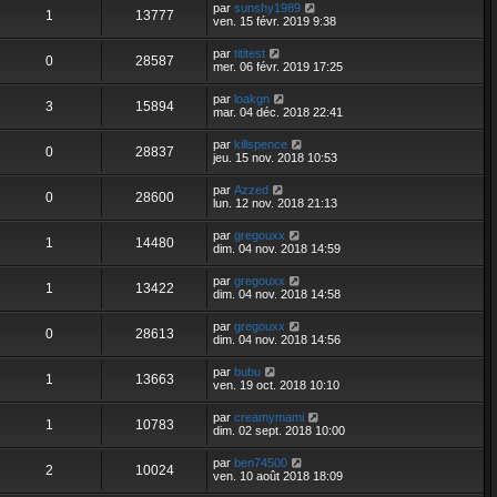
par
sunshy1989
1
13777
ven. 15 févr. 2019 9:38
par
tititest
0
28587
mer. 06 févr. 2019 17:25
par
loakgn
3
15894
mar. 04 déc. 2018 22:41
par
killspence
0
28837
jeu. 15 nov. 2018 10:53
par
Azzed
0
28600
lun. 12 nov. 2018 21:13
par
gregouxx
1
14480
dim. 04 nov. 2018 14:59
par
gregouxx
1
13422
dim. 04 nov. 2018 14:58
par
gregouxx
0
28613
dim. 04 nov. 2018 14:56
par
bubu
1
13663
ven. 19 oct. 2018 10:10
par
creamymami
1
10783
dim. 02 sept. 2018 10:00
par
ben74500
2
10024
ven. 10 août 2018 18:09