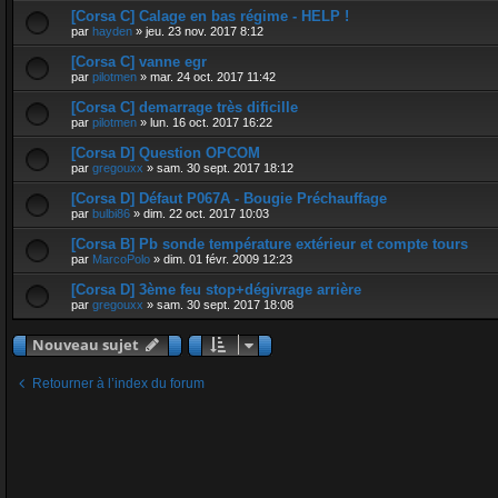
[Corsa C] Calage en bas régime - HELP !
par
hayden
»
jeu. 23 nov. 2017 8:12
[Corsa C] vanne egr
par
pilotmen
»
mar. 24 oct. 2017 11:42
[Corsa C] demarrage très dificille
par
pilotmen
»
lun. 16 oct. 2017 16:22
[Corsa D] Question OPCOM
par
gregouxx
»
sam. 30 sept. 2017 18:12
[Corsa D] Défaut P067A - Bougie Préchauffage
par
bulbi86
»
dim. 22 oct. 2017 10:03
[Corsa B] Pb sonde température extérieur et compte tours
par
MarcoPolo
»
dim. 01 févr. 2009 12:23
[Corsa D] 3ème feu stop+dégivrage arrière
par
gregouxx
»
sam. 30 sept. 2017 18:08
Nouveau sujet
Retourner à l’index du forum