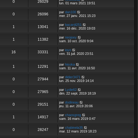
0
26029
lun. 01 mars 2021 19:51
par
dan100
0
26096
mer. 27 janv. 2021 15:23
par
bacardi251
1
13041
mer. 16 déc. 2020 19:03
par
neojoey
1
11382
sam. 10 oct. 2020 9:04
par
ioyo
16
33331
ven. 31 juil. 2020 23:51
par
hisoka
1
12291
sam. 11 avr. 2020 16:50
par
didier3471
0
27944
lun. 25 nov. 2019 14:14
par
Lydie62
0
27965
dim. 22 sept. 2019 18:19
par
dodineau
0
29151
jeu. 11 avr. 2019 20:06
par
chaosgreg
1
14917
sam. 16 mars 2019 0:47
par
chabinela35
0
28247
mar. 12 mars 2019 18:23