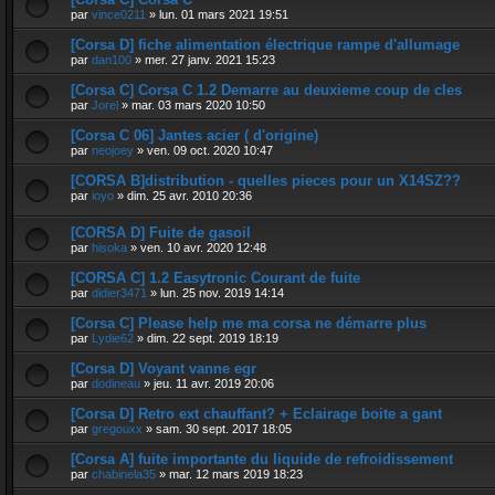
par
vince0211
»
lun. 01 mars 2021 19:51
[Corsa D] fiche alimentation électrique rampe d'allumage
par
dan100
»
mer. 27 janv. 2021 15:23
[Corsa C] Corsa C 1.2 Demarre au deuxieme coup de cles
par
Jorel
»
mar. 03 mars 2020 10:50
[Corsa C 06] Jantes acier ( d'origine)
par
neojoey
»
ven. 09 oct. 2020 10:47
[CORSA B]distribution - quelles pieces pour un X14SZ??
par
ioyo
»
dim. 25 avr. 2010 20:36
[CORSA D] Fuite de gasoil
par
hisoka
»
ven. 10 avr. 2020 12:48
[CORSA C] 1.2 Easytronic Courant de fuite
par
didier3471
»
lun. 25 nov. 2019 14:14
[Corsa C] Please help me ma corsa ne démarre plus
par
Lydie62
»
dim. 22 sept. 2019 18:19
[Corsa D] Voyant vanne egr
par
dodineau
»
jeu. 11 avr. 2019 20:06
[Corsa D] Retro ext chauffant? + Eclairage boite a gant
par
gregouxx
»
sam. 30 sept. 2017 18:05
[Corsa A] fuite importante du liquide de refroidissement
par
chabinela35
»
mar. 12 mars 2019 18:23