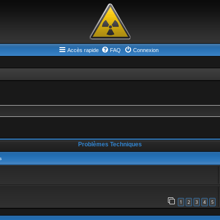
Accès rapide
FAQ
Connexion
erche avancée
Problèmes Techniques
s
1
2
3
4
5