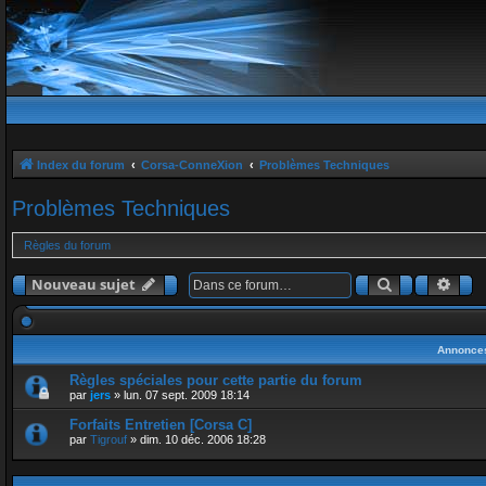
Index du forum
Corsa-ConneXion
Problèmes Techniques
Problèmes Techniques
Règles du forum
Rechercher
Rech
Nouveau sujet
Annonce
Règles spéciales pour cette partie du forum
par
jers
»
lun. 07 sept. 2009 18:14
Forfaits Entretien [Corsa C]
par
Tigrouf
»
dim. 10 déc. 2006 18:28