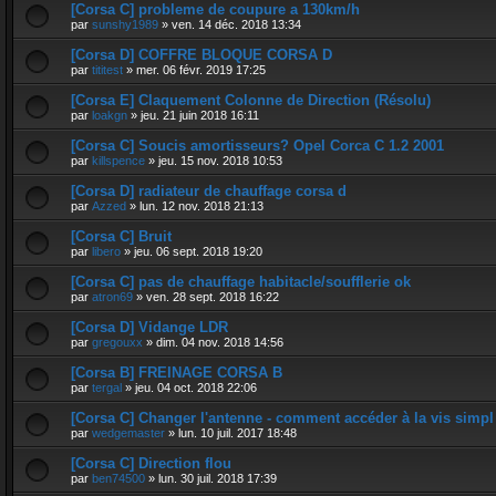
[Corsa C] probleme de coupure a 130km/h
par
sunshy1989
»
ven. 14 déc. 2018 13:34
[Corsa D] COFFRE BLOQUE CORSA D
par
tititest
»
mer. 06 févr. 2019 17:25
[Corsa E] Claquement Colonne de Direction (Résolu)
par
loakgn
»
jeu. 21 juin 2018 16:11
[Corsa C] Soucis amortisseurs? Opel Corca C 1.2 2001
par
killspence
»
jeu. 15 nov. 2018 10:53
[Corsa D] radiateur de chauffage corsa d
par
Azzed
»
lun. 12 nov. 2018 21:13
[Corsa C] Bruit
par
libero
»
jeu. 06 sept. 2018 19:20
[Corsa C] pas de chauffage habitacle/soufflerie ok
par
atron69
»
ven. 28 sept. 2018 16:22
[Corsa D] Vidange LDR
par
gregouxx
»
dim. 04 nov. 2018 14:56
[Corsa B] FREINAGE CORSA B
par
tergal
»
jeu. 04 oct. 2018 22:06
[Corsa C] Changer l'antenne - comment accéder à la vis simpl
par
wedgemaster
»
lun. 10 juil. 2017 18:48
[Corsa C] Direction flou
par
ben74500
»
lun. 30 juil. 2018 17:39