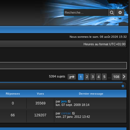
Recherch
Rec
Nous sommes le sam. 08 août 2026 15:32
Heures au format
UTC+01:00
Page
1
2
sur
3
108
4
5
108
1
5394 sujets
…
Réponses
Vues
Dernier message
par
jers
0
35569
lun. 07 sept. 2009 18:14
par
corsac
66
129207
ven. 27 janv. 2012 13:42