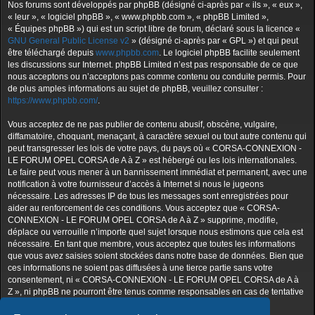
Nos forums sont développés par phpBB (désigné ci-après par « ils », « eux »,
« leur », « logiciel phpBB », « www.phpbb.com », « phpBB Limited »,
« Équipes phpBB ») qui est un script libre de forum, déclaré sous la licence «
GNU General Public License v2
» (désigné ci-après par « GPL ») et qui peut
être téléchargé depuis
www.phpbb.com
. Le logiciel phpBB facilite seulement
les discussions sur Internet. phpBB Limited n’est pas responsable de ce que
nous acceptons ou n’acceptons pas comme contenu ou conduite permis. Pour
de plus amples informations au sujet de phpBB, veuillez consulter :
https://www.phpbb.com/
.
Vous acceptez de ne pas publier de contenu abusif, obscène, vulgaire,
diffamatoire, choquant, menaçant, à caractère sexuel ou tout autre contenu qui
peut transgresser les lois de votre pays, du pays où « CORSA-CONNEXION -
LE FORUM OPEL CORSA de A à Z » est hébergé ou les lois internationales.
Le faire peut vous mener à un bannissement immédiat et permanent, avec une
notification à votre fournisseur d’accès à Internet si nous le jugeons
nécessaire. Les adresses IP de tous les messages sont enregistrées pour
aider au renforcement de ces conditions. Vous acceptez que « CORSA-
CONNEXION - LE FORUM OPEL CORSA de A à Z » supprime, modifie,
déplace ou verrouille n’importe quel sujet lorsque nous estimons que cela est
nécessaire. En tant que membre, vous acceptez que toutes les informations
que vous avez saisies soient stockées dans notre base de données. Bien que
ces informations ne soient pas diffusées à une tierce partie sans votre
consentement, ni « CORSA-CONNEXION - LE FORUM OPEL CORSA de A à
Z », ni phpBB ne pourront être tenus comme responsables en cas de tentative
de piratage visant à compromettre les données.