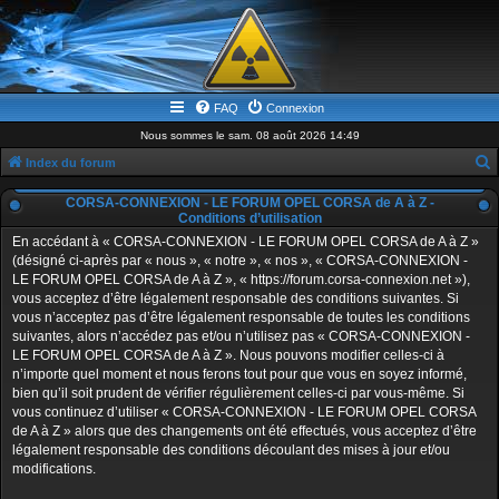
FAQ
Connexion
Nous sommes le sam. 08 août 2026 14:49
Index du forum
e
CORSA-CONNEXION - LE FORUM OPEL CORSA de A à Z -
c
Conditions d’utilisation
En accédant à « CORSA-CONNEXION - LE FORUM OPEL CORSA de A à Z »
h
(désigné ci-après par « nous », « notre », « nos », « CORSA-CONNEXION -
e
LE FORUM OPEL CORSA de A à Z », « https://forum.corsa-connexion.net »),
r
vous acceptez d’être légalement responsable des conditions suivantes. Si
vous n’acceptez pas d’être légalement responsable de toutes les conditions
c
suivantes, alors n’accédez pas et/ou n’utilisez pas « CORSA-CONNEXION -
h
LE FORUM OPEL CORSA de A à Z ». Nous pouvons modifier celles-ci à
n’importe quel moment et nous ferons tout pour que vous en soyez informé,
e
bien qu’il soit prudent de vérifier régulièrement celles-ci par vous-même. Si
r
vous continuez d’utiliser « CORSA-CONNEXION - LE FORUM OPEL CORSA
de A à Z » alors que des changements ont été effectués, vous acceptez d’être
légalement responsable des conditions découlant des mises à jour et/ou
modifications.