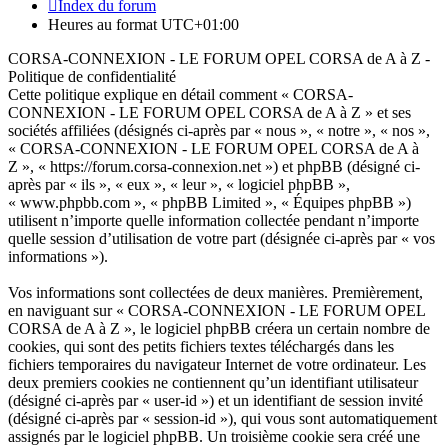
Index du forum
Heures au format
UTC+01:00
CORSA-CONNEXION - LE FORUM OPEL CORSA de A à Z -
Politique de confidentialité
Cette politique explique en détail comment « CORSA-
CONNEXION - LE FORUM OPEL CORSA de A à Z » et ses
sociétés affiliées (désignés ci-après par « nous », « notre », « nos »,
« CORSA-CONNEXION - LE FORUM OPEL CORSA de A à
Z », « https://forum.corsa-connexion.net ») et phpBB (désigné ci-
après par « ils », « eux », « leur », « logiciel phpBB »,
« www.phpbb.com », « phpBB Limited », « Équipes phpBB »)
utilisent n’importe quelle information collectée pendant n’importe
quelle session d’utilisation de votre part (désignée ci-après par « vos
informations »).
Vos informations sont collectées de deux manières. Premièrement,
en naviguant sur « CORSA-CONNEXION - LE FORUM OPEL
CORSA de A à Z », le logiciel phpBB créera un certain nombre de
cookies, qui sont des petits fichiers textes téléchargés dans les
fichiers temporaires du navigateur Internet de votre ordinateur. Les
deux premiers cookies ne contiennent qu’un identifiant utilisateur
(désigné ci-après par « user-id ») et un identifiant de session invité
(désigné ci-après par « session-id »), qui vous sont automatiquement
assignés par le logiciel phpBB. Un troisième cookie sera créé une