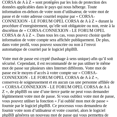
CORSA de A à Z » sont protégées par les lois de protection des
données applicables dans le pays qui nous héberge. Toute
information en-dehors de votre nom d’utilisateur, de votre mot de
passe et de votre adresse courriel requise par « CORSA-
CONNEXION - LE FORUM OPEL CORSA de A à Z » durant la
procédure d’enregistrement, qu’elle soit obligatoire ou non, reste à la
discrétion de « CORSA-CONNEXION - LE FORUM OPEL
CORSA de A à Z ». Dans tous les cas, vous pouvez choisir quelle
information de votre compte sera affichée publiquement. De plus,
dans votre profil, vous pouvez souscrire ou non à l’envoi
automatique de courriel par le logiciel phpBB.
Votre mot de passe est crypté (hashage à sens unique) afin qu’il soit
sécurisé. Cependant, il est recommandé de ne pas utiliser le même
mot de passe sur plusieurs sites Internet différents. Votre mot de
passe est le moyen d’accès à votre compte sur « CORSA-
CONNEXION - LE FORUM OPEL CORSA de A à Z »,
conservez-le soigneusement et en aucun cas une personne affiliée de
« CORSA-CONNEXION - LE FORUM OPEL CORSA de A à
Z », de phpBB ou une d’une tierce partie ne peut vous demander
légitimement votre mot de passe. Si vous oubliez votre mot de passe,
vous pouvez utiliser la fonction « J’ai oublié mon mot de passe »
fournie par le logiciel phpBB. Ce processus vous demandera de
fournir votre nom d’utilisateur et votre courriel, alors le logiciel
phpBB générera un nouveau mot de passe qui vous permettra de