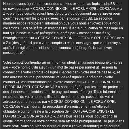
Nous pouvons également créer des cookies externes au logiciel phpBB tout
en naviguant sur « CORSA-CONNEXION - LE FORUM OPEL CORSA de A à
Z », bien que ceux-ci soient hors de portée du document qui est prévu pour
couvrir seulement les pages créées par le logiciel phpBB. La seconde
manière est de récupérer l’information que vous nous envoyez et que nous
collectons. Ceci peut être, et n’est pas limité à : la publication de message en
tant qu’utilisateur invité (désignée ci-après par « messages invités »),
l’enregistrement sur « CORSA-CONNEXION - LE FORUM OPEL CORSA de A
à Z » (désignée ici par « votre compte ») et les messages que vous envoyez
après l’enregistrement et lors d’une connexion (désignés ici par « vos
messages »).
Votre compte contiendra au minimum un identifiant unique (désigné ci-après
par « votre nom d’utilisateur »), un mot de passe personnel utilisé pour la
connexion à votre compte (désigné ci-après par « votre mot de passe »), et
une adresse courriel personnelle valide (désignée ci-après par « votre
courriel »). Vos informations pour votre compte sur « CORSA-CONNEXION -
LE FORUM OPEL CORSA de A à Z » sont protégées par les lois de protection
des données applicables dans le pays qui nous héberge. Toute information
en-dehors de votre nom d’utilisateur, de votre mot de passe et de votre
adresse courriel requise par « CORSA-CONNEXION - LE FORUM OPEL
CORSA de A à Z » durant la procédure d’enregistrement, qu’elle soit
obligatoire ou non, reste à la discrétion de « CORSA-CONNEXION - LE
FORUM OPEL CORSA de A à Z ». Dans tous les cas, vous pouvez choisir
quelle information de votre compte sera affichée publiquement. De plus, dans
votre profil, vous pouvez souscrire ou non à l’envoi automatique de courriel