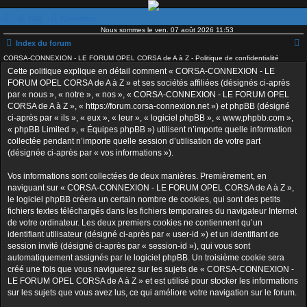
FAQ
Connexion
Nous sommes le ven. 07 août 2026 11:53
Index du forum
CORSA-CONNEXION - LE FORUM OPEL CORSA de A à Z - Politique de confidentialité
e
Cette politique explique en détail comment « CORSA-CONNEXION - LE
c
FORUM OPEL CORSA de A à Z » et ses sociétés affiliées (désignés ci-après
h
par « nous », « notre », « nos », « CORSA-CONNEXION - LE FORUM OPEL
CORSA de A à Z », « https://forum.corsa-connexion.net ») et phpBB (désigné
e
ci-après par « ils », « eux », « leur », « logiciel phpBB », « www.phpbb.com »,
r
« phpBB Limited », « Équipes phpBB ») utilisent n’importe quelle information
collectée pendant n’importe quelle session d’utilisation de votre part
c
(désignée ci-après par « vos informations »).
h
e
Vos informations sont collectées de deux manières. Premièrement, en
naviguant sur « CORSA-CONNEXION - LE FORUM OPEL CORSA de A à Z »,
r
le logiciel phpBB créera un certain nombre de cookies, qui sont des petits
fichiers textes téléchargés dans les fichiers temporaires du navigateur Internet
de votre ordinateur. Les deux premiers cookies ne contiennent qu’un
identifiant utilisateur (désigné ci-après par « user-id ») et un identifiant de
session invité (désigné ci-après par « session-id »), qui vous sont
automatiquement assignés par le logiciel phpBB. Un troisième cookie sera
créé une fois que vous naviguerez sur les sujets de « CORSA-CONNEXION -
LE FORUM OPEL CORSA de A à Z » et est utilisé pour stocker les informations
sur les sujets que vous avez lus, ce qui améliore votre navigation sur le forum.