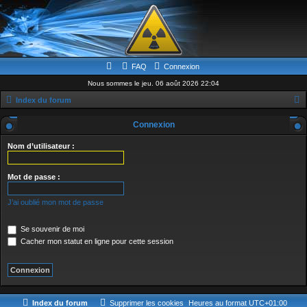
FAQ
Connexion
Nous sommes le jeu. 06 août 2026 22:04
Index du forum
e
Connexion
c
Nom d’utilisateur :
h
e
Mot de passe :
r
c
J’ai oublié mon mot de passe
h
Se souvenir de moi
e
Cacher mon statut en ligne pour cette session
r
Index du forum
Supprimer les cookies
Heures au format
UTC+01:00