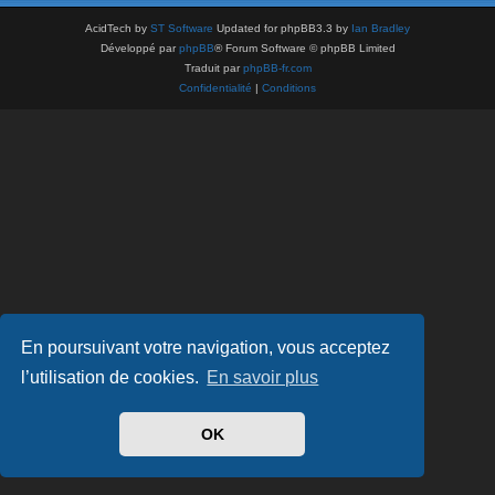
AcidTech by
ST Software
Updated for phpBB3.3 by
Ian Bradley
Développé par
phpBB
® Forum Software © phpBB Limited
Traduit par
phpBB-fr.com
Confidentialité
|
Conditions
En poursuivant votre navigation, vous acceptez
l’utilisation de cookies.
En savoir plus
OK