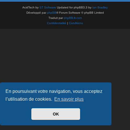
AcidTech by
ST Software
Updated for phpBB3.3 by
Ian Bradley
Développé par
phpBB
® Forum Software © phpBB Limited
Traduit par
phpBB-fr.com
Confidentialité
|
Conditions
En poursuivant votre navigation, vous acceptez
l’utilisation de cookies.
En savoir plus
OK