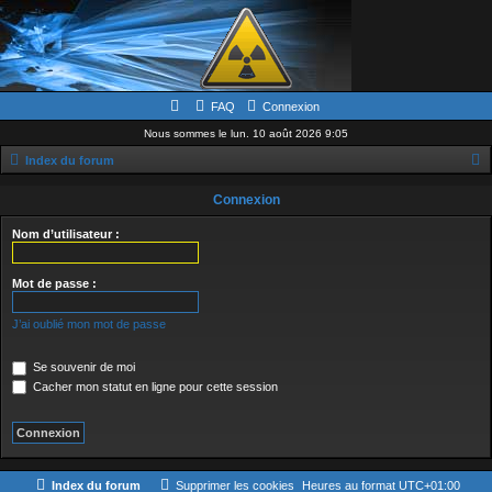
FAQ
Connexion
Nous sommes le lun. 10 août 2026 9:05
Index du forum
e
Connexion
c
Nom d’utilisateur :
h
e
Mot de passe :
r
c
J’ai oublié mon mot de passe
h
Se souvenir de moi
e
Cacher mon statut en ligne pour cette session
r
Index du forum
Supprimer les cookies
Heures au format
UTC+01:00