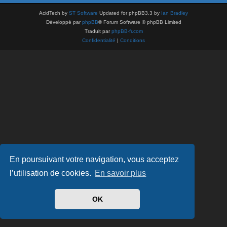
AcidTech by
ST Software
Updated for phpBB3.3 by
Ian Bradley
Développé par
phpBB
® Forum Software © phpBB Limited
Traduit par
phpBB-fr.com
Confidentialité
|
Conditions
En poursuivant votre navigation, vous acceptez
l’utilisation de cookies.
En savoir plus
OK