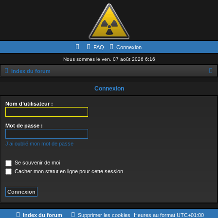
FAQ
Connexion
Nous sommes le ven. 07 août 2026 6:16
Index du forum
e
Connexion
c
Nom d’utilisateur :
h
e
Mot de passe :
r
c
J’ai oublié mon mot de passe
h
Se souvenir de moi
e
Cacher mon statut en ligne pour cette session
r
Index du forum
Supprimer les cookies
Heures au format
UTC+01:00