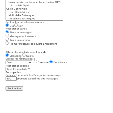
Rechercher dans les sous-forums :
Oui
Non
Rechercher dans :
Titres et messages
Messages uniquement
Titres uniquement
Premier message des sujets uniquement
Afficher les résultats sous forme de :
Messages
Sujets
Classer les résultats par :
Croissant
Décroissant
Rechercher depuis :
Renvoyer les :
Définir à 0 pour afficher l’intégralité du message.
premiers caractères des messages