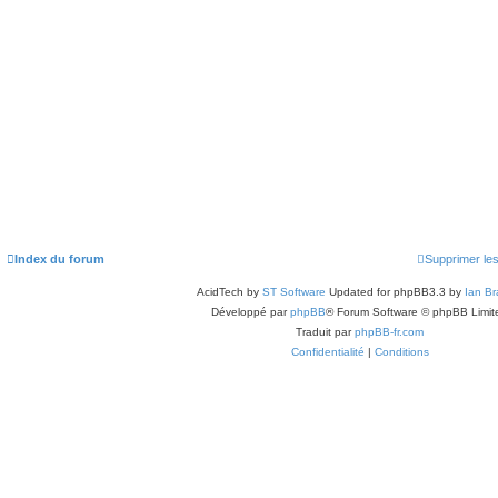
Index du forum
Supprimer le
AcidTech by
ST Software
Updated for phpBB3.3 by
Ian Br
Développé par
phpBB
® Forum Software © phpBB Limit
Traduit par
phpBB-fr.com
Confidentialité
|
Conditions