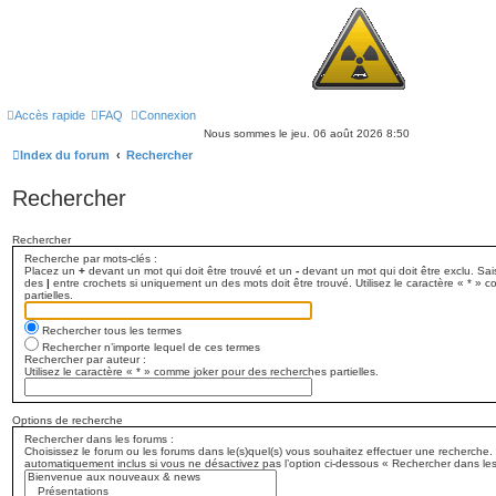
Accès rapide
FAQ
Connexion
Nous sommes le jeu. 06 août 2026 8:50
Index du forum
Rechercher
Rechercher
Rechercher
Recherche par mots-clés :
Placez un
+
devant un mot qui doit être trouvé et un
-
devant un mot qui doit être exclu. Sa
des
|
entre crochets si uniquement un des mots doit être trouvé. Utilisez le caractère « * »
partielles.
Rechercher tous les termes
Rechercher n’importe lequel de ces termes
Rechercher par auteur :
Utilisez le caractère « * » comme joker pour des recherches partielles.
Options de recherche
Rechercher dans les forums :
Choisissez le forum ou les forums dans le(s)quel(s) vous souhaitez effectuer une recherche
automatiquement inclus si vous ne désactivez pas l’option ci-dessous « Rechercher dans le