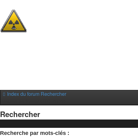
Accès rapide
Sujets sans réponse
Sujets actifs
Rechercher
FAQ
Connexion
Index du forum
Rechercher
Heures au format
UTC+01:00
Rechercher
Recherche par mots-clés :