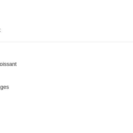
t
oissant
ages