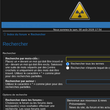
Accès rapide
FAQ
Connexion
Nous sommes le sam. 08 août 2026 17:54
Index du forum
Rechercher
Rechercher
Rechercher
Recherche par mots-clés :
Placez un
+
devant un mot qui doit être trouvé et
Rechercher tous les termes
un
-
devant un mot qui doit être exclu. Saisissez
une suite de mots séparés par des
|
entre
Rechercher n’importe lequel de 
crochets si uniquement un des mots doit être
trouvé. Utilisez le caractère « * » comme joker
pour des recherches partielles.
Rechercher par auteur :
Utilisez le caractère « * » comme joker pour des
recherches partielles.
Options de recherche
Rechercher dans les forums :
Choisissez le forum ou les forums dans
le(s)quel(s) vous souhaitez effectuer une
recherche. Les sous-forums sont