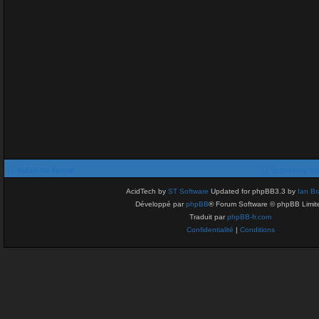
Index du forum
Supprimer le
AcidTech by
ST Software
Updated for phpBB3.3 by
Ian Br
Développé par
phpBB
® Forum Software © phpBB Limit
Traduit par
phpBB-fr.com
Confidentialité
|
Conditions