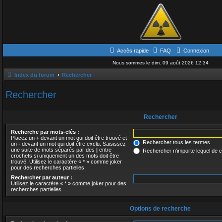
Accès rapide
FAQ
Connexion
Nous sommes le dim. 09 août 2026 12:34
Index du forum
Rechercher
Rechercher
Rechercher
Recherche par mots-clés :
Placez un
+
devant un mot qui doit être trouvé et
Rechercher tous les termes
un
-
devant un mot qui doit être exclu. Saisissez
une suite de mots séparés par des
|
entre
Rechercher n’importe lequel de 
crochets si uniquement un des mots doit être
trouvé. Utilisez le caractère « * » comme joker
pour des recherches partielles.
Rechercher par auteur :
Utilisez le caractère « * » comme joker pour des
recherches partielles.
Options de recherche