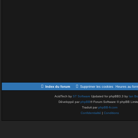
Index du forum
Supprimer les cookies
Heures au for
AcidTech by
ST Software
Updated for phpBB3.3 by
Ian Br
Développé par
phpBB
® Forum Software © phpBB Limit
Traduit par
phpBB-fr.com
Confidentialité
|
Conditions