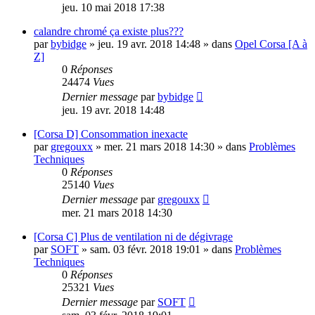
jeu. 10 mai 2018 17:38
calandre chromé ça existe plus???
par
bybidge
»
jeu. 19 avr. 2018 14:48
» dans
Opel Corsa [A à
Z]
0
Réponses
24474
Vues
Dernier message
par
bybidge
jeu. 19 avr. 2018 14:48
[Corsa D] Consommation inexacte
par
gregouxx
»
mer. 21 mars 2018 14:30
» dans
Problèmes
Techniques
0
Réponses
25140
Vues
Dernier message
par
gregouxx
mer. 21 mars 2018 14:30
[Corsa C] Plus de ventilation ni de dégivrage
par
SOFT
»
sam. 03 févr. 2018 19:01
» dans
Problèmes
Techniques
0
Réponses
25321
Vues
Dernier message
par
SOFT