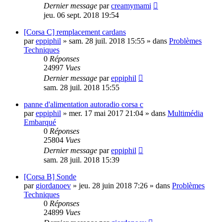
Dernier message
par
creamymami
jeu. 06 sept. 2018 19:54
[Corsa C] remplacement cardans
par
eppiphil
»
sam. 28 juil. 2018 15:55
» dans
Problèmes
Techniques
0
Réponses
24997
Vues
Dernier message
par
eppiphil
sam. 28 juil. 2018 15:55
panne d'alimentation autoradio corsa c
par
eppiphil
»
mer. 17 mai 2017 21:04
» dans
Multimédia
Embarqué
0
Réponses
25804
Vues
Dernier message
par
eppiphil
sam. 28 juil. 2018 15:39
[Corsa B] Sonde
par
giordanoev
»
jeu. 28 juin 2018 7:26
» dans
Problèmes
Techniques
0
Réponses
24899
Vues