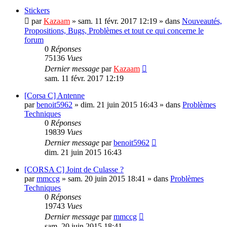
Stickers
par
Kazaam
»
sam. 11 févr. 2017 12:19
» dans
Nouveautés,
Propositions, Bugs, Problèmes et tout ce qui concerne le
forum
0
Réponses
75136
Vues
Dernier message
par
Kazaam
sam. 11 févr. 2017 12:19
[Corsa C] Antenne
par
benoit5962
»
dim. 21 juin 2015 16:43
» dans
Problèmes
Techniques
0
Réponses
19839
Vues
Dernier message
par
benoit5962
dim. 21 juin 2015 16:43
[CORSA C] Joint de Culasse ?
par
mmccg
»
sam. 20 juin 2015 18:41
» dans
Problèmes
Techniques
0
Réponses
19743
Vues
Dernier message
par
mmccg
sam. 20 juin 2015 18:41