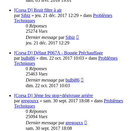
sam. 03 févr. 2018 19:01
[Corsa D] Bruit filtre à air
par
Sibiz
»
jeu. 21 déc. 2017 12:29
» dans
Problèmes
Techniques
0
Réponses
25274
Vues
Dernier message
par
Sibiz
jeu. 21 déc. 2017 12:29
[Corsa D] Défaut P067A - Bougie Préchauffage
par
bulbi86
»
dim. 22 oct. 2017 10:03
» dans
Problèmes
Techniques
0
Réponses
25463
Vues
Dernier message
par
bulbi86
dim. 22 oct. 2017 10:03
[Corsa D] 3ème feu stop+dégivrage arrière
par
gregouxx
»
sam. 30 sept. 2017 18:08
» dans
Problèmes
Techniques
0
Réponses
25094
Vues
Dernier message
par
gregouxx
sam. 30 sept. 2017 18:08