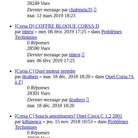
28249
Vues
Dernier message
par
chabinela35
mar. 12 mars 2019 18:23
[Corsa D] COFFRE BLOQUE CORSA D
par
tititest
»
mer. 06 févr. 2019 17:25
» dans
Problèmes
Techniques
0
Réponses
28590
Vues
Dernier message
par
tititest
mer. 06 févr. 2019 17:25
[Corsa C] Quel moteur prendre
par
deathers
»
mar. 18 déc. 2018 18:20
» dans
Opel Corsa [A
à Z]
0
Réponses
28301
Vues
Dernier message
par
deathers
mar. 18 déc. 2018 18:20
[Corsa C] Soucis amortisseurs? Opel Corca C 1.2 2001
par
killspence
»
jeu. 15 nov. 2018 10:53
» dans
Problèmes
Techniques
0
Réponses