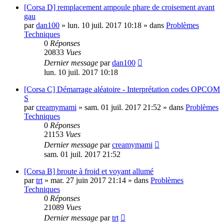
[Corsa D] remplacement ampoule phare de croisement avant
gau
par
dan100
»
lun. 10 juil. 2017 10:18
» dans
Problèmes
Techniques
0
Réponses
20833
Vues
Dernier message
par
dan100
lun. 10 juil. 2017 10:18
[Corsa C] Démarrage aléatoire - Interprétation codes OPCOM
S
par
creamymami
»
sam. 01 juil. 2017 21:52
» dans
Problèmes
Techniques
0
Réponses
21153
Vues
Dernier message
par
creamymami
sam. 01 juil. 2017 21:52
[Corsa B] broute à froid et voyant allumé
par
trt
»
mar. 27 juin 2017 21:14
» dans
Problèmes
Techniques
0
Réponses
21089
Vues
Dernier message
par
trt