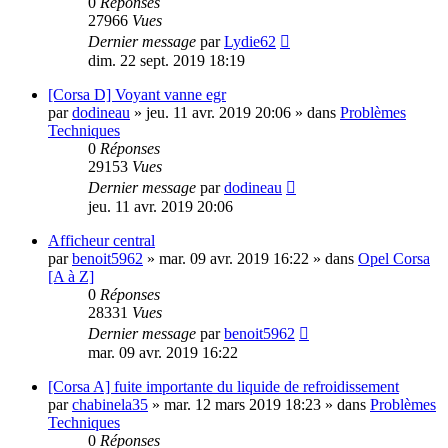
0
Réponses
27966
Vues
Dernier message
par
Lydie62
dim. 22 sept. 2019 18:19
[Corsa D] Voyant vanne egr
par
dodineau
»
jeu. 11 avr. 2019 20:06
» dans
Problèmes
Techniques
0
Réponses
29153
Vues
Dernier message
par
dodineau
jeu. 11 avr. 2019 20:06
Afficheur central
par
benoit5962
»
mar. 09 avr. 2019 16:22
» dans
Opel Corsa
[A à Z]
0
Réponses
28331
Vues
Dernier message
par
benoit5962
mar. 09 avr. 2019 16:22
[Corsa A] fuite importante du liquide de refroidissement
par
chabinela35
»
mar. 12 mars 2019 18:23
» dans
Problèmes
Techniques
0
Réponses