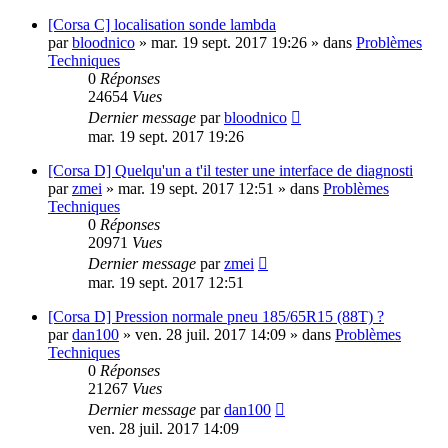
[Corsa C] localisation sonde lambda
par
bloodnico
»
mar. 19 sept. 2017 19:26
» dans
Problèmes
Techniques
0
Réponses
24654
Vues
Dernier message
par
bloodnico
mar. 19 sept. 2017 19:26
[Corsa D] Quelqu'un a t'il tester une interface de diagnosti
par
zmei
»
mar. 19 sept. 2017 12:51
» dans
Problèmes
Techniques
0
Réponses
20971
Vues
Dernier message
par
zmei
mar. 19 sept. 2017 12:51
[Corsa D] Pression normale pneu 185/65R15 (88T) ?
par
dan100
»
ven. 28 juil. 2017 14:09
» dans
Problèmes
Techniques
0
Réponses
21267
Vues
Dernier message
par
dan100
ven. 28 juil. 2017 14:09