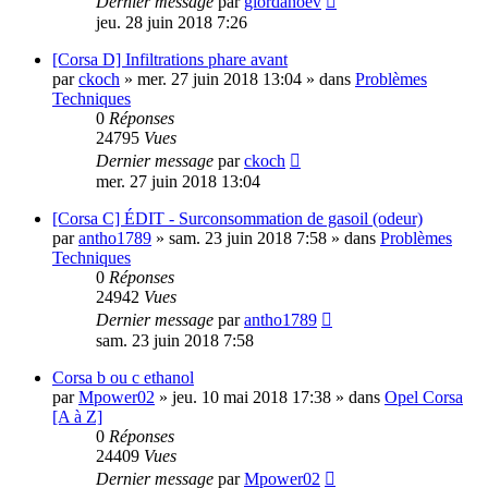
Dernier message
par
giordanoev
jeu. 28 juin 2018 7:26
[Corsa D] Infiltrations phare avant
par
ckoch
»
mer. 27 juin 2018 13:04
» dans
Problèmes
Techniques
0
Réponses
24795
Vues
Dernier message
par
ckoch
mer. 27 juin 2018 13:04
[Corsa C] ÉDIT - Surconsommation de gasoil (odeur)
par
antho1789
»
sam. 23 juin 2018 7:58
» dans
Problèmes
Techniques
0
Réponses
24942
Vues
Dernier message
par
antho1789
sam. 23 juin 2018 7:58
Corsa b ou c ethanol
par
Mpower02
»
jeu. 10 mai 2018 17:38
» dans
Opel Corsa
[A à Z]
0
Réponses
24409
Vues
Dernier message
par
Mpower02