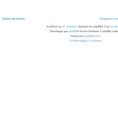
Index du forum
Supprimer le
AcidTech by
ST Software
Updated for phpBB3.3 by
Ian Br
Développé par
phpBB
® Forum Software © phpBB Limit
Traduit par
phpBB-fr.com
Confidentialité
|
Conditions