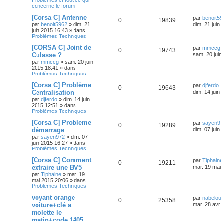
concerne le forum
[Corsa C] Antenne
par
benoit5
0
19839
par
benoit5962
»
dim. 21
dim. 21 jui
juin 2015 16:43
» dans
Problèmes Techniques
[CORSA C] Joint de
par
mmccg
0
19743
Culasse ?
sam. 20 jui
par
mmccg
»
sam. 20 juin
2015 18:41
» dans
Problèmes Techniques
[Corsa C] Problème
par
djferdo
0
19643
Centralisation
dim. 14 jui
par
djferdo
»
dim. 14 juin
2015 12:51
» dans
Problèmes Techniques
[Corsa C] Probleme
par
sayen9
0
19289
démarrage
dim. 07 jui
par
sayen972
»
dim. 07
juin 2015 16:27
» dans
Problèmes Techniques
[Corsa C] Comment
par
Tiphain
0
19211
extraire une BV5
mar. 19 mai
par
Tiphaine
»
mar. 19
mai 2015 20:06
» dans
Problèmes Techniques
voyant orange
par
nabelo
0
25358
voiture+clé a
mar. 28 avr
molette le
matin+code 1405