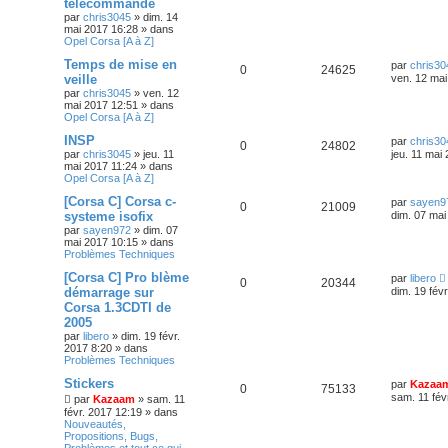
télécommande
par
chris3045
»
dim. 14
mai 2017 16:28
» dans
Opel Corsa [A à Z]
Temps de mise en
par
chris30
0
24625
veille
ven. 12 mai
par
chris3045
»
ven. 12
mai 2017 12:51
» dans
Opel Corsa [A à Z]
INSP
par
chris30
0
24802
par
chris3045
»
jeu. 11
jeu. 11 mai
mai 2017 11:24
» dans
Opel Corsa [A à Z]
[Corsa C] Corsa c-
par
sayen9
0
21009
systeme isofix
dim. 07 mai
par
sayen972
»
dim. 07
mai 2017 10:15
» dans
Problèmes Techniques
[Corsa C] Pro blème
par
libero
0
20344
démarrage sur
dim. 19 fév
Corsa 1.3CDTI de
2005
par
libero
»
dim. 19 févr.
2017 8:20
» dans
Problèmes Techniques
Stickers
par
Kazaa
0
75133
sam. 11 fév
par
Kazaam
»
sam. 11
févr. 2017 12:19
» dans
Nouveautés,
Propositions, Bugs,
Problèmes et tout ce qui