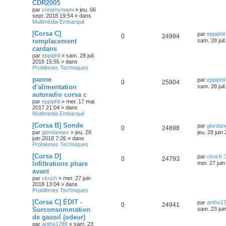
CDR2005
par
creamymami
»
jeu. 06
sept. 2018 19:54
» dans
Multimédia Embarqué
[Corsa C]
par
eppiphil
0
24994
remplacement
sam. 28 juil
cardans
par
eppiphil
»
sam. 28 juil.
2018 15:55
» dans
Problèmes Techniques
panne
par
eppiphil
0
25804
d'alimentation
sam. 28 juil
autoradio corsa c
par
eppiphil
»
mer. 17 mai
2017 21:04
» dans
Multimédia Embarqué
[Corsa B] Sonde
par
giordan
0
24898
par
giordanoev
»
jeu. 28
jeu. 28 juin
juin 2018 7:26
» dans
Problèmes Techniques
[Corsa D]
par
ckoch
0
24793
Infiltrations phare
mer. 27 jui
avant
par
ckoch
»
mer. 27 juin
2018 13:04
» dans
Problèmes Techniques
[Corsa C] ÉDIT -
par
antho1
0
24941
Surconsommation
sam. 23 jui
de gasoil (odeur)
par
antho1789
»
sam. 23