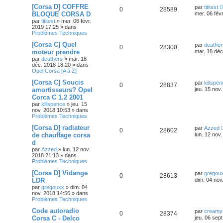
[Corsa D] COFFRE
par
tititest
0
28589
BLOQUE CORSA D
mer. 06 fév
par
tititest
»
mer. 06 févr.
2019 17:25
» dans
Problèmes Techniques
[Corsa C] Quel
par
deather
0
28300
moteur prendre
mar. 18 déc
par
deathers
»
mar. 18
déc. 2018 18:20
» dans
Opel Corsa [A à Z]
[Corsa C] Soucis
par
killspe
0
28837
amortisseurs? Opel
jeu. 15 nov
Corca C 1.2 2001
par
killspence
»
jeu. 15
nov. 2018 10:53
» dans
Problèmes Techniques
[Corsa D] radiateur
par
Azzed
0
28602
de chauffage corsa
lun. 12 nov
d
par
Azzed
»
lun. 12 nov.
2018 21:13
» dans
Problèmes Techniques
[Corsa D] Vidange
par
gregou
0
28613
LDR
dim. 04 nov
par
gregouxx
»
dim. 04
nov. 2018 14:56
» dans
Problèmes Techniques
Code autoradio
par
creamy
0
28374
Corsa C - Delco
jeu. 06 sep