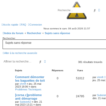
Recher
Rec
Accès rapide
FAQ
Connexion
Nous sommes le sam. 08 août 2026 21:57
Index du forum
Rechercher
Sujets sans réponse
Rechercher
Sujets sans réponse
Aller à la recherche avancée
Rechercher
Recherche avancée
381 résultats trouvés
Sujets
Réponses
Vues
Comment démonter
par
shmft
0
51012
les baguettes de toit
jeu. 25 mai
par
shmft
»
jeu. 25 mai
2023 18:06
» dans
Problèmes Techniques
[corsa c]probleme
par
Subiste
0
24795
anti démarrage
dim. 21 mai
par
Subiste62
»
dim. 21
mai 2023 13:21
» dans