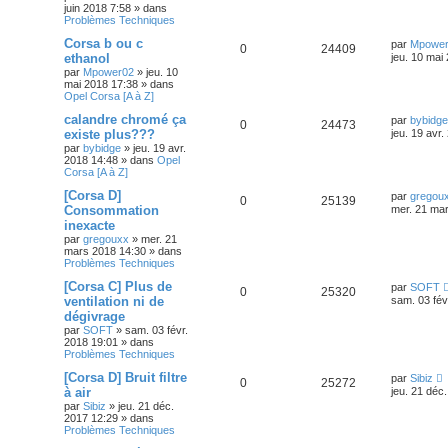
juin 2018 7:58
» dans
Problèmes Techniques
Corsa b ou c
par
Mpowe
0
24409
ethanol
jeu. 10 mai
par
Mpower02
»
jeu. 10
mai 2018 17:38
» dans
Opel Corsa [A à Z]
calandre chromé ça
par
bybidge
0
24473
existe plus???
jeu. 19 avr
par
bybidge
»
jeu. 19 avr.
2018 14:48
» dans
Opel
Corsa [A à Z]
[Corsa D]
par
gregou
0
25139
Consommation
mer. 21 ma
inexacte
par
gregouxx
»
mer. 21
mars 2018 14:30
» dans
Problèmes Techniques
[Corsa C] Plus de
par
SOFT
0
25320
ventilation ni de
sam. 03 fév
dégivrage
par
SOFT
»
sam. 03 févr.
2018 19:01
» dans
Problèmes Techniques
[Corsa D] Bruit filtre
par
Sibiz
0
25272
à air
jeu. 21 déc
par
Sibiz
»
jeu. 21 déc.
2017 12:29
» dans
Problèmes Techniques