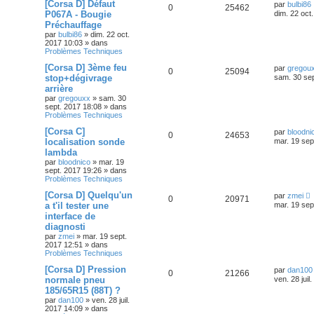
[Corsa D] Défaut
par
bulbi86
0
25462
P067A - Bougie
dim. 22 oct
Préchauffage
par
bulbi86
»
dim. 22 oct.
2017 10:03
» dans
Problèmes Techniques
[Corsa D] 3ème feu
par
gregou
0
25094
stop+dégivrage
sam. 30 sep
arrière
par
gregouxx
»
sam. 30
sept. 2017 18:08
» dans
Problèmes Techniques
[Corsa C]
par
bloodni
0
24653
localisation sonde
mar. 19 sep
lambda
par
bloodnico
»
mar. 19
sept. 2017 19:26
» dans
Problèmes Techniques
[Corsa D] Quelqu'un
par
zmei
0
20971
a t'il tester une
mar. 19 sep
interface de
diagnosti
par
zmei
»
mar. 19 sept.
2017 12:51
» dans
Problèmes Techniques
[Corsa D] Pression
par
dan100
0
21266
normale pneu
ven. 28 juil
185/65R15 (88T) ?
par
dan100
»
ven. 28 juil.
2017 14:09
» dans