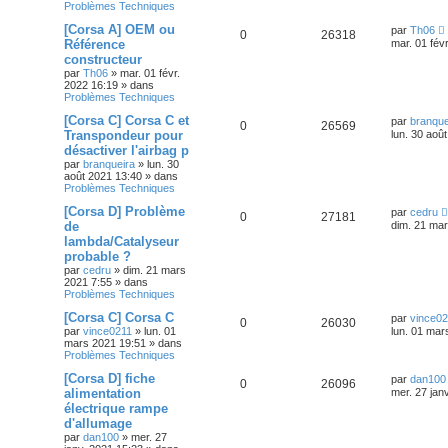
Problèmes Techniques
[Corsa A] OEM ou
par
Th06
0
26318
Référence
mar. 01 fév
constructeur
par
Th06
»
mar. 01 févr.
2022 16:19
» dans
Problèmes Techniques
[Corsa C] Corsa C et
par
branque
0
26569
Transpondeur pour
lun. 30 aoû
désactiver l'airbag p
par
branqueira
»
lun. 30
août 2021 13:40
» dans
Problèmes Techniques
[Corsa D] Problème
par
cedru
0
27181
de
dim. 21 mar
lambda/Catalyseur
probable ?
par
cedru
»
dim. 21 mars
2021 7:55
» dans
Problèmes Techniques
[Corsa C] Corsa C
par
vince0
0
26030
par
vince0211
»
lun. 01
lun. 01 mar
mars 2021 19:51
» dans
Problèmes Techniques
[Corsa D] fiche
par
dan100
0
26096
alimentation
mer. 27 jan
électrique rampe
d'allumage
par
dan100
»
mer. 27