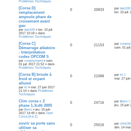
Problèmes Techniques
[Corsa D]
par
dan100
0
20833
remplacement
lun. 10 juil
ampoule phare de
croisement avant
gau
par
dan100
»
lun. 10 juil.
2017 10:18
» dans
Problèmes Techniques
[Corsa C]
par
creamy
0
21153
Démarrage aléatoire
sam. 01 juil
- Interprétation
codes OPCOM S
par
creamymami
»
sam.
01 juil. 2017 21:52
» dans
Problèmes Techniques
[Corsa B] broute à
par
trt
0
21088
froid et voyant
mar. 27 jui
allumé
par
trt
»
mar. 27 juin 2017
21:14
» dans
Problèmes
Techniques
Clim corsa c 2
par
libero
0
24716
phase 1.3cdti 2005
jeu. 15 juin
par
libero
»
jeu. 15 juin
2017 14:49
» dans
Opel
Corsa [A à Z]
ouvrir sa porte sans
par
chris30
0
25016
utiliser sa
dim. 14 mai