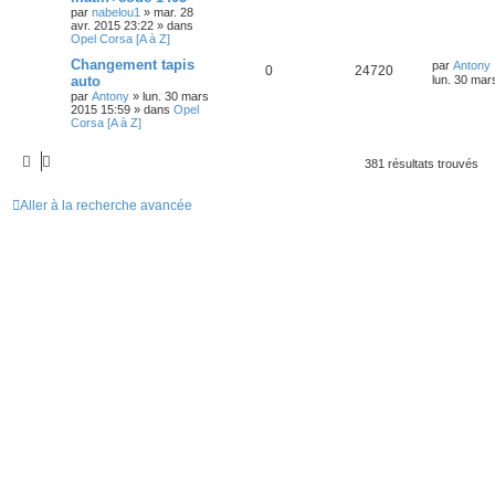
par
nabelou1
»
mar. 28
avr. 2015 23:22
» dans
Opel Corsa [A à Z]
Changement tapis
par
Antony
0
24720
auto
lun. 30 mar
par
Antony
»
lun. 30 mars
2015 15:59
» dans
Opel
Corsa [A à Z]
381 résultats trouvés
Aller à la recherche avancée