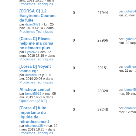
janv. 2021 15:23
» dans
Problèmes Techniques
[CORSA C] 1.2
par
didier3
0
27944
Easytronic Courant
lun. 25 nov
de fuite
par
didier3471
»
lun. 25
nov. 2019 14:14
» dans
Problèmes Techniques
[Corsa C] Please
par
Lydie62
0
27966
help me ma corsa
dim. 22 sep
ne démarre plus
par
Lydie62
»
dim. 22
sept. 2019 18:19
» dans
Problèmes Techniques
[Corsa D] Voyant
par
dodine
0
29151
vanne egr
jeu. 11 avr.
par
dodineau
»
jeu. 11
avr. 2019 20:06
» dans
Problèmes Techniques
Afficheur central
par
benoit5
0
28328
par
benoit5962
»
mar. 09
mar. 09 avr
avr. 2019 16:22
» dans
Opel Corsa [A à Z]
[Corsa A] fuite
par
chabine
0
28248
importante du
mar. 12 ma
liquide de
refroidissement
par
chabinela35
»
mar. 12
mars 2019 18:23
» dans
Problèmes Techniques