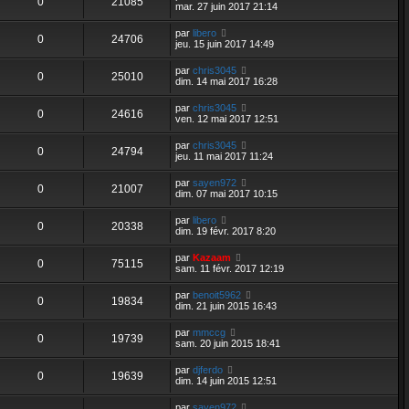
0
21085
mar. 27 juin 2017 21:14
par
libero
0
24706
jeu. 15 juin 2017 14:49
par
chris3045
0
25010
dim. 14 mai 2017 16:28
par
chris3045
0
24616
ven. 12 mai 2017 12:51
par
chris3045
0
24794
jeu. 11 mai 2017 11:24
par
sayen972
0
21007
dim. 07 mai 2017 10:15
par
libero
0
20338
dim. 19 févr. 2017 8:20
par
Kazaam
0
75115
sam. 11 févr. 2017 12:19
par
benoit5962
0
19834
dim. 21 juin 2015 16:43
par
mmccg
0
19739
sam. 20 juin 2015 18:41
par
djferdo
0
19639
dim. 14 juin 2015 12:51
par
sayen972