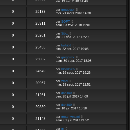
jeu. 19 avr. 2018 14:48
par
gregouxx
0
25133
mer. 21 mars 2018 14:30
par
SOFT
0
25311
sam. 03 févr. 2018 19:01
par
Sibiz
0
25261
jeu. 21 déc. 2017 12:29
par
bulbi86
0
25453
dim. 22 oct. 2017 10:03
par
gregouxx
0
25082
sam. 30 sept. 2017 18:08
par
bloodnico
0
24649
mar. 19 sept. 2017 19:26
par
zmei
0
20967
mar. 19 sept. 2017 12:51
par
dan100
0
21261
ven. 28 juil. 2017 14:09
par
dan100
0
20830
lun. 10 juil. 2017 10:18
par
creamymami
0
21148
sam. 01 juil. 2017 21:52
par
trt