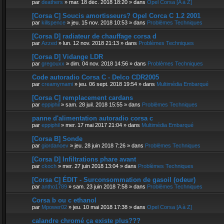
par
deathers
»
mar. 18 déc. 2018 18:20
» dans
Opel Corsa [A à Z]
[Corsa C] Soucis amortisseurs? Opel Corca C 1.2 2001
par
killspence
»
jeu. 15 nov. 2018 10:53
» dans
Problèmes Techniques
[Corsa D] radiateur de chauffage corsa d
par
Azzed
»
lun. 12 nov. 2018 21:13
» dans
Problèmes Techniques
[Corsa D] Vidange LDR
par
gregouxx
»
dim. 04 nov. 2018 14:56
» dans
Problèmes Techniques
Code autoradio Corsa C - Delco CDR2005
par
creamymami
»
jeu. 06 sept. 2018 19:54
» dans
Multimédia Embarqué
[Corsa C] remplacement cardans
par
eppiphil
»
sam. 28 juil. 2018 15:55
» dans
Problèmes Techniques
panne d'alimentation autoradio corsa c
par
eppiphil
»
mer. 17 mai 2017 21:04
» dans
Multimédia Embarqué
[Corsa B] Sonde
par
giordanoev
»
jeu. 28 juin 2018 7:26
» dans
Problèmes Techniques
[Corsa D] Infiltrations phare avant
par
ckoch
»
mer. 27 juin 2018 13:04
» dans
Problèmes Techniques
[Corsa C] ÉDIT - Surconsommation de gasoil (odeur)
par
antho1789
»
sam. 23 juin 2018 7:58
» dans
Problèmes Techniques
Corsa b ou c ethanol
par
Mpower02
»
jeu. 10 mai 2018 17:38
» dans
Opel Corsa [A à Z]
calandre chromé ça existe plus???