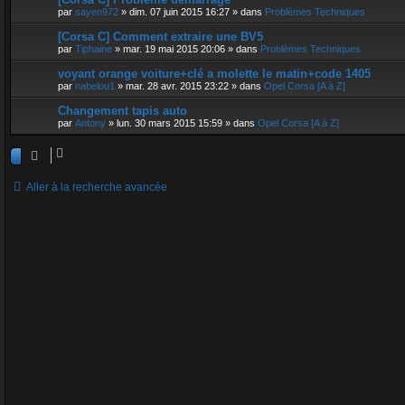
par
sayen972
»
dim. 07 juin 2015 16:27
» dans
Problèmes Techniques
[Corsa C] Comment extraire une BV5
par
Tiphaine
»
mar. 19 mai 2015 20:06
» dans
Problèmes Techniques
voyant orange voiture+clé a molette le matin+code 1405
par
nabelou1
»
mar. 28 avr. 2015 23:22
» dans
Opel Corsa [A à Z]
Changement tapis auto
par
Antony
»
lun. 30 mars 2015 15:59
» dans
Opel Corsa [A à Z]
Aller à la recherche avancée