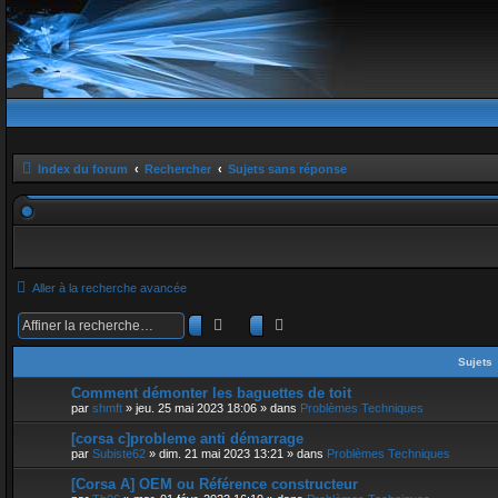
Index du forum
Rechercher
Sujets sans réponse
Aller à la recherche avancée
Rechercher
Recherche avancée
Sujets
Comment démonter les baguettes de toit
par
shmft
»
jeu. 25 mai 2023 18:06
» dans
Problèmes Techniques
[corsa c]probleme anti démarrage
par
Subiste62
»
dim. 21 mai 2023 13:21
» dans
Problèmes Techniques
[Corsa A] OEM ou Référence constructeur