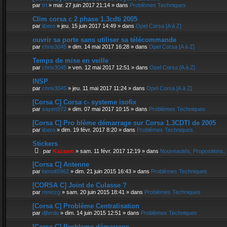
par
trt
»
mar. 27 juin 2017 21:14
» dans
Problèmes Techniques
Clim corsa c 2 phase 1.3cdti 2005
par
libero
»
jeu. 15 juin 2017 14:49
» dans
Opel Corsa [A à Z]
ouvrir sa porte sans utiliser sa télécommande
par
chris3045
»
dim. 14 mai 2017 16:28
» dans
Opel Corsa [A à Z]
Temps de mise en veille
par
chris3045
»
ven. 12 mai 2017 12:51
» dans
Opel Corsa [A à Z]
INSP
par
chris3045
»
jeu. 11 mai 2017 11:24
» dans
Opel Corsa [A à Z]
[Corsa C] Corsa c- systeme isofix
par
sayen972
»
dim. 07 mai 2017 10:15
» dans
Problèmes Techniques
[Corsa C] Pro blème démarrage sur Corsa 1.3CDTI de 2005
par
libero
»
dim. 19 févr. 2017 8:20
» dans
Problèmes Techniques
Stickers
par
Kazaam
»
sam. 11 févr. 2017 12:19
» dans
Nouveautés, Propositions, 
[Corsa C] Antenne
par
benoit5962
»
dim. 21 juin 2015 16:43
» dans
Problèmes Techniques
[CORSA C] Joint de Culasse ?
par
mmccg
»
sam. 20 juin 2015 18:41
» dans
Problèmes Techniques
[Corsa C] Problème Centralisation
par
djferdo
»
dim. 14 juin 2015 12:51
» dans
Problèmes Techniques
[Corsa C] Probleme démarrage