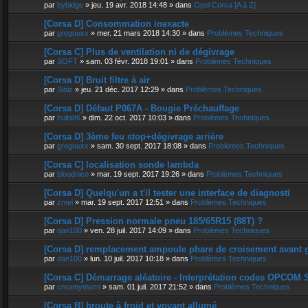
par
bybidge
»
jeu. 19 avr. 2018 14:48
» dans
Opel Corsa [A à Z]
[Corsa D] Consommation inexacte
par
gregouxx
»
mer. 21 mars 2018 14:30
» dans
Problèmes Techniques
[Corsa C] Plus de ventilation ni de dégivrage
par
SOFT
»
sam. 03 févr. 2018 19:01
» dans
Problèmes Techniques
[Corsa D] Bruit filtre à air
par
Sibiz
»
jeu. 21 déc. 2017 12:29
» dans
Problèmes Techniques
[Corsa D] Défaut P067A - Bougie Préchauffage
par
bulbi86
»
dim. 22 oct. 2017 10:03
» dans
Problèmes Techniques
[Corsa D] 3ème feu stop+dégivrage arrière
par
gregouxx
»
sam. 30 sept. 2017 18:08
» dans
Problèmes Techniques
[Corsa C] localisation sonde lambda
par
bloodnico
»
mar. 19 sept. 2017 19:26
» dans
Problèmes Techniques
[Corsa D] Quelqu'un a t'il tester une interface de diagnosti
par
zmei
»
mar. 19 sept. 2017 12:51
» dans
Problèmes Techniques
[Corsa D] Pression normale pneu 185/65R15 (88T) ?
par
dan100
»
ven. 28 juil. 2017 14:09
» dans
Problèmes Techniques
[Corsa D] remplacement ampoule phare de croisement avant 
par
dan100
»
lun. 10 juil. 2017 10:18
» dans
Problèmes Techniques
[Corsa C] Démarrage aléatoire - Interprétation codes OPCOM 
par
creamymami
»
sam. 01 juil. 2017 21:52
» dans
Problèmes Techniques
[Corsa B] broute à froid et voyant allumé