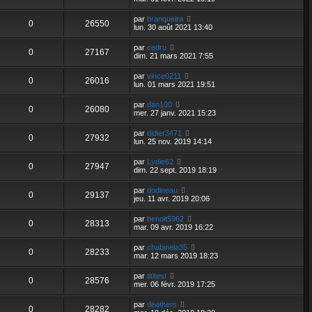
par
branqueira
0
26550
lun. 30 août 2021 13:40
par
cedru
0
27167
dim. 21 mars 2021 7:55
par
vince0211
0
26016
lun. 01 mars 2021 19:51
par
dan100
0
26080
mer. 27 janv. 2021 15:23
par
didier3471
0
27932
lun. 25 nov. 2019 14:14
par
Lydie62
0
27947
dim. 22 sept. 2019 18:19
par
dodineau
0
29137
jeu. 11 avr. 2019 20:06
par
benoit5962
0
28313
mar. 09 avr. 2019 16:22
par
chabinela35
0
28233
mar. 12 mars 2019 18:23
par
tititest
0
28576
mer. 06 févr. 2019 17:25
par
deathers
0
28282