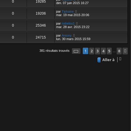
0
19285
dim. 07 juin 2015 16:27
par
Tiphaine
0
19206
mar. 19 mai 2015 20:06
par
nabelou1
0
25346
mar. 28 avr. 2015 23:22
par
Antony
0
24715
lun. 30 mars 2015 15:59
Page
1
2
sur
3
8
4
5
8
1
381 résultats trouvés
…
Aller à