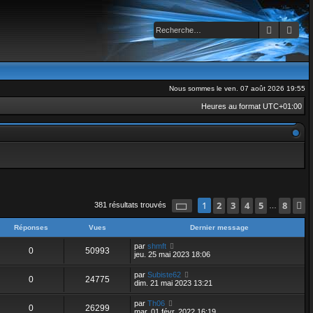
Recherch
Rec
Nous sommes le ven. 07 août 2026 19:55
Heures au format
UTC+01:00
Page
1
2
sur
3
8
4
5
8
1
381 résultats trouvés
…
Réponses
Vues
Dernier message
par
shmft
0
50993
jeu. 25 mai 2023 18:06
par
Subiste62
0
24775
dim. 21 mai 2023 13:21
par
Th06
0
26299
mar. 01 févr. 2022 16:19