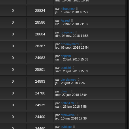
mar. 18 déc. 2018 18:20
par
killspence
0
28824
jeu. 15 nov. 2018 10:53
par
Azzed
0
28586
lun. 12 nov. 2018 21:13
par
gregouxx
0
28604
dim. 04 nov. 2018 14:56
par
creamymami
0
28367
jeu. 06 sept. 2018 19:54
par
eppiphil
0
24983
sam. 28 juil. 2018 15:55
par
eppiphil
0
25801
sam. 28 juil. 2018 15:39
par
giordanoev
0
24893
jeu. 28 juin 2018 7:26
par
ckoch
0
24786
mer. 27 juin 2018 13:04
par
antho1789
0
24935
sam. 23 juin 2018 7:58
par
Mpower02
0
24400
jeu. 10 mai 2018 17:38
par
bybidge
0
24460