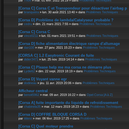
par
Th06
»
mar. 01 févr. 2022 16:19
» dans
Problèmes Techniques
[Corsa C] Corsa C et Transpondeur pour désactiver l'airbag p
par
branqueira
»
lun. 30 août 2021 13:40
» dans
Problèmes Techniques
[Corsa D] Problème de lambda/Catalyseur probable ?
par
cedru
»
dim. 21 mars 2021 7:55
» dans
Problèmes Techniques
[Corsa C] Corsa C
par
vince0211
»
lun. 01 mars 2021 19:51
» dans
Problèmes Techniques
[Corsa D] fiche alimentation électrique rampe d'allumage
par
dan100
»
mer. 27 janv. 2021 15:23
» dans
Problèmes Techniques
[CORSA C] 1.2 Easytronic Courant de fuite
par
didier3471
»
lun. 25 nov. 2019 14:14
» dans
Problèmes Techniques
[Corsa C] Please help me ma corsa ne démarre plus
par
Lydie62
»
dim. 22 sept. 2019 18:19
» dans
Problèmes Techniques
[Corsa D] Voyant vanne egr
par
dodineau
»
jeu. 11 avr. 2019 20:06
» dans
Problèmes Techniques
Afficheur central
par
benoit5962
»
mar. 09 avr. 2019 16:22
» dans
Opel Corsa [A à Z]
[Corsa A] fuite importante du liquide de refroidissement
par
chabinela35
»
mar. 12 mars 2019 18:23
» dans
Problèmes Techniques
[Corsa D] COFFRE BLOQUE CORSA D
par
tititest
»
mer. 06 févr. 2019 17:25
» dans
Problèmes Techniques
[Corsa C] Quel moteur prendre