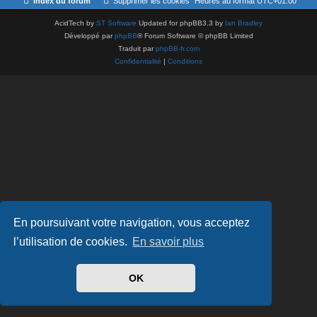
Index du forum
Supprimer les cookies
Heures au format
UTC+01:00
AcidTech by
ST Software
Updated for phpBB3.3 by
Ian Bradley
Développé par
phpBB
® Forum Software © phpBB Limited
Traduit par
phpBB-fr.com
Confidentialité
|
Conditions
En poursuivant votre navigation, vous acceptez
l’utilisation de cookies.
En savoir plus
OK