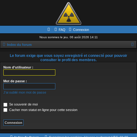
FAQ
Connexion
Nous sommes le jeu. 06 août 2026 14:11
Index du forum
e
Le forum exige que vous soyez enregistré et connecté pour pouvoir
c
consulter le profil des membres.
h
Nom d’utilisateur :
e
Mot de passe :
r
c
J’ai oublié mon mot de passe
h
e
Se souvenir de moi
Cacher mon statut en ligne pour cette session
r