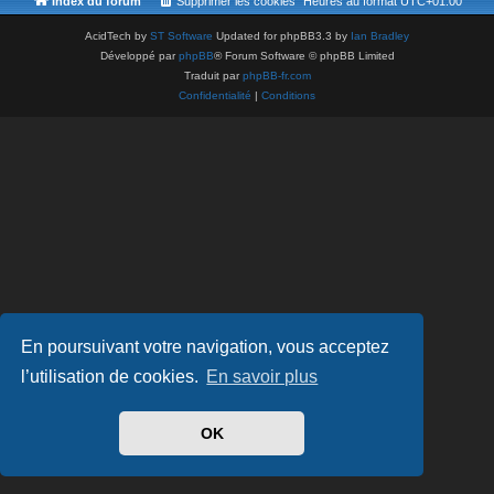
Index du forum
Supprimer les cookies
Heures au format
UTC+01:00
AcidTech by
ST Software
Updated for phpBB3.3 by
Ian Bradley
Développé par
phpBB
® Forum Software © phpBB Limited
Traduit par
phpBB-fr.com
Confidentialité
|
Conditions
En poursuivant votre navigation, vous acceptez
l’utilisation de cookies.
En savoir plus
OK