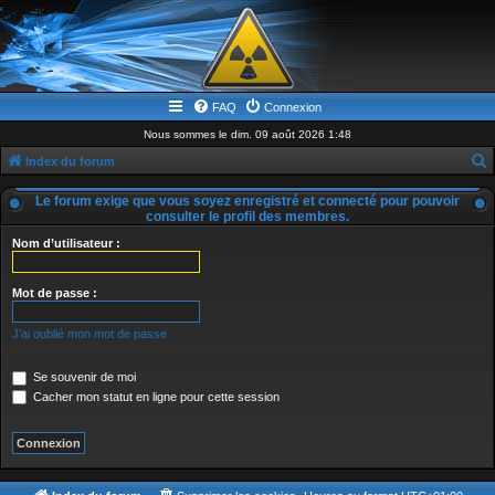
FAQ
Connexion
Nous sommes le dim. 09 août 2026 1:48
Index du forum
e
Le forum exige que vous soyez enregistré et connecté pour pouvoir
c
consulter le profil des membres.
h
Nom d’utilisateur :
e
Mot de passe :
r
c
J’ai oublié mon mot de passe
h
e
Se souvenir de moi
Cacher mon statut en ligne pour cette session
r