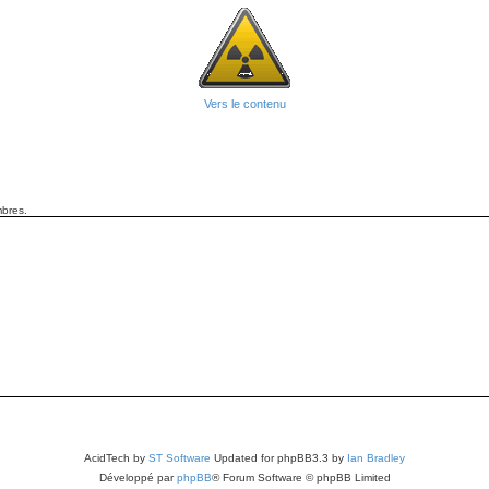
Vers le contenu
mbres.
AcidTech by
ST Software
Updated for phpBB3.3 by
Ian Bradley
Développé par
phpBB
® Forum Software © phpBB Limited